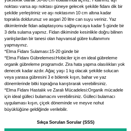
noktası varsa aşı noktası güneye gelecek şekilde fidanı dik bir
Yaban Mersini Fidanı
şekilde yerleştiriniz ve aşı noktasının 10 cm altına kadar
toprakla doldurunuz ve asgari 20 litre can suyu veriniz. Yaz
Zeytin Fidanı
dikimlerinde fidan adaptasyonu sağlayıncaya kadar 5 günde bir
3 defa sulama yapınız. Fidan dikiminde kesinlikle doğru bilinen
yanlışlardan bir tanesi olan hayvansal gübre kullanımını
yapmayınız.
*Elma Fidanı Sulaması:15-20 günde bir
*Elma Fidanı Gübrelemesi:Hobiciler için en ideal gübreleme
organik gübreleme programıdır. Zira hata yapma olasılıkları yok
denecek kadar azdır. Ağaç yaşı 1 kg olacak şekilde solucan
veya yarasa gübresini 3 e bölerek kışın, bahar ve yaz
dönemlerinde bitki toprağına karıştırarak verebilirsiniz.
*Elma Fidanı Hastalık ve Zaralı Mücadelesi:Organik mücadele
için ideal gülleci bulamacını verebilirsiniz. Gülleci bulamacı
uygulaması kışın, çiçek döneminde ve meyve nohut
büyüklüğüne geldiğinde verilebilir.
Sıkça Sorulan Sorular (SSS)