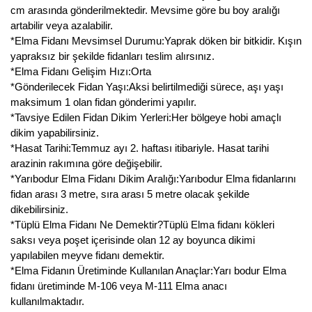
cm arasında gönderilmektedir. Mevsime göre bu boy aralığı
Kocayemiş Fidanı
artabilir veya azalabilir.
*Elma Fidanı Mevsimsel Durumu:Yaprak döken bir bitkidir. Kışın
Kuşburnu Fidanı
yapraksız bir şekilde fidanları teslim alırsınız.
*Elma Fidanı Gelişim Hızı:Orta
Liçi Fidanı
*Gönderilecek Fidan Yaşı:Aksi belirtilmediği sürece, aşı yaşı
maksimum 1 olan fidan gönderimi yapılır.
Longan Fidanı
*Tavsiye Edilen Fidan Dikim Yerleri:Her bölgeye hobi amaçlı
dikim yapabilirsiniz.
Malta Eriği Fidanı
*Hasat Tarihi:Temmuz ayı 2. haftası itibariyle. Hasat tarihi
arazinin rakımına göre değişebilir.
Mango Fidanı
*Yarıbodur Elma Fidanı Dikim Aralığı:Yarıbodur Elma fidanlarını
fidan arası 3 metre, sıra arası 5 metre olacak şekilde
Melez Meyveler
dikebilirsiniz.
*Tüplü Elma Fidanı Ne Demektir?Tüplü Elma fidanı kökleri
Murt Fidanı
saksı veya poşet içerisinde olan 12 ay boyunca dikimi
yapılabilen meyve fidanı demektir.
Muşmula Fidanı
*Elma Fidanın Üretiminde Kullanılan Anaçlar:Yarı bodur Elma
fidanı üretiminde M-106 veya M-111 Elma anacı
Muz Fidanı
kullanılmaktadır.