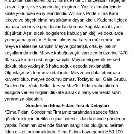
A.B.D de ıslah edilen bu Williams Pride Elma çeşidinin ağaçları
Girebolu Fidanı
kuvvetli gelişir ve yayvan taç oluşturur. Yazlık elmalar içinde
kalite yönünden en iyilerindendir. Williams Pride Elma Kara
Goji Berry Fidanı
lekeye ve birçok elma hastalığıma dayanıklıdır. Kademeli çiçek
Hünnap Fidanı
açması nedeniyle geç donlardan korunur.Soğuklama ihtiyacı
düşüktür. Aşırı sıcak bölgelerde kabuk yanıklığı ve dokularda
İncir Fidanı
yumuşama görülür. Erkenci olmasına karşın mükemmel bir
meyve kalitesine sahiptir. Meyve gösterişli, orta, iyi bakım
Kapari Gebre Otu Fidanı
koşullarında iridir. Meyve kabuğu yeşil- sarı zemin üzerine %70-
90 koyu kırmızı üst renge sahiptir. Meyve eti gevrek ve sert
Kayısı Fidanı
dokulu olup yaklaşık 6 hafta soğuk depoda saklanabilir.
Olgunlaşması temmuz ortalarıdır. Meyvenin dala tutunması
Keçiboynuzu Fidanı
kuvvetli olup, meyve dökümü olmaz. Tozlayıcıları; Gala Grubu,
Golden Del. Vista Bella, Jersey Mac’tır. Fidan satın alırken
Kestane Fidanı
aşağıda verilen bilgileri dikkate alarak sipariş vermeniz sizin
yararınıza olacaktır.
Kiraz Fidanı
Gönderilen Elma Fidanı Teknik Detayları
*Elma Fidanı Gönderimi:Firmamız tarafından sadece fidan
Kivi Fidanı
göndermek için üretilen orjinal patentli fidan kolisinde gönderim
yapılır. Fidanının üzerinde fidanın hangi cins olduğunu belirten
Kızılcık Fidanı
fidan etiketi bulunmaktadır. Elma Fidanı boyu genelde 50-100