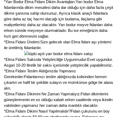
*Yarı Bodur Elma Fidanı Dikim Avantajları:Yarı bodur Elma
Nadir Çeşit Meyveler
fidanlarında dikim mesafesi daha dar olduğu için daha fazla çeşit
dikme şansına sahip olursunuz. Ayrıca klasik anaçlı fidanlara
Nar Fidanı
göre daha az taç hacmi olacağı için budama, ilaçlama gibi
maliyetleriniz daha az olacaktır. Yarı bodur meyve fidanları daha
Narenciye Fidanları
erken sürede meyveye oturmaktadır. Bu ise emeğinizin daha
Nektarin Fidanı
hızlı geri dönmesini sağlar.
*Elma Fidanı Üretimi:Size gelecek olan Elma fidanı aşı yöntemi
Papaya Fidanı
ile üretilmiş fidanlardır.
Pepino Fidanı
*Elma Fidanı Saksıda Yetiştiriciliğe Uygunmudur:Evet uygundur.
Asgari 10-20 litrelik bir saksı içerisinde yetiştiricilik yapabilirsiniz.
Pitaya Fidanı
*Elma Fidanı Teslim Aldığınızda Yapmanız
Gerekenler:Fidanlarınızı teslim aldığınızda kolisinden hemen
Şeftali Fidanı
çıkartın ve hafif bir şekilde sulayın ve mümkünse gölge bir alana
alın.
Trabzon Hurması Fidanı
*Elma Fidanı Dikimini Ne Zaman Yapmalıyız:Fidan dikimlerini
güneşlenmenin en ez olduğu sabah erken saatlerde veya ikindin
Üzüm Fidanı
vaktinden yapmanız her zaman daha mantıklı olacaktır.
*Elma Fidanı Dikimi Nasıl Yapılmalıdır?Fidan çukurunu en boy
Vişne Fidanı
yükseklik olarak 50-60 cm ebatlarında açınız. Fidanınız aşı