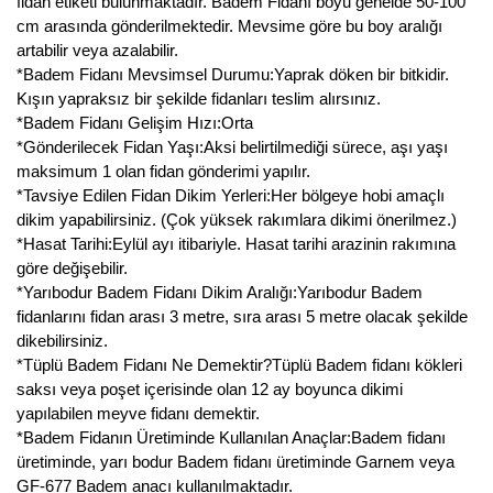
fidan etiketi bulunmaktadır. Badem Fidanı boyu genelde 50-100
cm arasında gönderilmektedir. Mevsime göre bu boy aralığı
artabilir veya azalabilir.
*Badem Fidanı Mevsimsel Durumu:Yaprak döken bir bitkidir.
Kışın yapraksız bir şekilde fidanları teslim alırsınız.
*Badem Fidanı Gelişim Hızı:Orta
*Gönderilecek Fidan Yaşı:Aksi belirtilmediği sürece, aşı yaşı
maksimum 1 olan fidan gönderimi yapılır.
*Tavsiye Edilen Fidan Dikim Yerleri:Her bölgeye hobi amaçlı
dikim yapabilirsiniz. (Çok yüksek rakımlara dikimi önerilmez.)
*Hasat Tarihi:Eylül ayı itibariyle. Hasat tarihi arazinin rakımına
göre değişebilir.
*Yarıbodur Badem Fidanı Dikim Aralığı:Yarıbodur Badem
fidanlarını fidan arası 3 metre, sıra arası 5 metre olacak şekilde
dikebilirsiniz.
*Tüplü Badem Fidanı Ne Demektir?Tüplü Badem fidanı kökleri
saksı veya poşet içerisinde olan 12 ay boyunca dikimi
yapılabilen meyve fidanı demektir.
*Badem Fidanın Üretiminde Kullanılan Anaçlar:Badem fidanı
üretiminde, yarı bodur Badem fidanı üretiminde Garnem veya
GF-677 Badem anacı kullanılmaktadır.