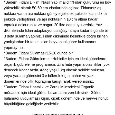
*Badem Fidanı Dikimi Nasıl Yapılmalıdır?Fidan çukurunu en boy
yükseklik olarak 50-60 cm ebatlarında açınız. Fidanınız aşı
noktası varsa aşı noktası güneye gelecek şekilde fidanı dik bir
şekilde yerleştiriniz ve aşı noktasının 10 cm altına kadar
toprakla doldurunuz ve asgari 20 litre can suyu veriniz. Yaz
dikimlerinde fidan adaptasyonu sağlayıncaya kadar 5 günde bir
3 defa sulama yapınız. Fidan dikiminde kesinlikle doğru bilinen
yanlışlardan bir tanesi olan hayvansal gübre kullanımını
yapmayınız.
*Badem Fidanı Sulaması:15-20 günde bir
*Badem Fidanı Gübrelemesi:Hobiciler için en ideal gübreleme
organik gübreleme programıdır. Zira hata yapma olasılıkları yok
denecek kadar azdır. Ağaç yaşı 1 kg olacak şekilde solucan
veya yarasa gübresini 3 e bölerek kışın, bahar ve yaz
dönemlerinde bitki toprağına karıştırarak verebilirsiniz.
*Badem Fidanı Hastalık ve Zaralı Mücadelesi:Organik
mücadele için ideal gülleci bulamacını verebilirsiniz. Gülleci
bulamacı uygulaması kışın, çiçek döneminde ve meyve nohut
büyüklüğüne geldiğinde verilebilir.