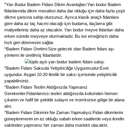
*Yarı Bodur Badem Fidanı Dikim Avantajları:Yarı bodur Badem
fidanlarında dikim mesafesi daha dar olduğu için daha fazla çeşit
dikme şansına sahip olursunuz. Ayrıca klasik anaçlı fidanlara
göre daha az taç hacmi olacağı için budama, ilaçlama gibi
maliyetleriniz daha az olacaktır. Yarı bodur meyve fidanları daha
erken sürede meyveye oturmaktadır. Bu ise emeğinizin daha
hızlı geri dönmesini sağlar.
*Badem Fidanı Üretimi:Size gelecek olan Badem fidanı aşı
yöntemi ile üretilmiş fidanlardır.
*Badem Fidanı Saksıda Yetiştiriciliğe Uygunmudur:Evet
uygundur. Asgari 10-20 litrelik bir saksı içerisinde yetiştiricilik
yapabilirsiniz.
*Badem Fidanı Teslim Aldığınızda Yapmanız
Gerekenler:Fidanlarınızı teslim aldığınızda kolisinden hemen
çıkartın ve hafif bir şekilde sulayın ve mümkünse gölge bir alana
alın.
*Badem Fidanı Dikimini Ne Zaman Yapmalıyız:Fidan dikimlerini
güneşlenmenin en ez olduğu sabah erken saatlerde veya ikindin
vaktinden yapmanız her zaman daha mantıklı olacaktır.