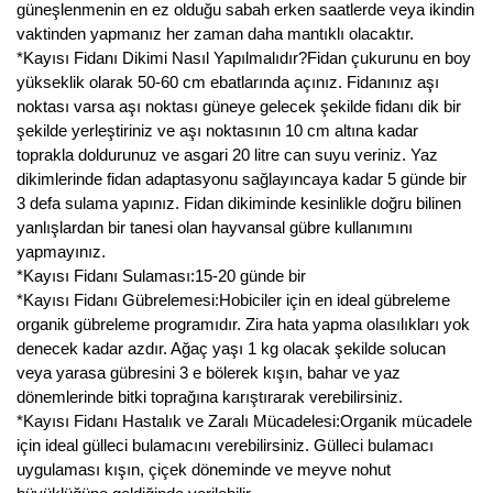
güneşlenmenin en ez olduğu sabah erken saatlerde veya ikindin
vaktinden yapmanız her zaman daha mantıklı olacaktır.
*Kayısı Fidanı Dikimi Nasıl Yapılmalıdır?Fidan çukurunu en boy
yükseklik olarak 50-60 cm ebatlarında açınız. Fidanınız aşı
noktası varsa aşı noktası güneye gelecek şekilde fidanı dik bir
şekilde yerleştiriniz ve aşı noktasının 10 cm altına kadar
toprakla doldurunuz ve asgari 20 litre can suyu veriniz. Yaz
dikimlerinde fidan adaptasyonu sağlayıncaya kadar 5 günde bir
3 defa sulama yapınız. Fidan dikiminde kesinlikle doğru bilinen
yanlışlardan bir tanesi olan hayvansal gübre kullanımını
yapmayınız.
*Kayısı Fidanı Sulaması:15-20 günde bir
*Kayısı Fidanı Gübrelemesi:Hobiciler için en ideal gübreleme
organik gübreleme programıdır. Zira hata yapma olasılıkları yok
denecek kadar azdır. Ağaç yaşı 1 kg olacak şekilde solucan
veya yarasa gübresini 3 e bölerek kışın, bahar ve yaz
dönemlerinde bitki toprağına karıştırarak verebilirsiniz.
*Kayısı Fidanı Hastalık ve Zaralı Mücadelesi:Organik mücadele
için ideal gülleci bulamacını verebilirsiniz. Gülleci bulamacı
uygulaması kışın, çiçek döneminde ve meyve nohut