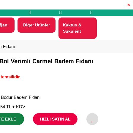
×
ğanı
Diğer Ürünler
Kaktüs &
Sukulent
m Fidanı
 Bol Verimli Carmel Badem Fidanı
temsilidir.
ı Bodur Badem Fidanı
,54 TL + KDV
TE EKLE
HIZLI SATIN AL