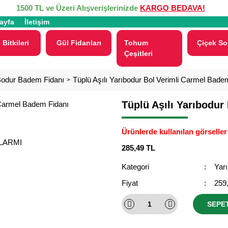
1500 TL ve Üzeri Alışverişlerinizde
KARGO BEDAVA!
ayfa
İletişim
 Bitkileri
Gül Fidanları
Tohum
Çiçek So
Çeşitleri
Bodur Badem Fidanı
Tüplü Aşılı Yarıbodur Bol Verimli Carmel Bade
Tüplü Aşılı Yarıbodur
Ürünlerde kullanılan görseller 
ALARMI
285,49 TL
Kategori
Yar
Fiyat
259
SEPE