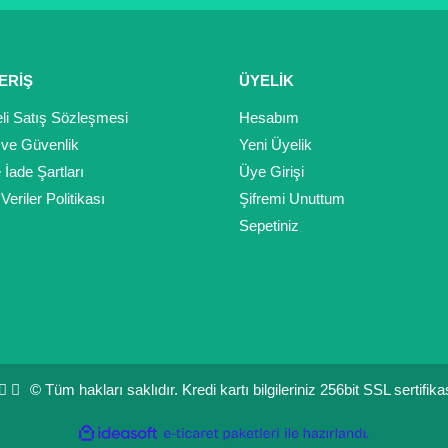
Gönder
ERİŞ
ÜYELİK
li Satış Sözleşmesi
Hesabım
k ve Güvenlik
Yeni Üyelik
e İade Şartları
Üye Girişi
 Veriler Politikası
Şifremi Unuttum
Sepetiniz
© Tüm hakları saklıdır. Kredi kartı bilgileriniz 256bit SSL sertifik
ile
ideasoft
e-