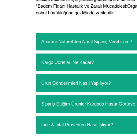
*Badem Fidanı Hastalık ve Zaralı Mücadelesi:Organ
nohut büyüklüğüne geldiğinde verilebilir.
Anamur Naturel'den Nasıl Sipariş Verebilirim?
https://www.anamurnaturel.com 'dan kendiniz sep
Kargo Ücretleri Ne Kadar?
sipariş verebilirsiniz. Sitemizden vereceğiniz sip
ödeme yoktur.
https://www.anamurnaturel.com 'da siz kargoyu de
Ürün Gönderimleri Nasıl Yapılıyor?
siparişlerinizde sepetinizdeki ürünleri hacimler
Sipariş verdiğiniz ürünler, özel tasarlanmış amba
Sipariş Ettiğim Ürünler Kargoda Hasar Görür
Koşulsuz müşteri memnuniyeti politikalarımız 
İade & İptal Prosedürü Nasıl İşliyor?
hasar görmüş ise hemen bizimle iletişime geçerek