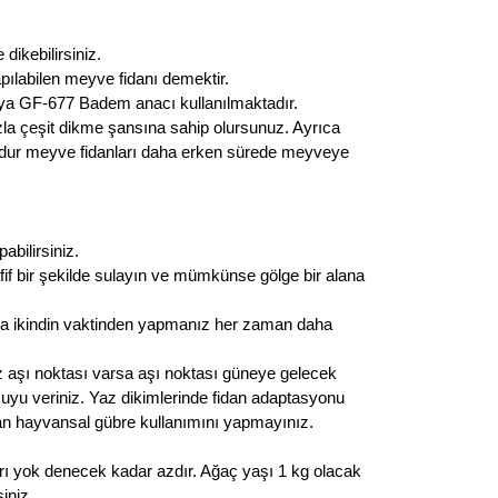
dikebilirsiniz.
ılabilen meyve fidanı demektir.
eya GF-677 Badem anacı kullanılmaktadır.
la çeşit dikme şansına sahip olursunuz. Ayrıca
ı bodur meyve fidanları daha erken sürede meyveye
abilirsiniz.
if bir şekilde sulayın ve mümkünse gölge bir alana
ya ikindin vaktinden yapmanız her zaman daha
z aşı noktası varsa aşı noktası güneye gelecek
n suyu veriniz. Yaz dikimlerinde fidan adaptasyonu
olan hayvansal gübre kullanımını yapmayınız.
rı yok denecek kadar azdır. Ağaç yaşı 1 kg olacak
iniz.