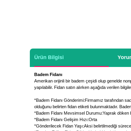
Ürün Bilgisi
Yorum
Badem Fidanı
Amerikan orijinli bir badem çeşidi olup genelde nonpe
yapılabilir. Fidan satın alırken aşağıda verilen bilgi
*Badem Fidanı Gönderimi:Firmamız tarafından sadece 
olduğunu belirten fidan etiketi bulunmaktadır. Bade
*Badem Fidanı Mevsimsel Durumu:Yaprak döken bir bit
*Badem Fidanı Gelişim Hızı:Orta
*Gönderilecek Fidan Yaşı:Aksi belirtilmediği sürec