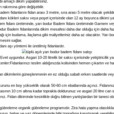
i amaçlı dikim yapabilirsiniz.
in rakımına göre değişebilir.
em fidanlarını fidan arası 3 metre, sıra arası 5 metre olacak şekilde 
ı kökleri saksı veya poşet içerisinde olan 12 ay boyunca dikimi yap
em fidanı üretiminde, yarı bodur Badem fidanı üretiminde Garnem v
odur Badem fidanlarında dikim mesafesi daha dar olduğu için daha faz
cağı için budama, ilaçlama gibi maliyetleriniz daha az olacaktır. Yar
mesini sağlar.
ı aşı yöntemi ile üretilmiş fidanlardır.
 uygundur. Asgari 10-20 litrelik bir saksı içerisinde yetiştiricilik yap
er:Fidanlarınızı teslim aldığınızda kolisinden hemen çıkartın ve haf
n dikimlerini güneşlenmenin en ez olduğu sabah erken saatlerde ve
urunu en boy yükseklik olarak 50-60 cm ebatlarında açınız. Fidanını
noktasının 10 cm altına kadar toprakla doldurunuz ve asgari 20 litre ca
ız. Fidan dikiminde kesinlikle doğru bilinen yanlışlardan bir tanesi 
 gübreleme organik gübreleme programıdır. Zira hata yapma olasılıkla
ışın, bahar ve yaz dönemlerinde bitki toprağına karıştırarak verebilirs