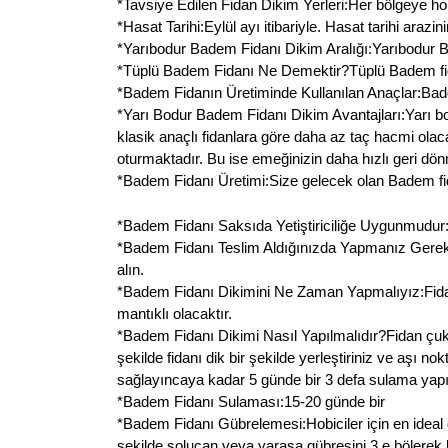
*Tavsiye Edilen Fidan Dikim Yerleri:Her bölgeye hob
*Hasat Tarihi:Eylül ayı itibariyle. Hasat tarihi arazin
*Yarıbodur Badem Fidanı Dikim Aralığı:Yarıbodur Bad
*Tüplü Badem Fidanı Ne Demektir?Tüplü Badem fidan
*Badem Fidanın Üretiminde Kullanılan Anaçlar:Bad
*Yarı Bodur Badem Fidanı Dikim Avantajları:Yarı b
klasik anaçlı fidanlara göre daha az taç hacmi ola
oturmaktadır. Bu ise emeğinizin daha hızlı geri dön
*Badem Fidanı Üretimi:Size gelecek olan Badem fidan
*Badem Fidanı Saksıda Yetiştiriciliğe Uygunmudur:Evet
*Badem Fidanı Teslim Aldığınızda Yapmanız Gerekenl
alın.
*Badem Fidanı Dikimini Ne Zaman Yapmalıyız:Fida
mantıklı olacaktır.
*Badem Fidanı Dikimi Nasıl Yapılmalıdır?Fidan çuk
şekilde fidanı dik bir şekilde yerleştiriniz ve aşı 
sağlayıncaya kadar 5 günde bir 3 defa sulama yapın
*Badem Fidanı Sulaması:15-20 günde bir
*Badem Fidanı Gübrelemesi:Hobiciler için en ideal
şekilde solucan veya yarasa gübresini 3 e bölerek k