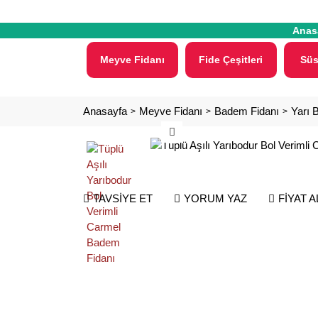
Anas
Meyve Fidanı
Fide Çeşitleri
Süs
Anasayfa
Meyve Fidanı
Badem Fidanı
Yarı 
TAVSİYE ET
YORUM YAZ
FİYAT 