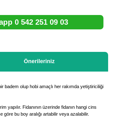
pp 0 542 251 09 03
Önerileriniz
bir badem olup hobi amaçlı her rakımda yetiştiriciliği
m yapılır. Fidanının üzerinde fidanın hangi cins
re bu boy aralığı artabilir veya azalabilir.