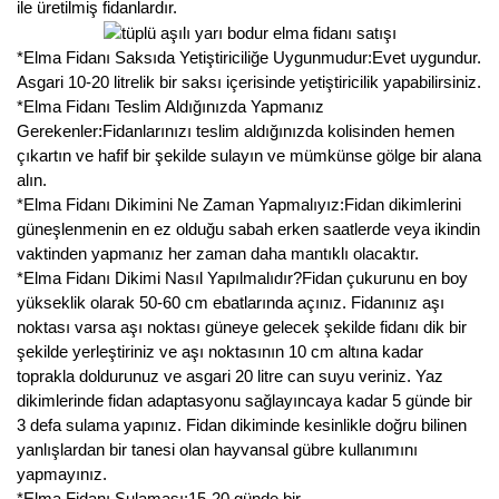
ile üretilmiş fidanlardır.
Nadir Çeşit Meyveler
*Elma Fidanı Saksıda Yetiştiriciliğe Uygunmudur:Evet uygundur.
Nar Fidanı
Asgari 10-20 litrelik bir saksı içerisinde yetiştiricilik yapabilirsiniz.
Narenciye Fidanları
*Elma Fidanı Teslim Aldığınızda Yapmanız
Gerekenler:Fidanlarınızı teslim aldığınızda kolisinden hemen
Nektarin Fidanı
çıkartın ve hafif bir şekilde sulayın ve mümkünse gölge bir alana
alın.
Papaya Fidanı
*Elma Fidanı Dikimini Ne Zaman Yapmalıyız:Fidan dikimlerini
güneşlenmenin en ez olduğu sabah erken saatlerde veya ikindin
Pepino Fidanı
vaktinden yapmanız her zaman daha mantıklı olacaktır.
*Elma Fidanı Dikimi Nasıl Yapılmalıdır?Fidan çukurunu en boy
Pitaya Fidanı
yükseklik olarak 50-60 cm ebatlarında açınız. Fidanınız aşı
noktası varsa aşı noktası güneye gelecek şekilde fidanı dik bir
Şeftali Fidanı
şekilde yerleştiriniz ve aşı noktasının 10 cm altına kadar
toprakla doldurunuz ve asgari 20 litre can suyu veriniz. Yaz
Trabzon Hurması Fidanı
dikimlerinde fidan adaptasyonu sağlayıncaya kadar 5 günde bir
3 defa sulama yapınız. Fidan dikiminde kesinlikle doğru bilinen
Üzüm Fidanı
yanlışlardan bir tanesi olan hayvansal gübre kullanımını
yapmayınız.
Vişne Fidanı
*Elma Fidanı Sulaması:15-20 günde bir