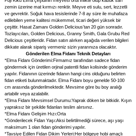
Fuji Kiku Elma çeşidinin meyvesi orta irilikte olup kabuk sarı
Girebolu Fidanı
zemin üzerine mat kırmızı renktir. Meyve eti sulu, sert, lezzetli
ve gevrektir. Soğuk hava tesislerinde 7-8 ay süre ile muhafaza
Goji Berry Fidanı
edilebilen yeme kalitesi mükemmel, ticari değeri yüksek bir
Hünnap Fidanı
çeşittir. Hasat Zamanı Golden Delicious'tan 20 gün sonradır.
Tozlayıcıları, Golden Delicious, Granny Smith, Gala Grubu Red
İncir Fidanı
Delicious çeşitleridir. Fidan satın alırken aşağıda verilen bilgileri
dikkate alarak sipariş vermeniz sizin yararınıza olacaktır.
Kapari Gebre Otu Fidanı
Gönderilen Elma Fidanı Teknik Detayları
*Elma Fidanı Gönderimi:Firmamız tarafından sadece fidan
Kayısı Fidanı
göndermek için üretilen orjinal patentli fidan kolisinde gönderim
yapılır. Fidanının üzerinde fidanın hangi cins olduğunu belirten
Keçiboynuzu Fidanı
fidan etiketi bulunmaktadır. Elma Fidanı boyu genelde 50-100
cm arasında gönderilmektedir. Mevsime göre bu boy aralığı
Kestane Fidanı
artabilir veya azalabilir.
*Elma Fidanı Mevsimsel Durumu:Yaprak döken bir bitkidir. Kışın
Kiraz Fidanı
yapraksız bir şekilde fidanları teslim alırsınız.
*Elma Fidanı Gelişim Hızı:Orta
Kivi Fidanı
*Gönderilecek Fidan Yaşı:Aksi belirtilmediği sürece, aşı yaşı
maksimum 1 olan fidan gönderimi yapılır.
Kızılcık Fidanı
*Tavsiye Edilen Fidan Dikim Yerleri:Her bölgeye hobi amaçlı