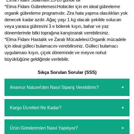
*Elma Fidanı Gübrelemesi:Hobiciler için en ideal gübreleme
Yaban Mersini Fidanı
organik gübreleme programıdır. Zira hata yapma olasılıkları yok
denecek kadar azdır. Ağaç yaşı 1 kg olacak şekilde solucan
Zeytin Fidanı
veya yarasa gübresini 3 e bölerek kışın, bahar ve yaz
dönemlerinde bitki toprağına karıştırarak verebilirsiniz.
*Elma Fidanı Hastalık ve Zaralı Mücadelesi:Organik mücadele
için ideal gülleci bulamacını verebilirsiniz. Gülleci bulamacı
uygulaması kışın, çiçek döneminde ve meyve nohut
büyüklüğüne geldiğinde verilebilir.
Sıkça Sorulan Sorular (SSS)
Anamur Naturel'den Nasıl Sipariş Verebilirim?
https://www.anamurnaturel.com 'dan kendiniz sepetinizi
Kargo Ücretleri Ne Kadar?
oluşturarak,
iletişim
numaralarımızdan bizi arayarak veya
whatsapp hattımızdan bizlere isteklerinizi yazarak sipariş
verebilirsiniz. Sitemizden vereceğiniz siparişlerin
https://www.anamurnaturel.com 'da siz kargoyu dert
Ürün Gönderimleri Nasıl Yapılıyor?
ödemelerini sipariş verdikten sonra havale/eft veya sipariş
etmeyin diye 1500 lira ve üzerindeki siparişlerinizde