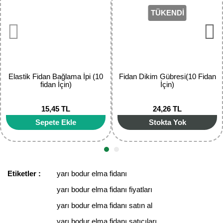
Ürün açıklamasında eksik bilgiler bulunuyor.
TÜKENDİ
Ürün bilgilerinde hatalar bulunuyor.
Ürün fiyatı diğer sitelerden daha pahalı.
Bu ürüne benzer farklı alternatifler olmalı.
Elastik Fidan Bağlama İpi (10
Fidan Dikim Gübresi(10 Fidan
fidan İçin)
İçin)
15,45 TL
24,26 TL
Gönder
Sepete Ekle
Stokta Yok
Etiketler :
yarı bodur elma fidanı
yarı bodur elma fidanı fiyatları
yarı bodur elma fidanı satın al
yarı bodur elma fidanı satıcıları