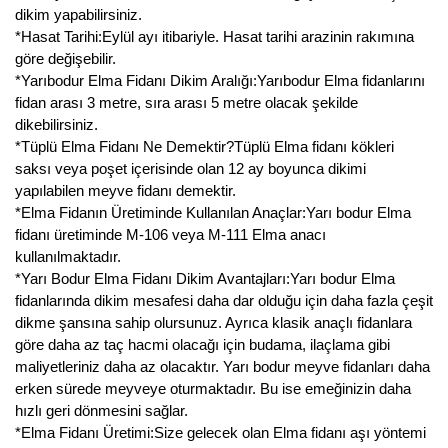
dikim yapabilirsiniz.
Kocayemiş Fidanı
*Hasat Tarihi:Eylül ayı itibariyle. Hasat tarihi arazinin rakımına
göre değişebilir.
Kuşburnu Fidanı
*Yarıbodur Elma Fidanı Dikim Aralığı:Yarıbodur Elma fidanlarını
fidan arası 3 metre, sıra arası 5 metre olacak şekilde
Liçi Fidanı
dikebilirsiniz.
*Tüplü Elma Fidanı Ne Demektir?Tüplü Elma fidanı kökleri
Longan Fidanı
saksı veya poşet içerisinde olan 12 ay boyunca dikimi
yapılabilen meyve fidanı demektir.
Malta Eriği Fidanı
*Elma Fidanın Üretiminde Kullanılan Anaçlar:Yarı bodur Elma
fidanı üretiminde M-106 veya M-111 Elma anacı
Mango Fidanı
kullanılmaktadır.
*Yarı Bodur Elma Fidanı Dikim Avantajları:Yarı bodur Elma
Melez Meyveler
fidanlarında dikim mesafesi daha dar olduğu için daha fazla çeşit
dikme şansına sahip olursunuz. Ayrıca klasik anaçlı fidanlara
Murt Fidanı
göre daha az taç hacmi olacağı için budama, ilaçlama gibi
maliyetleriniz daha az olacaktır. Yarı bodur meyve fidanları daha
Muşmula Fidanı
erken sürede meyveye oturmaktadır. Bu ise emeğinizin daha
hızlı geri dönmesini sağlar.
Muz Fidanı
*Elma Fidanı Üretimi:Size gelecek olan Elma fidanı aşı yöntemi