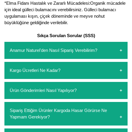
*Elma Fidanı Hastalık ve Zararlı Mücadelesi:Organik mücadele
için ideal gülleci bulamacını verebilirsiniz. Gülleci bulamacı
uygulaması kışın, çiçek döneminde ve meyve nohut
büyüklüğüne geldiğinde verilebilir.
Sıkça Sorulan Sorular (SSS)
Anamur Naturel'den Nasıl Sipariş Verebilirim?
https://www.anamurnaturel.com 'dan kendiniz sepetinizi
Kargo Ücretleri Ne Kadar?
oluşturarak,
iletişim
numaralarımızdan bizi arayarak veya
whatsapp hattımızdan bizlere isteklerinizi yazarak sipariş
verebilirsiniz. Sitemizden vereceğiniz siparişlerin
https://www.anamurnaturel.com 'da siz kargoyu dert
Ürün Gönderimleri Nasıl Yapılıyor?
ödemelerini sipariş verdikten sonra havale/eft veya sipariş
etmeyin diye 1500 lira ve üzerindeki siparişlerinizde
aşamasında kredi kartı ile yapabilirsiniz. Kapıda ödeme
kargoyu biz karşılıyoruz. 1500 Lira altında kalan
yoktur.
siparişlerinizde sepetinizdeki ürünleri hacimlerine göre bir
Sipariş verdiğiniz ürünler, özel tasarlanmış ambalajlar ile
Sipariş Ettiğim Ürünler Kargoda Hasar Görürse Ne
kargo ücreti ödeme aşamasında sepetinize eklenecektir.
paketlenip gönderim yapılmaktadır.
Yapmam Gerekiyor?
Koşulsuz müşteri memnuniyeti politikalarımız