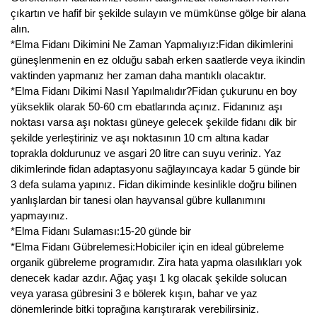
çıkartın ve hafif bir şekilde sulayın ve mümkünse gölge bir alana
alın.
*Elma Fidanı Dikimini Ne Zaman Yapmalıyız:Fidan dikimlerini
güneşlenmenin en ez olduğu sabah erken saatlerde veya ikindin
vaktinden yapmanız her zaman daha mantıklı olacaktır.
*Elma Fidanı Dikimi Nasıl Yapılmalıdır?Fidan çukurunu en boy
yükseklik olarak 50-60 cm ebatlarında açınız. Fidanınız aşı
noktası varsa aşı noktası güneye gelecek şekilde fidanı dik bir
şekilde yerleştiriniz ve aşı noktasının 10 cm altına kadar
toprakla doldurunuz ve asgari 20 litre can suyu veriniz. Yaz
dikimlerinde fidan adaptasyonu sağlayıncaya kadar 5 günde bir
3 defa sulama yapınız. Fidan dikiminde kesinlikle doğru bilinen
yanlışlardan bir tanesi olan hayvansal gübre kullanımını
yapmayınız.
*Elma Fidanı Sulaması:15-20 günde bir
*Elma Fidanı Gübrelemesi:Hobiciler için en ideal gübreleme
organik gübreleme programıdır. Zira hata yapma olasılıkları yok
denecek kadar azdır. Ağaç yaşı 1 kg olacak şekilde solucan
veya yarasa gübresini 3 e bölerek kışın, bahar ve yaz
dönemlerinde bitki toprağına karıştırarak verebilirsiniz.