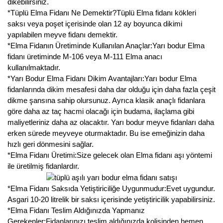
dikebilirsiniz.
*Tüplü Elma Fidanı Ne Demektir?Tüplü Elma fidanı kökleri
saksı veya poşet içerisinde olan 12 ay boyunca dikimi
yapılabilen meyve fidanı demektir.
*Elma Fidanın Üretiminde Kullanılan Anaçlar:Yarı bodur Elma
fidanı üretiminde M-106 veya M-111 Elma anacı
kullanılmaktadır.
*Yarı Bodur Elma Fidanı Dikim Avantajları:Yarı bodur Elma
fidanlarında dikim mesafesi daha dar olduğu için daha fazla çeşit
dikme şansına sahip olursunuz. Ayrıca klasik anaçlı fidanlara
göre daha az taç hacmi olacağı için budama, ilaçlama gibi
maliyetleriniz daha az olacaktır. Yarı bodur meyve fidanları daha
erken sürede meyveye oturmaktadır. Bu ise emeğinizin daha
hızlı geri dönmesini sağlar.
*Elma Fidanı Üretimi:Size gelecek olan Elma fidanı aşı yöntemi
ile üretilmiş fidanlardır.
*Elma Fidanı Saksıda Yetiştiriciliğe Uygunmudur:Evet uygundur.
Asgari 10-20 litrelik bir saksı içerisinde yetiştiricilik yapabilirsiniz.
*Elma Fidanı Teslim Aldığınızda Yapmanız
Gerekenler:Fidanlarınızı teslim aldığınızda kolisinden hemen