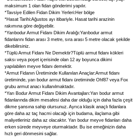
maksimum 1 olan fidan gönderimi yapılır.
Kocayemiş Fidanı
*Tavsiye Edilen Fidan Dikim Yerleri:Her bölge
*Hasat Tarihi:Ağustos ayı itibariyle. Hasat tarihi arazinin
Kuşburnu Fidanı
rakımına göre değişebilir.
*Yarıbodur Armut Fidanı Dikim Aralığı:Yarıbodur armut
Liçi Fidanı
fidanlarını fidan arası 3 metre, sıra arası 5 metre olacak şekilde
dikebilirsiniz.
Longan Fidanı
*Tüplü Armut Fidanı Ne Demektir?Tüplü armut fidanı kökleri
saksı veya poşet içerisinde olan 12 ay boyunca dikimi
Malta Eriği Fidanı
yapılabilen meyve fidanı demektir.
*Armut Fidanın Üretiminde Kullanılan Anaçlar:Armut fidanı
Mango Fidanı
üretiminde, yarı bodur armut fidanı üretiminde Ohf87 veya Fox
grubu armut anacı kullanılmaktadır.
Melez Meyveler
*Yarı Bodur Armut Fidanı Dikim Avantajları:Yarı bodur armut
fidanlarında dikim mesafesi daha dar olduğu için daha fazla çeşit
Murt Fidanı
dikme şansına sahip olursunuz. Ayrıca klasik anaçlı fidanlara
göre daha az taç hacmi olacağı için budama, ilaçlama gibi
Muşmula Fidanı
maliyetleriniz daha az olacaktır. Yarı bodur meyve fidanları daha
Muz Fidanı
erken sürede meyveye oturmaktadır. Bu ise emeğinizin daha
hızlı geri dönmesini sağlar.