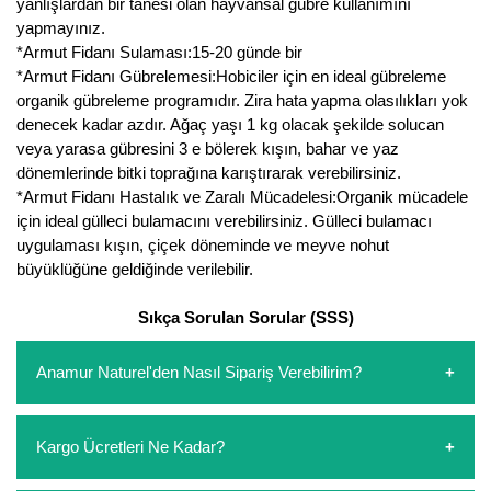
yanlışlardan bir tanesi olan hayvansal gübre kullanımını
yapmayınız.
Yaban Mersini Fidanı
*Armut Fidanı Sulaması:15-20 günde bir
*Armut Fidanı Gübrelemesi:Hobiciler için en ideal gübreleme
Zeytin Fidanı
organik gübreleme programıdır. Zira hata yapma olasılıkları yok
denecek kadar azdır. Ağaç yaşı 1 kg olacak şekilde solucan
veya yarasa gübresini 3 e bölerek kışın, bahar ve yaz
dönemlerinde bitki toprağına karıştırarak verebilirsiniz.
*Armut Fidanı Hastalık ve Zaralı Mücadelesi:Organik mücadele
için ideal gülleci bulamacını verebilirsiniz. Gülleci bulamacı
uygulaması kışın, çiçek döneminde ve meyve nohut
büyüklüğüne geldiğinde verilebilir.
Sıkça Sorulan Sorular (SSS)
Anamur Naturel'den Nasıl Sipariş Verebilirim?
https://www.anamurnaturel.com 'dan kendiniz sepetinizi
Kargo Ücretleri Ne Kadar?
oluşturarak,
iletişim
numaralarımızdan bizi arayarak veya
whatsapp hattımızdan bizlere isteklerinizi yazarak sipariş