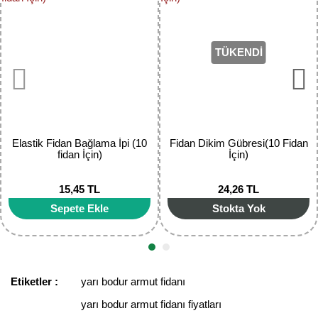
Yorum Yaz
Ürün resmi kalitesiz, bozuk veya görüntülenemiyor.
Ürün açıklamasında eksik bilgiler bulunuyor.
TÜKENDİ
Ürün bilgilerinde hatalar bulunuyor.
Ürün fiyatı diğer sitelerden daha pahalı.
Bu ürüne benzer farklı alternatifler olmalı.
Elastik Fidan Bağlama İpi (10
Fidan Dikim Gübresi(10 Fidan
fidan İçin)
İçin)
15,45 TL
24,26 TL
Gönder
Sepete Ekle
Stokta Yok
Etiketler :
yarı bodur armut fidanı
yarı bodur armut fidanı fiyatları