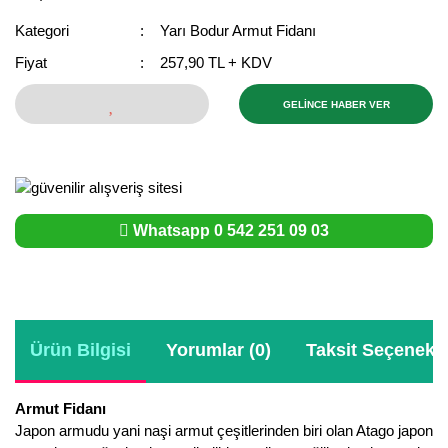
Bektaşi Üzümü Fidanı
Nostaljik Güller
Ters Lale Soğanı
Kategori
Yarı Bodur Armut Fidanı
Fiyat
257,90 TL + KDV
Böğürtlen Fidanı
Peyzaj Gülleri
Yılbaşı Gülü Çiçeği
Ceviz Fidanı
Sarmaşık(Çardak) Gül Fidanları
Zambak Soğanı
GELİNCE HABER VER
Dut Fidanı
Elma Fidanı
Whatsapp 0 542 251 09 03
Erik Fidanı
Feijoa Fidanı
Fidan Anaçları ve Aşı Kalemleri
Ürün Bilgisi
Yorumlar (0)
Taksit Seçenekle
Fındık Fidanı
Frenk Üzümü Fidanı
Armut Fidanı
Japon armudu yani naşi armut çeşitlerinden biri olan Atago japon