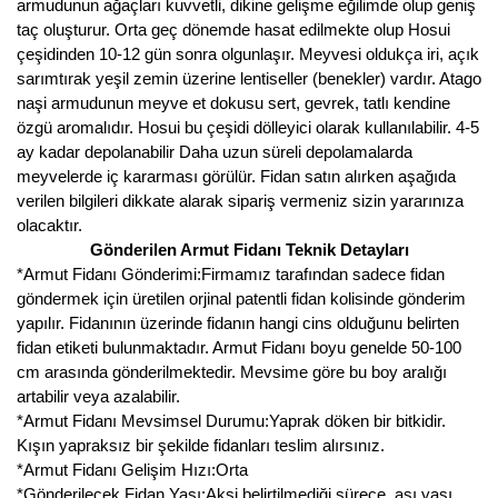
Girebolu Fidanı
armudunun ağaçları kuvvetli, dikine gelişme eğilimde olup geniş
taç oluşturur. Orta geç dönemde hasat edilmekte olup Hosui
Goji Berry Fidanı
çeşidinden 10-12 gün sonra olgunlaşır. Meyvesi oldukça iri, açık
sarımtırak yeşil zemin üzerine lentiseller (benekler) vardır. Atago
Hünnap Fidanı
naşi armudunun meyve et dokusu sert, gevrek, tatlı kendine
özgü aromalıdır. Hosui bu çeşidi dölleyici olarak kullanılabilir. 4-5
İncir Fidanı
ay kadar depolanabilir Daha uzun süreli depolamalarda
meyvelerde iç kararması görülür. Fidan satın alırken aşağıda
Kapari Gebre Otu Fidanı
verilen bilgileri dikkate alarak sipariş vermeniz sizin yararınıza
olacaktır.
Kayısı Fidanı
Gönderilen Armut Fidanı Teknik Detayları
*Armut Fidanı Gönderimi:Firmamız tarafından sadece fidan
Keçiboynuzu Fidanı
göndermek için üretilen orjinal patentli fidan kolisinde gönderim
yapılır. Fidanının üzerinde fidanın hangi cins olduğunu belirten
Kestane Fidanı
fidan etiketi bulunmaktadır. Armut Fidanı boyu genelde 50-100
cm arasında gönderilmektedir. Mevsime göre bu boy aralığı
Kiraz Fidanı
artabilir veya azalabilir.
*Armut Fidanı Mevsimsel Durumu:Yaprak döken bir bitkidir.
Kivi Fidanı
Kışın yapraksız bir şekilde fidanları teslim alırsınız.
*Armut Fidanı Gelişim Hızı:Orta
Kızılcık Fidanı
*Gönderilecek Fidan Yaşı:Aksi belirtilmediği sürece, aşı yaşı