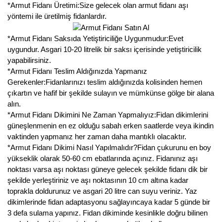
Nadir Çeşit Meyveler
*Armut Fidanı Üretimi:Size gelecek olan armut fidanı aşı
yöntemi ile üretilmiş fidanlardır.
Nar Fidanı
*Armut Fidanı Saksıda Yetiştiriciliğe Uygunmudur:Evet
Narenciye Fidanları
uygundur. Asgari 10-20 litrelik bir saksı içerisinde yetiştiricilik
yapabilirsiniz.
Nektarin Fidanı
*Armut Fidanı Teslim Aldığınızda Yapmanız
Gerekenler:Fidanlarınızı teslim aldığınızda kolisinden hemen
Papaya Fidanı
çıkartın ve hafif bir şekilde sulayın ve mümkünse gölge bir alana
alın.
Pepino Fidanı
*Armut Fidanı Dikimini Ne Zaman Yapmalıyız:Fidan dikimlerini
güneşlenmenin en ez olduğu sabah erken saatlerde veya ikindin
Pitaya Fidanı
vaktinden yapmanız her zaman daha mantıklı olacaktır.
*Armut Fidanı Dikimi Nasıl Yapılmalıdır?Fidan çukurunu en boy
Şeftali Fidanı
yükseklik olarak 50-60 cm ebatlarında açınız. Fidanınız aşı
noktası varsa aşı noktası güneye gelecek şekilde fidanı dik bir
Trabzon Hurması Fidanı
şekilde yerleştiriniz ve aşı noktasının 10 cm altına kadar
toprakla doldurunuz ve asgari 20 litre can suyu veriniz. Yaz
Üzüm Fidanı
dikimlerinde fidan adaptasyonu sağlayıncaya kadar 5 günde bir
3 defa sulama yapınız. Fidan dikiminde kesinlikle doğru bilinen
Vişne Fidanı