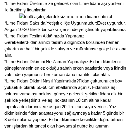
*Lime Fidanı Üretimi:Size gelecek olan Lime fidanı aşı yöntemi
ile üretilmiş fidanlardır.
*Lime Fidanı Saksıda Yetiştiriciliğe Uygunmudur:Evet uygundur.
Asgari 10-20 litrelik bir saksı içerisinde yetiştiricilik yapabilirsiniz.
*Lime Fidanı Teslim Aldığınızda Yapmanız
Gerekenler:Fidanlarınızı teslim aldığınızda kolisinden hemen
çıkartın ve hafif bir şekilde sulayın ve mümkünse gölge bir alana
alın.
*Lime Fidanı Dikimini Ne Zaman Yapmalıyız:Fidan dikimlerini
güneşlenmenin en ez olduğu sabah erken saatlerde veya ikindin
vaktinden yapmanız her zaman daha mantıklı olacaktır.
*Lime Fidanı Dikimi Nasıl Yapılmalıdır?Fidan çukurunu en boy
yükseklik olarak 50-60 cm ebatlarında açınız. Fidanınız aşı
noktası varsa aşı noktası güneye gelecek şekilde fidanı dik bir
şekilde yerleştiriniz ve aşı noktasının 10 cm altına kadar
toprakla doldurunuz ve asgari 20 litre can suyu veriniz. Yaz
dikimlerinde fidan adaptasyonu sağlayıncaya kadar 5 günde bir
3 defa sulama yapınız. Fidan dikiminde kesinlikle doğru bilinen
yanlışlardan bir tanesi olan hayvansal gübre kullanımını