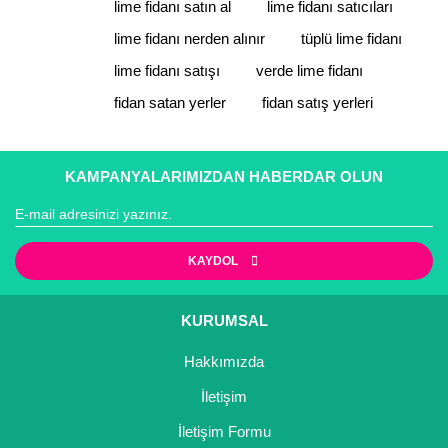
lime fidanı satın al
lime fidanı satıcıları
Ürün resmi kalitesiz, bozuk veya görüntülenemiyor.
Ürün açıklamasında eksik bilgiler bulunuyor.
lime fidanı nerden alınır
tüplü lime fidanı
Ürün bilgilerinde hatalar bulunuyor.
lime fidanı satışı
verde lime fidanı
Ürün fiyatı diğer sitelerden daha pahalı.
fidan satan yerler
fidan satış yerleri
Bu ürüne benzer farklı alternatifler olmalı.
KAMPANYALARIMIZDAN HABERDAR OLUN
Gönder
KAYDOL
KURUMSAL
Hakkımızda
İletişim
İletişim Formu