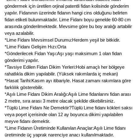
göndermek için üretilen orjinal patentli fidan kolisinde gönderim
yapılır. Fidanının üzerinde fidanın hangi cins olduğunu belirten
fidan etiketi bulunmaktadır. Lime Fidanı boyu genelde 60-80 cm
arasında gönderilmektedir. Mevsime göre bu boy aralığı artabilir
veya azalabilir.
*Lime Fidanı Mevsimsel Durumu:Herdem yeşil bir bitkidir.
*Lime Fidanı Gelişim Hızı:Orta
*Gönderilecek Fidan Yaşı:Aşı yaşı maksimum 1 olan fidan
gönderimi yapılır.
*Tavsiye Edilen Fidan Dikim Yerleri:Hobi amaçlı her bölgeye
rahatlıkla dikim yapılabilir. (Yüksek rakımlarda iç mekan)
*Hasat Tarihi:Kasım ayı itibariyle. Hasat zamanı rakımlara göre
farklılık gösterebilir.
*Aşılı Lime Fidanı Dikim Aralığı:Aşılı Lime fidanlarını fidan arası
2 metre, sıra arası 3 metre olacak şekilde dikebilirsiniz.
*Tüplü Lime Fidanı Ne Demektir?Tüplü Lime fidanı kökleri saksı
veya poşet içerisinde olan 12 ay boyunca dikimi yapılabilen
meyve fidanı demektir.
*Lime Fidanın Üretiminde Kullanılan Anaçlar:Aşılı Lime fidanı
üretiminde üç yaprak narenciye anacı kullanılmaktadır.