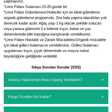
yapmayınız.
*Lime Fidanı Sulaması:15-20 günde bir
*Lime Fidanı Gübrelemesi:Hobiciler için en ideal gübreleme
organik gübreleme programıdır. Zira hata yapma olasılıkları yok
denecek kadar azdır. Ağaç yaşı 1 kg olacak şekilde solucan
veya yarasa gübresini 3 e bölerek kışın, bahar ve yaz
dönemlerinde bitki toprağına karıştırarak verebilirsiniz.
*Lime Fidanı Hastalık ve Zararlı Mücadelesi:Organik mücadele
için ideal gülleci bulamacını verebilirsiniz. Gülleci bulamacı
uygulaması kışın, çiçek döneminde ve meyve nohut
büyüklüğüne geldiğinde verilebilir.
Sıkça Sorulan Sorular (SSS)
Anamur Naturel'den Nasıl Sipariş Verebilirim?
https://www.anamurnaturel.com 'dan kendiniz sepetinizi
Kargo Ücretleri Ne Kadar?
oluşturarak,
iletişim
numaralarımızdan bizi arayarak veya
whatsapp hattımızdan bizlere isteklerinizi yazarak sipariş
verebilirsiniz. Sitemizden vereceğiniz siparişlerin
https://www.anamurnaturel.com 'da siz kargoyu dert