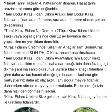
Nadir Çeşit Meyveler
*Hasat Tarihi:Haziran 4. haftasından itibaren. Hasat tarihi
arazinin rakımına göre değişebilir.
Nar Fidanı
*Tam Bodur Kiraz Fidanı Dikim Aralığı:Tam Bodur Kiraz
fidanlarını fidan arası 2 metre, sıra arası 4 metre olacak şekilde
Narenciye Fidanları
dikebilirsiniz.
*Tüplü Kiraz Fidanı Ne Demektir?Tüplü Kiraz fidanı kökleri
Nektarin Fidanı
saksı veya poşet içerisinde olan 12 ay boyunca dikimi
yapılabilen meyve fidanı demektir.
Papaya Fidanı
*Kiraz Fidanın Üretiminde Kullanılan Anaçlar:Tam BodurKiraz
fidanı üretimind SL64-PHLC Kiraz anacı kullanılmaktadır.
Pepino Fidanı
*Tam Bodur Kiraz Fidanı Dikim Avantajları:Tam Bodur Kiraz
fidanlarında dikim mesafesi daha dar olduğu için daha fazla çeşit
Pitaya Fidanı
dikme şansına sahip olursunuz. Ayrıca klasik anaçlı fidanlara
göre daha az taç hacmi olacağı için budama, ilaçlama gibi
Şeftali Fidanı
maliyetleriniz daha az olacaktır. Tam Bodur meyve fidanları
daha erken sürede meyveye oturmaktadır. Bu ise emeğinizin
Trabzon Hurması Fidanı
daha hızlı geri dönmesini sağlar.
*Kiraz Fidanı Üretimi:Size gelecek olan Kiraz fidanı aşı yöntemi
Üzüm Fidanı
ile üretilmiş fidanlardır.
Vişne Fidanı