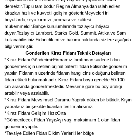
demektir.Tüplü tam bodur Regina Almanya'dan ıslah edilen
Kocayemiş Fidanı
kirazları hızlı ve kuvvetli gelişim gösterir.Meyveleri iri
boyutlarda,koyu kırmızı ,aroması ve kalitesi
Kuşburnu Fidanı
mükemmeldir.Bahçe kurulumlarında tozlayıcı ihtiyacı
duyar.Tozlayıcı Lambert, Starks Gold, Summit, Attika ve Sam
Liçi Fidanı
kullanabilirsiniz.Fidan dikimi ve bakımı hakkında sizlere aşağıda
bilgi verilmiştir.
Longan Fidanı
Gönderilen Kiraz Fidanı Teknik Detayları
*Kiraz Fidanı Gönderimi:Firmamız tarafından sadece fidan
Malta Eriği Fidanı
göndermek için üretilen orjinal patentli fidan kolisinde gönderim
yapılır. Fidanının üzerinde fidanın hangi cins olduğunu belirten
Mango Fidanı
fidan etiketi bulunmaktadır. Kiraz Fidanı boyu genelde 50-100
cm arasında gönderilmektedir. Mevsime göre bu boy aralığı
Melez Meyveler
artabilir veya azalabilir.
Murt Fidanı
*Kiraz Fidanı Mevsimsel Durumu:Yaprak döken bir bitkidir. Kışın
yapraksız bir şekilde fidanları teslim alırsınız.
Muşmula Fidanı
*Kiraz Fidanı Gelişim Hızı:Orta
*Gönderilecek Fidan Yaşı:Aşı yaşı maksimum 1 olan fidan
Muz Fidanı
gönderimi yapılır.
*Tavsiye Edilen Fidan Dikim Yerleri:Her bölge