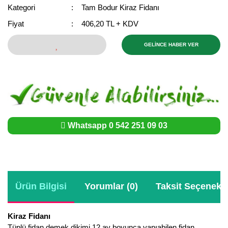
Girebolu Fidanı
Kategori
Tam Bodur Kiraz Fidanı
Goji Berry Fidanı
Fiyat
406,20 TL + KDV
Hünnap Fidanı
GELİNCE HABER VER
İncir Fidanı
Kapari Gebre Otu Fidanı
Kayısı Fidanı
Whatsapp 0 542 251 09 03
Keçiboynuzu Fidanı
Kestane Fidanı
Kiraz Fidanı
Ürün Bilgisi
Yorumlar (0)
Taksit Seçenekle
Kivi Fidanı
Kiraz Fidanı
Kızılcık Fidanı
Tüplü fidan demek dikimi 12 ay boyunca yapıabilen fidan