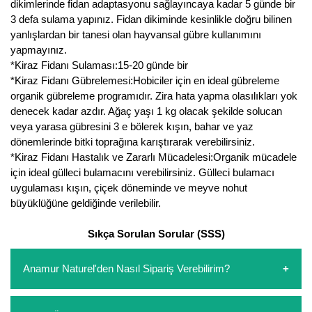
dikimlerinde fidan adaptasyonu sağlayıncaya kadar 5 günde bir
3 defa sulama yapınız. Fidan dikiminde kesinlikle doğru bilinen
yanlışlardan bir tanesi olan hayvansal gübre kullanımını
yapmayınız.
*Kiraz Fidanı Sulaması:15-20 günde bir
*Kiraz Fidanı Gübrelemesi:Hobiciler için en ideal gübreleme
organik gübreleme programıdır. Zira hata yapma olasılıkları yok
denecek kadar azdır. Ağaç yaşı 1 kg olacak şekilde solucan
veya yarasa gübresini 3 e bölerek kışın, bahar ve yaz
dönemlerinde bitki toprağına karıştırarak verebilirsiniz.
*Kiraz Fidanı Hastalık ve Zararlı Mücadelesi:Organik mücadele
için ideal gülleci bulamacını verebilirsiniz. Gülleci bulamacı
uygulaması kışın, çiçek döneminde ve meyve nohut
büyüklüğüne geldiğinde verilebilir.
Sıkça Sorulan Sorular (SSS)
Anamur Naturel'den Nasıl Sipariş Verebilirim?
https://www.anamurnaturel.com 'dan kendiniz sepetinizi