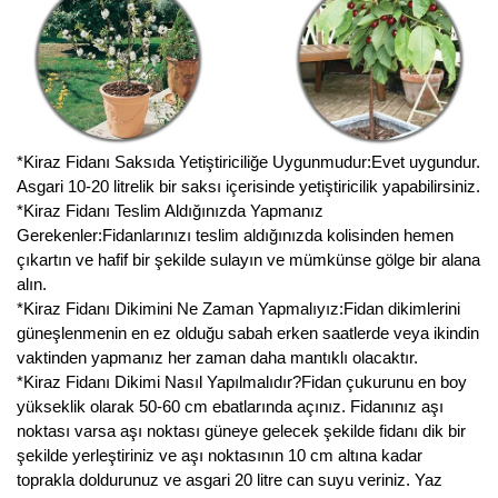
Yaban Mersini Fidanı
Zeytin Fidanı
*Kiraz Fidanı Saksıda Yetiştiriciliğe Uygunmudur:Evet uygundur.
Asgari 10-20 litrelik bir saksı içerisinde yetiştiricilik yapabilirsiniz.
*Kiraz Fidanı Teslim Aldığınızda Yapmanız
Gerekenler:Fidanlarınızı teslim aldığınızda kolisinden hemen
çıkartın ve hafif bir şekilde sulayın ve mümkünse gölge bir alana
alın.
*Kiraz Fidanı Dikimini Ne Zaman Yapmalıyız:Fidan dikimlerini
güneşlenmenin en ez olduğu sabah erken saatlerde veya ikindin
vaktinden yapmanız her zaman daha mantıklı olacaktır.
*Kiraz Fidanı Dikimi Nasıl Yapılmalıdır?Fidan çukurunu en boy
yükseklik olarak 50-60 cm ebatlarında açınız. Fidanınız aşı
noktası varsa aşı noktası güneye gelecek şekilde fidanı dik bir
şekilde yerleştiriniz ve aşı noktasının 10 cm altına kadar
toprakla doldurunuz ve asgari 20 litre can suyu veriniz. Yaz