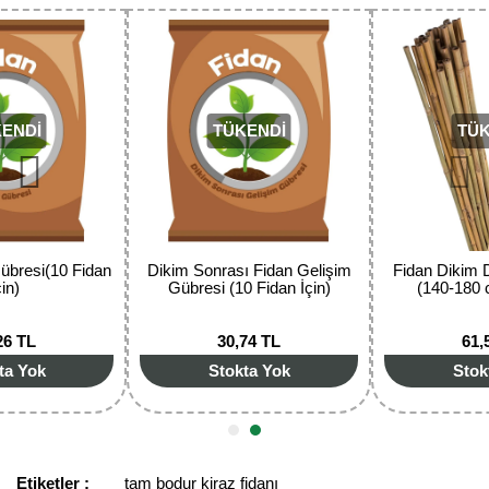
faaliyet göstermektedir.
Görüş ve önerileriniz için teşekkür ederiz.
Yorum Yaz
Ürün resmi kalitesiz, bozuk veya görüntülenemiyor.
Ürün açıklamasında eksik bilgiler bulunuyor.
TÜKENDİ
TÜKENDİ
Ürün bilgilerinde hatalar bulunuyor.
Ürün fiyatı diğer sitelerden daha pahalı.
Bu ürüne benzer farklı alternatifler olmalı.
Dikim Sonrası Fidan Gelişim
Fidan Dikim Destek Çubuğu
Gübresi (10 Fidan İçin)
(140-180 cm) 10 Adet
30,74 TL
61,55 TL
Gönder
Stokta Yok
Stokta Yok
Etiketler :
tam bodur kiraz fidanı