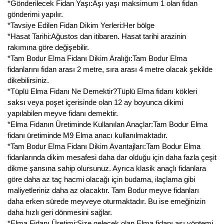
*Gönderilecek Fidan Yaşı:Aşı yaşı maksimum 1 olan fidan
Kocayemiş Fidanı
gönderimi yapılır.
*Tavsiye Edilen Fidan Dikim Yerleri:Her bölge
Kuşburnu Fidanı
*Hasat Tarihi:Ağustos dan itibaren. Hasat tarihi arazinin
rakımına göre değişebilir.
Liçi Fidanı
*Tam Bodur Elma Fidanı Dikim Aralığı:Tam Bodur Elma
fidanlarını fidan arası 2 metre, sıra arası 4 metre olacak şekilde
Longan Fidanı
dikebilirsiniz.
*Tüplü Elma Fidanı Ne Demektir?Tüplü Elma fidanı kökleri
Malta Eriği Fidanı
saksı veya poşet içerisinde olan 12 ay boyunca dikimi
yapılabilen meyve fidanı demektir.
Mango Fidanı
*Elma Fidanın Üretiminde Kullanılan Anaçlar:Tam Bodur Elma
fidanı üretiminde M9 Elma anacı kullanılmaktadır.
Melez Meyveler
*Tam Bodur Elma Fidanı Dikim Avantajları:Tam Bodur Elma
fidanlarında dikim mesafesi daha dar olduğu için daha fazla çeşit
Murt Fidanı
dikme şansına sahip olursunuz. Ayrıca klasik anaçlı fidanlara
göre daha az taç hacmi olacağı için budama, ilaçlama gibi
Muşmula Fidanı
maliyetleriniz daha az olacaktır. Tam Bodur meyve fidanları
daha erken sürede meyveye oturmaktadır. Bu ise emeğinizin
Muz Fidanı
daha hızlı geri dönmesini sağlar.
*Elma Fidanı Üretimi:Size gelecek olan Elma fidanı aşı yöntemi