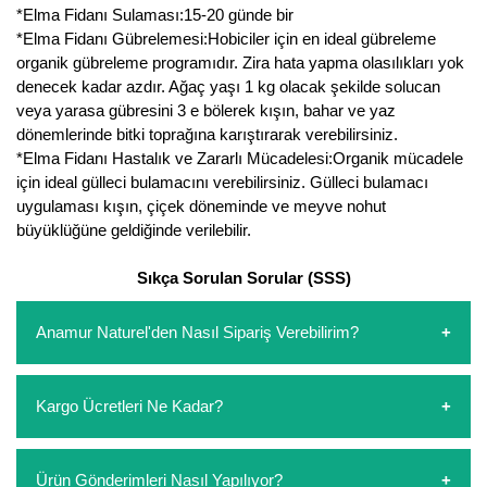
*Elma Fidanı Sulaması:15-20 günde bir
Yaban Mersini Fidanı
*Elma Fidanı Gübrelemesi:Hobiciler için en ideal gübreleme
organik gübreleme programıdır. Zira hata yapma olasılıkları yok
Zeytin Fidanı
denecek kadar azdır. Ağaç yaşı 1 kg olacak şekilde solucan
veya yarasa gübresini 3 e bölerek kışın, bahar ve yaz
dönemlerinde bitki toprağına karıştırarak verebilirsiniz.
*Elma Fidanı Hastalık ve Zararlı Mücadelesi:Organik mücadele
için ideal gülleci bulamacını verebilirsiniz. Gülleci bulamacı
uygulaması kışın, çiçek döneminde ve meyve nohut
büyüklüğüne geldiğinde verilebilir.
Sıkça Sorulan Sorular (SSS)
Anamur Naturel'den Nasıl Sipariş Verebilirim?
https://www.anamurnaturel.com 'dan kendiniz sepetinizi
Kargo Ücretleri Ne Kadar?
oluşturarak,
iletişim
numaralarımızdan bizi arayarak veya
whatsapp hattımızdan bizlere isteklerinizi yazarak sipariş
verebilirsiniz. Sitemizden vereceğiniz siparişlerin
https://www.anamurnaturel.com 'da siz kargoyu dert
Ürün Gönderimleri Nasıl Yapılıyor?
ödemelerini sipariş verdikten sonra havale/eft veya sipariş
etmeyin diye 1500 lira ve üzerindeki siparişlerinizde