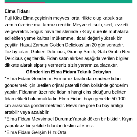
Girebolu Fidanı
Elma Fidanı
Goji Berry Fidanı
Fuji Kiku Elma çeşidinin meyvesi orta irilikte olup kabuk sarı
zemin üzerine mat kırmızı renktir. Meyve eti sulu, sert, lezzetli
Hünnap Fidanı
ve gevrektir. Soğuk hava tesislerinde 7-8 ay süre ile muhafaza
edilebilen yeme kalitesi mükemmel, ticari değeri yüksek bir
İncir Fidanı
çeşittir. Hasat Zamanı Golden Delicious'tan 20 gün sonradır.
Tozlayıcıları, Golden Delicious, Granny Smith, Gala Grubu Red
Kapari Gebre Otu Fidanı
Delicious çeşitleridir. Fidan satın alırken aşağıda verilen bilgileri
dikkate alarak sipariş vermeniz sizin yararınıza olacaktır.
Kayısı Fidanı
Gönderilen Elma Fidanı Teknik Detayları
*Elma Fidanı Gönderimi:Firmamız tarafından sadece fidan
Keçiboynuzu Fidanı
göndermek için üretilen orjinal patentli fidan kolisinde gönderim
yapılır. Fidanının üzerinde fidanın hangi cins olduğunu belirten
Kestane Fidanı
fidan etiketi bulunmaktadır. Elma Fidanı boyu genelde 50-100
cm arasında gönderilmektedir. Mevsime göre bu boy aralığı
Kiraz Fidanı
artabilir veya azalabilir.
*Elma Fidanı Mevsimsel Durumu:Yaprak döken bir bitkidir. Kışın
Kivi Fidanı
yapraksız bir şekilde fidanları teslim alırsınız.
Kızılcık Fidanı
*Elma Fidanı Gelişim Hızı:Orta