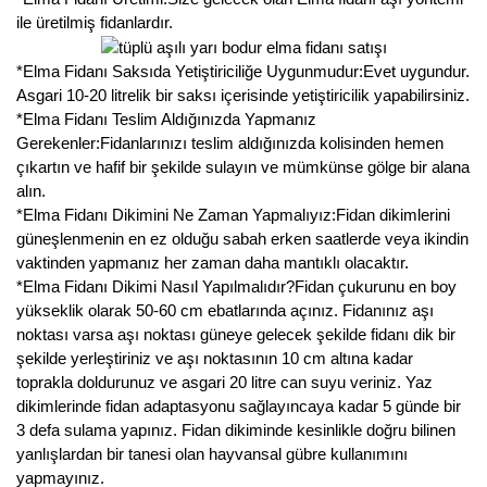
Nadir Çeşit Meyveler
ile üretilmiş fidanlardır.
Nar Fidanı
*Elma Fidanı Saksıda Yetiştiriciliğe Uygunmudur:Evet uygundur.
Asgari 10-20 litrelik bir saksı içerisinde yetiştiricilik yapabilirsiniz.
Narenciye Fidanları
*Elma Fidanı Teslim Aldığınızda Yapmanız
Gerekenler:Fidanlarınızı teslim aldığınızda kolisinden hemen
Nektarin Fidanı
çıkartın ve hafif bir şekilde sulayın ve mümkünse gölge bir alana
alın.
Papaya Fidanı
*Elma Fidanı Dikimini Ne Zaman Yapmalıyız:Fidan dikimlerini
güneşlenmenin en ez olduğu sabah erken saatlerde veya ikindin
Pepino Fidanı
vaktinden yapmanız her zaman daha mantıklı olacaktır.
*Elma Fidanı Dikimi Nasıl Yapılmalıdır?Fidan çukurunu en boy
Pitaya Fidanı
yükseklik olarak 50-60 cm ebatlarında açınız. Fidanınız aşı
noktası varsa aşı noktası güneye gelecek şekilde fidanı dik bir
Şeftali Fidanı
şekilde yerleştiriniz ve aşı noktasının 10 cm altına kadar
toprakla doldurunuz ve asgari 20 litre can suyu veriniz. Yaz
Trabzon Hurması Fidanı
dikimlerinde fidan adaptasyonu sağlayıncaya kadar 5 günde bir
3 defa sulama yapınız. Fidan dikiminde kesinlikle doğru bilinen
Üzüm Fidanı
yanlışlardan bir tanesi olan hayvansal gübre kullanımını
Vişne Fidanı
yapmayınız.