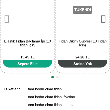
Ürün açıklamasında eksik bilgiler bulunuyor.
TÜKENDİ
Ürün bilgilerinde hatalar bulunuyor.
Ürün fiyatı diğer sitelerden daha pahalı.
Bu ürüne benzer farklı alternatifler olmalı.
Elastik Fidan Bağlama İpi (10
Fidan Dikim Gübresi(10 Fidan
fidan İçin)
İçin)
15,45 TL
24,26 TL
Gönder
Sepete Ekle
Stokta Yok
Etiketler :
tam bodur elma fidanı
tam bodur elma fidanı fiyatları
tam bodur elma fidanı satın al