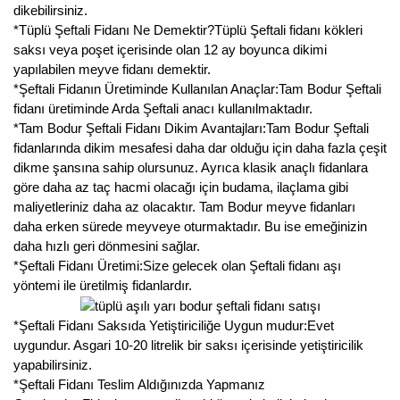
dikebilirsiniz.
*Tüplü Şeftali Fidanı Ne Demektir?Tüplü Şeftali fidanı kökleri
saksı veya poşet içerisinde olan 12 ay boyunca dikimi
yapılabilen meyve fidanı demektir.
*Şeftali Fidanın Üretiminde Kullanılan Anaçlar:Tam Bodur Şeftali
fidanı üretiminde Arda Şeftali anacı kullanılmaktadır.
*Tam Bodur Şeftali Fidanı Dikim Avantajları:Tam Bodur Şeftali
fidanlarında dikim mesafesi daha dar olduğu için daha fazla çeşit
dikme şansına sahip olursunuz. Ayrıca klasik anaçlı fidanlara
göre daha az taç hacmi olacağı için budama, ilaçlama gibi
maliyetleriniz daha az olacaktır. Tam Bodur meyve fidanları
daha erken sürede meyveye oturmaktadır. Bu ise emeğinizin
daha hızlı geri dönmesini sağlar.
*Şeftali Fidanı Üretimi:Size gelecek olan Şeftali fidanı aşı
yöntemi ile üretilmiş fidanlardır.
*Şeftali Fidanı Saksıda Yetiştiriciliğe Uygun mudur:Evet
uygundur. Asgari 10-20 litrelik bir saksı içerisinde yetiştiricilik
yapabilirsiniz.
*Şeftali Fidanı Teslim Aldığınızda Yapmanız