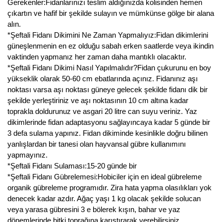
Gerekenler:Fidanlarınızı teslim aldığınızda kolisinden hemen
çıkartın ve hafif bir şekilde sulayın ve mümkünse gölge bir alana
alın.
*Şeftali Fidanı Dikimini Ne Zaman Yapmalıyız:Fidan dikimlerini
güneşlenmenin en ez olduğu sabah erken saatlerde veya ikindin
vaktinden yapmanız her zaman daha mantıklı olacaktır.
*Şeftali Fidanı Dikimi Nasıl Yapılmalıdır?Fidan çukurunu en boy
yükseklik olarak 50-60 cm ebatlarında açınız. Fidanınız aşı
noktası varsa aşı noktası güneye gelecek şekilde fidanı dik bir
şekilde yerleştiriniz ve aşı noktasının 10 cm altına kadar
toprakla doldurunuz ve asgari 20 litre can suyu veriniz. Yaz
dikimlerinde fidan adaptasyonu sağlayıncaya kadar 5 günde bir
3 defa sulama yapınız. Fidan dikiminde kesinlikle doğru bilinen
yanlışlardan bir tanesi olan hayvansal gübre kullanımını
yapmayınız.
*Şeftali Fidanı Sulaması:15-20 günde bir
*Şeftali Fidanı Gübrelemesi:Hobiciler için en ideal gübreleme
organik gübreleme programıdır. Zira hata yapma olasılıkları yok
denecek kadar azdır. Ağaç yaşı 1 kg olacak şekilde solucan
veya yarasa gübresini 3 e bölerek kışın, bahar ve yaz
dönemlerinde bitki toprağına karıştırarak verebilirsiniz.