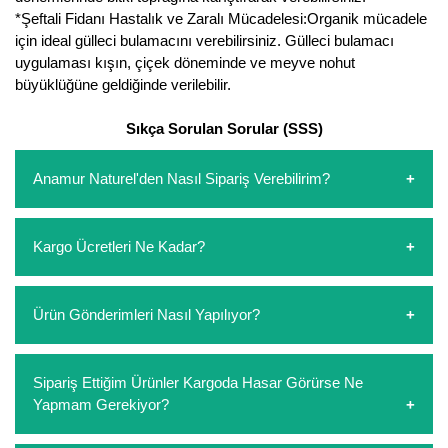
*Şeftali Fidanı Hastalık ve Zaralı Mücadelesi:Organik mücadele
için ideal gülleci bulamacını verebilirsiniz. Gülleci bulamacı
uygulaması kışın, çiçek döneminde ve meyve nohut
büyüklüğüne geldiğinde verilebilir.
Sıkça Sorulan Sorular (SSS)
Anamur Naturel'den Nasıl Sipariş Verebilirim?
https://www.anamurnaturel.com 'dan kendiniz sepetinizi
Kargo Ücretleri Ne Kadar?
oluşturarak,
iletişim
numaralarımızdan bizi arayarak veya
whatsapp hattımızdan bizlere isteklerinizi yazarak sipariş
verebilirsiniz. Sitemizden vereceğiniz siparişlerin
https://www.anamurnaturel.com 'da siz kargoyu dert
Ürün Gönderimleri Nasıl Yapılıyor?
ödemelerini sipariş verdikten sonra havale/eft veya sipariş
etmeyin diye 1500 lira ve üzerindeki siparişlerinizde
aşamasında kredi kartı ile yapabilirsiniz. Kapıda ödeme
kargoyu biz karşılıyoruz. 1500 Lira altında kalan
yoktur.
siparişlerinizde sepetinizdeki ürünleri hacimlerine göre bir
Sipariş verdiğiniz ürünler, özel tasarlanmış ambalajlar ile
Sipariş Ettiğim Ürünler Kargoda Hasar Görürse Ne
kargo ücreti ödeme aşamasında sepetinize eklenecektir.
paketlenip gönderim yapılmaktadır.
Yapmam Gerekiyor?