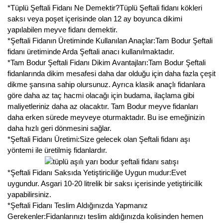
*Tüplü Şeftali Fidanı Ne Demektir?Tüplü Şeftali fidanı kökleri
saksı veya poşet içerisinde olan 12 ay boyunca dikimi
yapılabilen meyve fidanı demektir.
*Şeftali Fidanın Üretiminde Kullanılan Anaçlar:Tam Bodur Şeftali
fidanı üretiminde Arda Şeftali anacı kullanılmaktadır.
*Tam Bodur Şeftali Fidanı Dikim Avantajları:Tam Bodur Şeftali
fidanlarında dikim mesafesi daha dar olduğu için daha fazla çeşit
dikme şansına sahip olursunuz. Ayrıca klasik anaçlı fidanlara
göre daha az taç hacmi olacağı için budama, ilaçlama gibi
maliyetleriniz daha az olacaktır. Tam Bodur meyve fidanları
daha erken sürede meyveye oturmaktadır. Bu ise emeğinizin
daha hızlı geri dönmesini sağlar.
*Şeftali Fidanı Üretimi:Size gelecek olan Şeftali fidanı aşı
yöntemi ile üretilmiş fidanlardır.
*Şeftali Fidanı Saksıda Yetiştiriciliğe Uygun mudur:Evet
uygundur. Asgari 10-20 litrelik bir saksı içerisinde yetiştiricilik
yapabilirsiniz.
*Şeftali Fidanı Teslim Aldığınızda Yapmanız
Gerekenler:Fidanlarınızı teslim aldığınızda kolisinden hemen