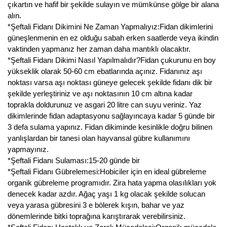
çıkartın ve hafif bir şekilde sulayın ve mümkünse gölge bir alana
alın.
*Şeftali Fidanı Dikimini Ne Zaman Yapmalıyız:Fidan dikimlerini
güneşlenmenin en ez olduğu sabah erken saatlerde veya ikindin
vaktinden yapmanız her zaman daha mantıklı olacaktır.
*Şeftali Fidanı Dikimi Nasıl Yapılmalıdır?Fidan çukurunu en boy
yükseklik olarak 50-60 cm ebatlarında açınız. Fidanınız aşı
noktası varsa aşı noktası güneye gelecek şekilde fidanı dik bir
şekilde yerleştiriniz ve aşı noktasının 10 cm altına kadar
toprakla doldurunuz ve asgari 20 litre can suyu veriniz. Yaz
dikimlerinde fidan adaptasyonu sağlayıncaya kadar 5 günde bir
3 defa sulama yapınız. Fidan dikiminde kesinlikle doğru bilinen
yanlışlardan bir tanesi olan hayvansal gübre kullanımını
yapmayınız.
*Şeftali Fidanı Sulaması:15-20 günde bir
*Şeftali Fidanı Gübrelemesi:Hobiciler için en ideal gübreleme
organik gübreleme programıdır. Zira hata yapma olasılıkları yok
denecek kadar azdır. Ağaç yaşı 1 kg olacak şekilde solucan
veya yarasa gübresini 3 e bölerek kışın, bahar ve yaz
dönemlerinde bitki toprağına karıştırarak verebilirsiniz.