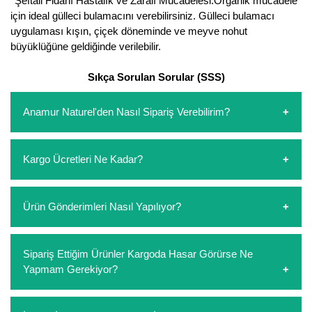
*Şeftali Fidanı Hastalık ve Zaralı Mücadelesi:Organik mücadele
için ideal gülleci bulamacını verebilirsiniz. Gülleci bulamacı
uygulaması kışın, çiçek döneminde ve meyve nohut
büyüklüğüne geldiğinde verilebilir.
Sıkça Sorulan Sorular (SSS)
Anamur Naturel'den Nasıl Sipariş Verebilirim?
https://www.anamurnaturel.com 'dan kendiniz sepetinizi
Kargo Ücretleri Ne Kadar?
oluşturarak,
iletişim
numaralarımızdan bizi arayarak veya
whatsapp hattımızdan bizlere isteklerinizi yazarak sipariş
verebilirsiniz. Sitemizden vereceğiniz siparişlerin
https://www.anamurnaturel.com 'da siz kargoyu dert
Ürün Gönderimleri Nasıl Yapılıyor?
ödemelerini sipariş verdikten sonra havale/eft veya sipariş
etmeyin diye 1500 lira ve üzerindeki siparişlerinizde
aşamasında kredi kartı ile yapabilirsiniz. Kapıda ödeme
kargoyu biz karşılıyoruz. 1500 Lira altında kalan
yoktur.
siparişlerinizde sepetinizdeki ürünleri hacimlerine göre bir
Sipariş verdiğiniz ürünler, özel tasarlanmış ambalajlar ile
Sipariş Ettiğim Ürünler Kargoda Hasar Görürse Ne
kargo ücreti ödeme aşamasında sepetinize eklenecektir.
paketlenip gönderim yapılmaktadır.
Yapmam Gerekiyor?
Koşulsuz müşteri memnuniyeti politikalarımız