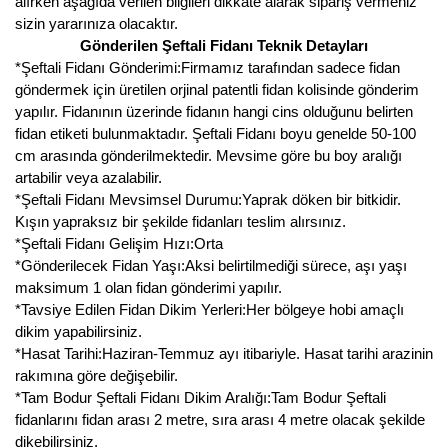
alırken aşağıda verilen bilgileri dikkate alarak sipariş vermeniz
sizin yararınıza olacaktır.
Gönderilen Şeftali Fidanı Teknik Detayları
*Şeftali Fidanı Gönderimi:Firmamız tarafından sadece fidan
göndermek için üretilen orjinal patentli fidan kolisinde gönderim
yapılır. Fidanının üzerinde fidanın hangi cins olduğunu belirten
fidan etiketi bulunmaktadır. Şeftali Fidanı boyu genelde 50-100
cm arasında gönderilmektedir. Mevsime göre bu boy aralığı
artabilir veya azalabilir.
*Şeftali Fidanı Mevsimsel Durumu:Yaprak döken bir bitkidir.
Kışın yapraksız bir şekilde fidanları teslim alırsınız.
*Şeftali Fidanı Gelişim Hızı:Orta
*Gönderilecek Fidan Yaşı:Aksi belirtilmediği sürece, aşı yaşı
maksimum 1 olan fidan gönderimi yapılır.
*Tavsiye Edilen Fidan Dikim Yerleri:Her bölgeye hobi amaçlı
dikim yapabilirsiniz.
*Hasat Tarihi:Haziran-Temmuz ayı itibariyle. Hasat tarihi arazinin
rakımına göre değişebilir.
*Tam Bodur Şeftali Fidanı Dikim Aralığı:Tam Bodur Şeftali
fidanlarını fidan arası 2 metre, sıra arası 4 metre olacak şekilde
dikebilirsiniz.