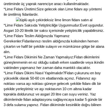
üretiminde üç yaprak narenciye anacı kullanılmaktadır.
*Lime Fidanı Üretimi:Size gelecek olan Lime fidanı aşı yöntemi
ile üretilmiş fidanlardır.
*Lime Fidanı Saksıda Yetiştiriciliğe Uygunmudur:Evet uygundur.
Asgari 10-20 litrelik bir saksı içerisinde yetiştiricilik yapabilirsiniz.
*Lime Fidanı Teslim Aldığınızda Yapmanız
Gerekenler:Fidanlarınızı teslim aldığınızda kolisinden hemen
çıkartın ve hafif bir şekilde sulayın ve mümkünse gölge bir alana
alın.
*Lime Fidanı Dikimini Ne Zaman Yapmalıyız:Fidan dikimlerini
güneşlenmenin en ez olduğu sabah erken saatlerde veya ikindin
vaktinden yapmanız her zaman daha mantıklı olacaktır.
*Lime Fidanı Dikimi Nasıl Yapılmalıdır?Fidan çukurunu en boy
yükseklik olarak 50-60 cm ebatlarında açınız. Fidanınız aşı
noktası varsa aşı noktası güneye gelecek şekilde fidanı dik bir
şekilde yerleştiriniz ve aşı noktasının 10 cm altına kadar
toprakla doldurunuz ve asgari 20 litre can suyu veriniz. Yaz
dikimlerinde fidan adaptasyonu sağlayıncaya kadar 5 günde bir
3 defa sulama yapınız. Fidan dikiminde kesinlikle doğru bilinen