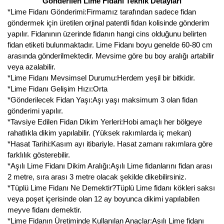
Gönderilen Lime Fidanı Teknik Detayları
*Lime Fidanı Gönderimi:Firmamız tarafından sadece fidan
göndermek için üretilen orjinal patentli fidan kolisinde gönderim
yapılır. Fidanının üzerinde fidanın hangi cins olduğunu belirten
fidan etiketi bulunmaktadır. Lime Fidanı boyu genelde 60-80 cm
arasında gönderilmektedir. Mevsime göre bu boy aralığı artabilir
veya azalabilir.
*Lime Fidanı Mevsimsel Durumu:Herdem yeşil bir bitkidir.
*Lime Fidanı Gelişim Hızı:Orta
*Gönderilecek Fidan Yaşı:Aşı yaşı maksimum 3 olan fidan
gönderimi yapılır.
*Tavsiye Edilen Fidan Dikim Yerleri:Hobi amaçlı her bölgeye
rahatlıkla dikim yapılabilir. (Yüksek rakımlarda iç mekan)
*Hasat Tarihi:Kasım ayı itibariyle. Hasat zamanı rakımlara göre
farklılık gösterebilir.
*Aşılı Lime Fidanı Dikim Aralığı:Aşılı Lime fidanlarını fidan arası
2 metre, sıra arası 3 metre olacak şekilde dikebilirsiniz.
*Tüplü Lime Fidanı Ne Demektir?Tüplü Lime fidanı kökleri saksı
veya poşet içerisinde olan 12 ay boyunca dikimi yapılabilen
meyve fidanı demektir.
*Lime Fidanın Üretiminde Kullanılan Anaçlar:Aşılı Lime fidanı