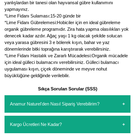
yanlışlardan bir tanesi olan hayvansal gübre kullanımını
yapmayınız.
*Lime Fidanı Sulaması:15-20 günde bir
*Lime Fidanı Gübrelemesi:Hobiciler için en ideal gübreleme
organik gübreleme programıdır. Zira hata yapma olasılıkları yok
denecek kadar azdır. Ağaç yaşı 1 kg olacak şekilde solucan
veya yarasa gübresini 3 e bölerek kışın, bahar ve yaz
dönemlerinde bitki toprağına karıştırarak verebilirsiniz.
*Lime Fidanı Hastalık ve Zararlı Mücadelesi:Organik mücadele
için ideal gülleci bulamacını verebilirsiniz. Gülleci bulamacı
uygulaması kışın, çiçek döneminde ve meyve nohut
büyüklüğüne geldiğinde verilebilir.
Sıkça Sorulan Sorular (SSS)
Anamur Naturel'den Nasıl Sipariş Verebilirim?
https://www.anamurnaturel.com 'dan kendiniz sepetinizi
Kargo Ücretleri Ne Kadar?
oluşturarak,
iletişim
numaralarımızdan bizi arayarak veya
whatsapp hattımızdan bizlere isteklerinizi yazarak sipariş