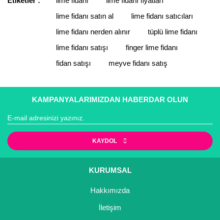
Etiketler :
lime fidanı
lime fidanı fiyatları
Yorum Yaz
lime fidanı satın al
lime fidanı satıcıları
Ürün resmi kalitesiz, bozuk veya görüntülenemiyor.
Ürün açıklamasında eksik bilgiler bulunuyor.
lime fidanı nerden alınır
tüplü lime fidanı
Ürün bilgilerinde hatalar bulunuyor.
lime fidanı satışı
finger lime fidanı
Ürün fiyatı diğer sitelerden daha pahalı.
fidan satışı
meyve fidanı satış
Bu ürüne benzer farklı alternatifler olmalı.
KAMPANYALARIMIZDAN HABERDAR OLUN
Gönder
KAYDOL
KURUMSAL
Hakkımızda
İletişim