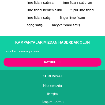
lime fidanı satın al
lime fidanı satıcıları
Ürün resmi kalitesiz, bozuk veya görüntülenemiyor.
Ürün açıklamasında eksik bilgiler bulunuyor.
lime fidanı nerden alınır
tüplü lime fidanı
Ürün bilgilerinde hatalar bulunuyor.
lime fidanı satışı
finger lime fidanı
Ürün fiyatı diğer sitelerden daha pahalı.
ağaç satışı
meyve fidanı satış
Bu ürüne benzer farklı alternatifler olmalı.
KAMPANYALARIMIZDAN HABERDAR OLUN
Gönder
KAYDOL
KURUMSAL
Hakkımızda
İletişim
İletişim Formu