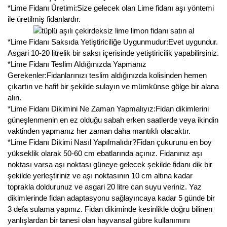
*Lime Fidanı Üretimi:Size gelecek olan Lime fidanı aşı yöntemi
ile üretilmiş fidanlardır.
*Lime Fidanı Saksıda Yetiştiriciliğe Uygunmudur:Evet uygundur.
Asgari 10-20 litrelik bir saksı içerisinde yetiştiricilik yapabilirsiniz.
*Lime Fidanı Teslim Aldığınızda Yapmanız
Gerekenler:Fidanlarınızı teslim aldığınızda kolisinden hemen
çıkartın ve hafif bir şekilde sulayın ve mümkünse gölge bir alana
alın.
*Lime Fidanı Dikimini Ne Zaman Yapmalıyız:Fidan dikimlerini
güneşlenmenin en ez olduğu sabah erken saatlerde veya ikindin
vaktinden yapmanız her zaman daha mantıklı olacaktır.
*Lime Fidanı Dikimi Nasıl Yapılmalıdır?Fidan çukurunu en boy
yükseklik olarak 50-60 cm ebatlarında açınız. Fidanınız aşı
noktası varsa aşı noktası güneye gelecek şekilde fidanı dik bir
şekilde yerleştiriniz ve aşı noktasının 10 cm altına kadar
toprakla doldurunuz ve asgari 20 litre can suyu veriniz. Yaz
dikimlerinde fidan adaptasyonu sağlayıncaya kadar 5 günde bir
3 defa sulama yapınız. Fidan dikiminde kesinlikle doğru bilinen
yanlışlardan bir tanesi olan hayvansal gübre kullanımını