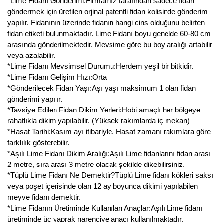
*Lime Fidanı Gönderimi:Firmamız tarafından sadece fidan
göndermek için üretilen orjinal patentli fidan kolisinde gönderim
yapılır. Fidanının üzerinde fidanın hangi cins olduğunu belirten
fidan etiketi bulunmaktadır. Lime Fidanı boyu genelde 60-80 cm
arasında gönderilmektedir. Mevsime göre bu boy aralığı artabilir
veya azalabilir.
*Lime Fidanı Mevsimsel Durumu:Herdem yeşil bir bitkidir.
*Lime Fidanı Gelişim Hızı:Orta
*Gönderilecek Fidan Yaşı:Aşı yaşı maksimum 1 olan fidan
gönderimi yapılır.
*Tavsiye Edilen Fidan Dikim Yerleri:Hobi amaçlı her bölgeye
rahatlıkla dikim yapılabilir. (Yüksek rakımlarda iç mekan)
*Hasat Tarihi:Kasım ayı itibariyle. Hasat zamanı rakımlara göre
farklılık gösterebilir.
*Aşılı Lime Fidanı Dikim Aralığı:Aşılı Lime fidanlarını fidan arası
2 metre, sıra arası 3 metre olacak şekilde dikebilirsiniz.
*Tüplü Lime Fidanı Ne Demektir?Tüplü Lime fidanı kökleri saksı
veya poşet içerisinde olan 12 ay boyunca dikimi yapılabilen
meyve fidanı demektir.
*Lime Fidanın Üretiminde Kullanılan Anaçlar:Aşılı Lime fidanı
üretiminde üç yaprak narenciye anacı kullanılmaktadır.