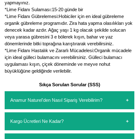
yapmayınız.
*Lime Fidanı Sulaması:15-20 günde bir
*Lime Fidanı Gübrelemesi:Hobiciler için en ideal gübreleme
organik gübreleme programıdır. Zira hata yapma olasılıkları yok
denecek kadar azdır. Ağaç yaşı 1 kg olacak şekilde solucan
veya yarasa gübresini 3 e bölerek kışın, bahar ve yaz
dönemlerinde bitki toprağına karıştırarak verebilirsiniz.
*Lime Fidanı Hastalık ve Zararlı Mücadelesi:Organik mücadele
için ideal gülleci bulamacını verebilirsiniz. Gülleci bulamacı
uygulaması kışın, çiçek döneminde ve meyve nohut
büyüklüğüne geldiğinde verilebilir.
Sıkça Sorulan Sorular (SSS)
Anamur Naturel'den Nasıl Sipariş Verebilirim?
https://www.anamurnaturel.com 'dan kendiniz sepetinizi
Kargo Ücretleri Ne Kadar?
oluşturarak,
iletişim
numaralarımızdan bizi arayarak veya
whatsapp hattımızdan bizlere isteklerinizi yazarak sipariş
verebilirsiniz. Sitemizden vereceğiniz siparişlerin
https://www.anamurnaturel.com 'da siz kargoyu dert