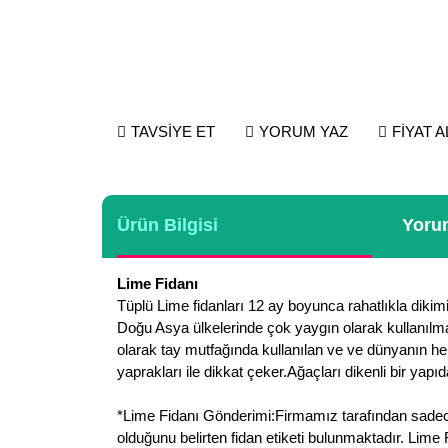
TAVSİYE ET
YORUM YAZ
FİYAT 
Ürün Bilgisi
Yorum
Lime Fidanı
Tüplü Lime fidanları 12 ay boyunca rahatlıkla dikim
Doğu Asya ülkelerinde çok yaygın olarak kullanılmakt
olarak tay mutfağında kullanılan ve ve dünyanın her
yaprakları ile dikkat çeker.Ağaçları dikenli bir yapı
*Lime Fidanı Gönderimi:Firmamız tarafından sadece f
olduğunu belirten fidan etiketi bulunmaktadır. Lime