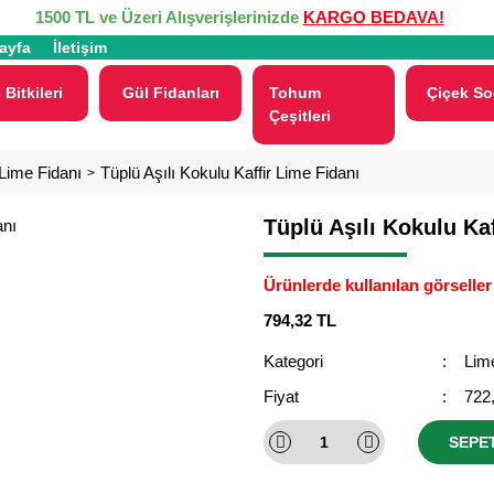
1500 TL ve Üzeri Alışverişlerinizde
KARGO BEDAVA!
ayfa
İletişim
 Bitkileri
Gül Fidanları
Tohum
Çiçek So
Çeşitleri
Lime Fidanı
Tüplü Aşılı Kokulu Kaffir Lime Fidanı
Tüplü Aşılı Kokulu Ka
Ürünlerde kullanılan görseller 
794,32 TL
Kategori
Lim
Fiyat
722
SEPE