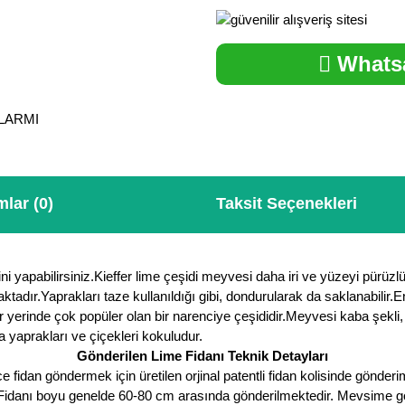
Whatsa
ALARMI
lar (0)
Taksit Seçenekleri
ini yapabilirsiniz.Kieffer lime çeşidi meyvesi daha iri ve yüzeyi pürüz
adır.Yaprakları taze kullanıldığı gibi, dondurularak da saklanabilir.E
 yerinde çok popüler olan bir narenciye çeşididir.Meyvesi kaba şekli,
da yaprakları ve çiçekleri kokuludur.
Gönderilen Lime Fidanı Teknik Detayları
idan göndermek için üretilen orjinal patentli fidan kolisinde gönderim
 Fidanı boyu genelde 60-80 cm arasında gönderilmektedir. Mevsime göre 