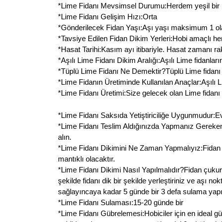
*Lime Fidanı Mevsimsel Durumu:Herdem yeşil bir bi
*Lime Fidanı Gelişim Hızı:Orta
*Gönderilecek Fidan Yaşı:Aşı yaşı maksimum 1 olan
*Tavsiye Edilen Fidan Dikim Yerleri:Hobi amaçlı her
*Hasat Tarihi:Kasım ayı itibariyle. Hasat zamanı rakı
*Aşılı Lime Fidanı Dikim Aralığı:Aşılı Lime fidanların
*Tüplü Lime Fidanı Ne Demektir?Tüplü Lime fidanı k
*Lime Fidanın Üretiminde Kullanılan Anaçlar:Aşılı 
*Lime Fidanı Üretimi:Size gelecek olan Lime fidanı aş
*Lime Fidanı Saksıda Yetiştiriciliğe Uygunmudur:Evet 
*Lime Fidanı Teslim Aldığınızda Yapmanız Gerekenle
alın.
*Lime Fidanı Dikimini Ne Zaman Yapmalıyız:Fidan 
mantıklı olacaktır.
*Lime Fidanı Dikimi Nasıl Yapılmalıdır?Fidan çuku
şekilde fidanı dik bir şekilde yerleştiriniz ve aşı 
sağlayıncaya kadar 5 günde bir 3 defa sulama yapın
*Lime Fidanı Sulaması:15-20 günde bir
*Lime Fidanı Gübrelemesi:Hobiciler için en ideal g