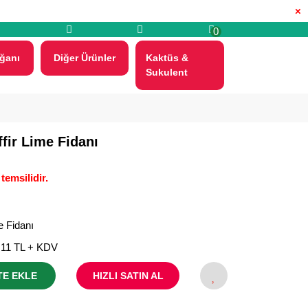
×
0
ğanı
Diğer Ürünler
Kaktüs &
Sukulent
ffir Lime Fidanı
temsilidir.
e Fidanı
,11 TL + KDV
TE EKLE
HIZLI SATIN AL