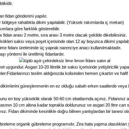
tkidir.
 fidan gönderimi yapılır.
 bölgeye rahatlıkla dikim yapılabilir. (Yüksek rakımlarda iç mekan)
mlara göre farklılık gösterebilir.
ı fidan arası 2 metre, sıra arası 3 metre olacak şekilde dikebilirsiniz.
ökleri saksı veya poşet içerisinde olan 12 ay boyunca dikimi yapılab
Lime fidanı üretiminde üç yaprak narenciye anacı kullanılmaktadır.
ı yöntemi ile üretilmiş fidanlardır.
uygundur. Asgari 10-20 litrelik bir saksı içerisinde yetiştiricilik yapab
r:Fidanlarınızı teslim aldığınızda kolisinden hemen çıkartın ve hafif
dikimlerini güneşlenmenin en ez olduğu sabah erken saatlerde veya
runu en boy yükseklik olarak 50-60 cm ebatlarında açınız. Fidanınız 
noktasının 10 cm altına kadar toprakla doldurunuz ve asgari 20 litre ca
ız. Fidan dikiminde kesinlikle doğru bilinen yanlışlardan bir tanesi 
übreleme organik gübreleme programıdır. Zira hata yapma olasılıkları