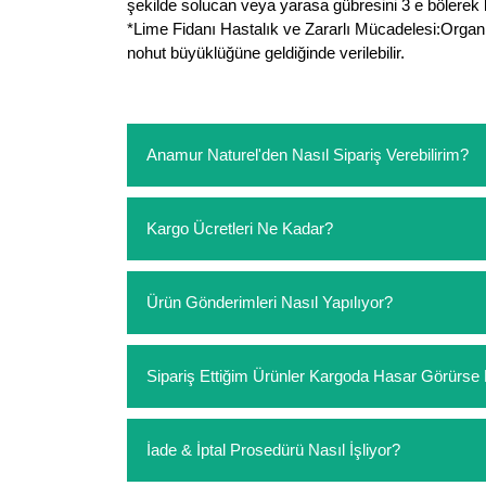
şekilde solucan veya yarasa gübresini 3 e bölerek k
*Lime Fidanı Hastalık ve Zararlı Mücadelesi:Organi
nohut büyüklüğüne geldiğinde verilebilir.
Anamur Naturel'den Nasıl Sipariş Verebilirim?
https://www.anamurnaturel.com 'dan kendiniz sep
Kargo Ücretleri Ne Kadar?
sipariş verebilirsiniz. Sitemizden vereceğiniz sip
ödeme yoktur.
https://www.anamurnaturel.com 'da siz kargoyu de
Ürün Gönderimleri Nasıl Yapılıyor?
siparişlerinizde sepetinizdeki ürünleri hacimler
Sipariş verdiğiniz ürünler, özel tasarlanmış amba
Sipariş Ettiğim Ürünler Kargoda Hasar Görür
Koşulsuz müşteri memnuniyeti politikalarımız 
İade & İptal Prosedürü Nasıl İşliyor?
hasar görmüş ise hemen bizimle iletişime geçerek