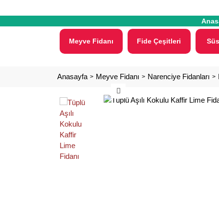
Anas
Meyve Fidanı
Fide Çeşitleri
Süs
Anasayfa
Meyve Fidanı
Narenciye Fidanları