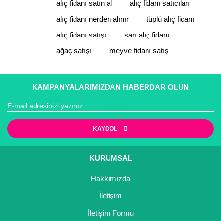
alıç fidanı satın al
alıç fidanı satıcıları
Ürün resmi kalitesiz, bozuk veya görüntülenemiyor.
Ürün açıklamasında eksik bilgiler bulunuyor.
alıç fidanı nerden alınır
tüplü alıç fidanı
Ürün bilgilerinde hatalar bulunuyor.
alıç fidanı satışı
sarı alıç fidanı
Ürün fiyatı diğer sitelerden daha pahalı.
ağaç satışı
meyve fidanı satış
Bu ürüne benzer farklı alternatifler olmalı.
KAMPANYALARIMIZDAN HABERDAR OLUN
Gönder
KAYDOL
KURUMSAL
Hakkımızda
İletişim
İletişim Formu