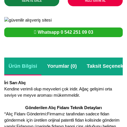
SEPETE EKLE
HIZLI SATIN AL
Whatsapp 0 542 251 09 03
Ürün Bilgisi
Yorumlar (0)
Taksit Seçenekle
İri Sarı Alıç
Kendine verimli olup meyveleri çok iridir. Ağaç gelişimi orta
seviye ve meyve aroması mükemmeldir.
Gönderilen Alıç Fidanı Teknik Detayları
*Alıç Fidanı Gönderimi:Firmamız tarafından sadece fidan
göndermek için üretilen orijinal patentli fidan kolisinde gönderim
yapılır.Fidanının üzerinde fidanın hangi cins olduğunu belirten