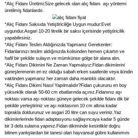
*Alıç Fidanı Üretimi:Size gelecek olan alıç fidanı aşı yöntemi
üretilmiş fidanlardır.
*Alıç Fidanı Saksıda Yetiştiriciliğe Uygun mudur:Evet
uygundur.Asgari 10-20 litrelik bir saksı içerisinde yetiştiricilik
yapabilirsiniz.
*Alıç Fidanı Teslim Aldığınızda Yapmanız Gerekenler:
Fidanlarınızı teslim aldığınızda kolisinden hemen çıkartın ve
hafif bir şekilde sulayın ve mümkünse gölge bir alana alın.
*Alıç Fidanı Dikimini Ne Zaman Yapmalıyız:Fidan dikimlerini
güneşlenmenin en ez olduğu sabah erken saatlerde veya ikindin
vaktinden yapmanız her zaman daha mantıklı olacaktır.
*Alıç Fidanı Dikimi Nasıl Yapılmalıdır?Fidan çukurunu en boy
yükseklik olarak 50-60 cm ebatlarında açınız.Fidanınız aşı
noktası varsa aşı noktası güneye gelecek şekilde fidanı dik bir
şekilde yerleştiriniz ve aşı noktasının 10 cm altına kadar
toprakla doldurunuz ve asgari 20 litre can suyu veriniz.Yaz
dikimlerlerinde fidan adaptasyonu sağlayıncaya kadar 5 günde
bir 3 defa sulama yapınız.Fidan dikiminde kesinlikle doğru
bilinen yanlışlardan bir tanesi olan hayvansal gübre kullanımını