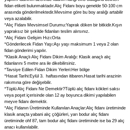
fidan etiketi bulunmaktadır.Alıç Fidanı boyu genelde 50-100 cm
arasında gönderilmektedir.Mevsime göre bu boy aralığı artabilir
veya azalabilir.
*Alıç Fidanı Mevsimsel Durumu:Yaprak döken bir bitkidir.Kışın
yapraksız bir şekilde fidanları teslim alırsınız.
*Alıç Fidanı Gelişim Hızı:Orta
*Gönderilecek Fidan Yaşı:Aşı yaşı maksimum 1 veya 2 olan
fidan gönderimi yapılır.
*Klasik Anaçlı Alıç Fidanı Dikim Aralığı: Klasik anaçlı alıç
fidanlarını 5 metre ara ile dikebilirsiniz.
*Tavsiye Edilen Fidan Dikim Yerleri:Her bölge
*Hasat Tarihi:Eylül 3. haftasından itibaren.Hasat tarihi arazinin
rakımına göre değişebilir.
*Tüplü Alıç Fidanı Ne Demektir?Tüplü alıç fidanı kökleri saksı
veya poşet içerisinde olan 12 ay boyunca dikimi yapılabilen
meyve fidanı demektir.
*Alıç Fidanın Üretiminde Kullanılan Anaçlar:Alıç fidanı üretiminde
klasik anaçta yabani alıç çöğürleri, yarı bodur alıç fidanı
üretiminde ohf 87, tam bodur alıç fidanı üretiminde ise ba 29 alıç
anacı kullanılabilir.