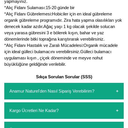
yapmayınız.
*Alıç Fidanı Sulaması:15-20 günde bir
*Alıç Fidanı Gübrelemesi:Hobiciler için en ideal gübreleme
organik gübreleme programıdır. Zira hata yapma olasılıkları yok
denecek kadar azdır.Ağaç yaşı 1 kg olacak şekilde solucan
veya yarasa gübresini 3 e bölerek kışın, bahar ve yaz
dönemlerinde bitki toprağına karıştırarak verebilirsiniz.
*Alıç Fidanı Hastalık ve Zaralı Mücadelesi:Organik mücadele
için ideal gülleci bulamacını verebilirsiniz.Gülleci bulamacı
uygulaması kışın , çiçek döneminde ve meyve nohut
büyüklüğüne geldiğinde verilebilir.
Sıkça Sorulan Sorular (SSS)
Anamur Naturel'den Nasıl Sipariş Verebilirim?
https://www.anamurnaturel.com 'dan kendiniz sepetinizi
Kargo Ücretleri Ne Kadar?
oluşturarak,
iletişim
numaralarımızdan bizi arayarak veya
whatsapp hattımızdan bizlere isteklerinizi yazarak sipariş
verebilirsiniz. Sitemizden vereceğiniz siparişlerin
https://www.anamurnaturel.com 'da siz kargoyu dert