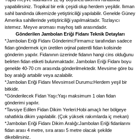
yapabilirsiniz. Tropikal bir erik çeşidi olup herdem yeşildir. Ilıman
Kocayemiş Fidanı
sahil bandında ülkemizde yetiştiriciliği yapılabilir. Genelde Güney
Amerika sahillerinde yetiştiriciliği yapılmaktadır. Tozlayıcı
Kuşburnu Fidanı
istemez. Meyve aroması mayhoş tatlı arasındadır.
Gönderilen Jambolan Eriği Fidanı Teknik Detayları
Liçi Fidanı
*Jambolan Eriği Fidanı Gönderimi:Firmamız tarafından sadece
fidan göndermek için üretilen orjinal patentli fidan kolisinde
Longan Fidanı
gönderim yapılır. Fidanının üzerinde fidanın hangi cins olduğunu
belirten fidan etiketi bulunmaktadır. Jambolan Eriği Fidanı boyu
Malta Eriği Fidanı
genelde 40-70 cm arasında gönderilmektedir. Mevsime göre bu
boy aralığı artabilir veya azalabilir.
Mango Fidanı
*Jambolan Eriği Fidanı Mevsimsel Durumu:Herdem yeşil bir
bitkidir.
Melez Meyveler
*Gönderilecek Fidan Yaşı:Yaşı maksimum 1 olan fidan
Murt Fidanı
gönderimi yapılır.
*Tavsiye Edilen Fidan Dikim Yerleri:Hobi amaçlı her bölgeye
Muşmula Fidanı
rahatlıkla dikim yapılabilir. (Çok yüksek rakımlarda iç mekan)
*Jambolan Eriği Fidanı Dikim Aralığı:Jambolan Eriği fidanlarını
Muz Fidanı
fidan arası 4 metre, sıra arası 5 metre olacak şekilde
dikebilirsiniz.