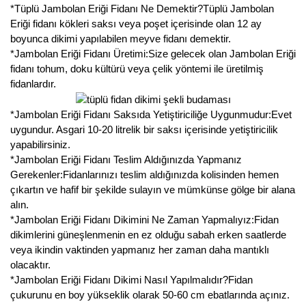
Nadir Çeşit Meyveler
*Tüplü Jambolan Eriği Fidanı Ne Demektir?Tüplü Jambolan
Eriği fidanı kökleri saksı veya poşet içerisinde olan 12 ay
Nar Fidanı
boyunca dikimi yapılabilen meyve fidanı demektir.
*Jambolan Eriği Fidanı Üretimi:Size gelecek olan Jambolan Eriği
Narenciye Fidanları
fidanı tohum, doku kültürü veya çelik yöntemi ile üretilmiş
fidanlardır.
Nektarin Fidanı
*Jambolan Eriği Fidanı Saksıda Yetiştiriciliğe Uygunmudur:Evet
Papaya Fidanı
uygundur. Asgari 10-20 litrelik bir saksı içerisinde yetiştiricilik
yapabilirsiniz.
Pepino Fidanı
*Jambolan Eriği Fidanı Teslim Aldığınızda Yapmanız
Gerekenler:Fidanlarınızı teslim aldığınızda kolisinden hemen
Pitaya Fidanı
çıkartın ve hafif bir şekilde sulayın ve mümkünse gölge bir alana
alın.
Şeftali Fidanı
*Jambolan Eriği Fidanı Dikimini Ne Zaman Yapmalıyız:Fidan
dikimlerini güneşlenmenin en ez olduğu sabah erken saatlerde
Trabzon Hurması Fidanı
veya ikindin vaktinden yapmanız her zaman daha mantıklı
olacaktır.
Üzüm Fidanı
*Jambolan Eriği Fidanı Dikimi Nasıl Yapılmalıdır?Fidan
çukurunu en boy yükseklik olarak 50-60 cm ebatlarında açınız.
Vişne Fidanı