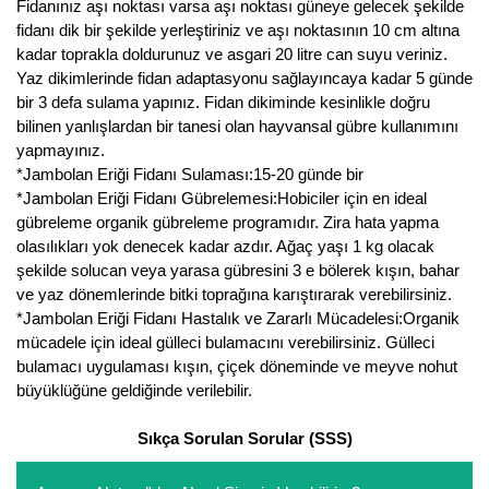
Fidanınız aşı noktası varsa aşı noktası güneye gelecek şekilde
fidanı dik bir şekilde yerleştiriniz ve aşı noktasının 10 cm altına
Yaban Mersini Fidanı
kadar toprakla doldurunuz ve asgari 20 litre can suyu veriniz.
Yaz dikimlerinde fidan adaptasyonu sağlayıncaya kadar 5 günde
Zeytin Fidanı
bir 3 defa sulama yapınız. Fidan dikiminde kesinlikle doğru
bilinen yanlışlardan bir tanesi olan hayvansal gübre kullanımını
yapmayınız.
*Jambolan Eriği Fidanı Sulaması:15-20 günde bir
*Jambolan Eriği Fidanı Gübrelemesi:Hobiciler için en ideal
gübreleme organik gübreleme programıdır. Zira hata yapma
olasılıkları yok denecek kadar azdır. Ağaç yaşı 1 kg olacak
şekilde solucan veya yarasa gübresini 3 e bölerek kışın, bahar
ve yaz dönemlerinde bitki toprağına karıştırarak verebilirsiniz.
*Jambolan Eriği Fidanı Hastalık ve Zararlı Mücadelesi:Organik
mücadele için ideal gülleci bulamacını verebilirsiniz. Gülleci
bulamacı uygulaması kışın, çiçek döneminde ve meyve nohut
büyüklüğüne geldiğinde verilebilir.
Sıkça Sorulan Sorular (SSS)