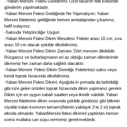
-Yaban Mersini Fidesi Gönderimi: Özel tasarım fide kolisinde
gönderim yapılmaktadır.
-Yaban Mersini Fidesi Geldiğinde Ne Yapmalıyım: Yaban
Mersini fideleriniz geldiğinde hemen ambalajından çıkartınız,
hafif sulayınız.
-Saksıda Yetiştiriciliğe: Uygun
-Yaban Mersini Fidesi Dikim Mesafesi: Fideler arası 10 cm, sıra
arası 10 cm olacak şekilde dikebilirsiniz.
-Yaban Mersini Fidesi Dikim Zamanı: Dört mevsim dikilebilir.
Rüzgarsız ve buharlaşmanın en az olduğu zaman dilimlerinde
dikmeniz her zaman daha sağlıklı olacaktır.
-Yaban Mersini Fidesi Dikim Derinliği: Fidelerinizi saksı veya
kendi toprak hizasında dikebilirsiniz.
-Yaban Mersini Fidesi Dikimi: Aşağıda ki şemada da belirtildiği
gibi size gelen ürünleri toprak hizasında dikim yapmanız gerekir.
Dikim için en uygun sabah saatleri veya ikindir vaktidir. Yaban
Mersini fidelerinin dikim sırasında şekilde gördünüz gibi bitkinin
viyolde kalan kısmının tamamı(fidenin yaklaşık 3 te 2 si) toprak
altında olmalıdır. YabanMersini fidesi dikimini yaptıktan hemen
sonra mutlaka can suyu vermeniz gerekmektedir.