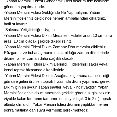
-Yaban Mersini Fidesi Gönderimi: Özel tasarım fide kolisinde
gönderim yapılmaktadır.
-Yaban Mersini Fidesi Geldiğinde Ne Yapmalıyım: Yaban
Mersini fideleriniz geldiğinde hemen ambalajından çıkartınız,
hafif sulayınız.
-Saksıda Yetiştiriciliğe: Uygun
-Yaban Mersini Fidesi Dikim Mesafesi: Fideler arası 10 cm, sıra
arası 10 cm olacak şekilde dikebilirsiniz.
-Yaban Mersini Fidesi Dikim Zamanı: Dört mevsim dikilebilir.
Rüzgarsız ve buharlaşmanın en az olduğu zaman dilimlerinde
dikmeniz her zaman daha sağlıklı olacaktır.
-Yaban Mersini Fidesi Dikim Derinliği: Fidelerinizi saksı veya
kendi toprak hizasında dikebilirsiniz.
-Yaban Mersini Fidesi Dikimi: Aşağıda ki şemada da belirtildiği
gibi size gelen ürünleri toprak hizasında dikim yapmanız gerekir.
Dikim için en uygun sabah saatleri veya ikindir vaktidir. Yaban
Mersini fidelerinin dikim sırasında şekilde gördünüz gibi bitkinin
viyolde kalan kısmının tamamı(fidenin yaklaşık 3 te 2 si) toprak
altında olmalıdır. YabanMersini fidesi dikimini yaptıktan hemen
sonra mutlaka can suyu vermeniz gerekmektedir.