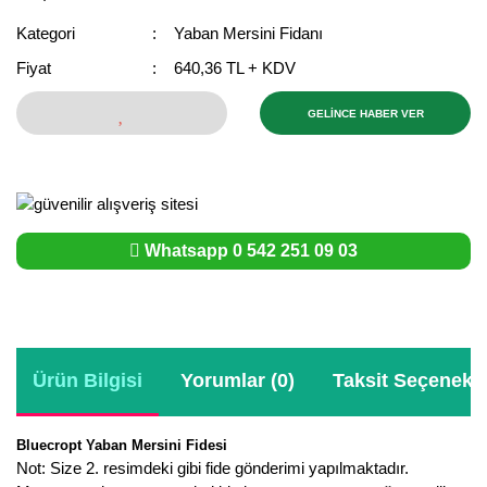
Bektaşi Üzümü Fidanı
Nostaljik Güller
Ters Lale Soğanı
Kategori
Yaban Mersini Fidanı
Fiyat
640,36 TL + KDV
Böğürtlen Fidanı
Peyzaj Gülleri
Yılbaşı Gülü Çiçeği
Ceviz Fidanı
Sarmaşık(Çardak) Gül Fidanları
Zambak Soğanı
GELİNCE HABER VER
Dut Fidanı
Elma Fidanı
Whatsapp 0 542 251 09 03
Erik Fidanı
Feijoa Fidanı
Fidan Anaçları ve Aşı Kalemleri
Ürün Bilgisi
Yorumlar (0)
Taksit Seçenekle
Fındık Fidanı
Frenk Üzümü Fidanı
Bluecropt Yaban Mersini Fidesi
Not: Size 2. resimdeki gibi fide gönderimi yapılmaktadır.