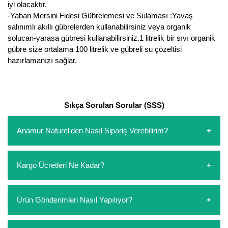
iyi olacaktır.
Nadir Çeşit Meyveler
-Yaban Mersini Fidesi Gübrelemesi ve Sulaması :Yavaş
Nar Fidanı
salınımlı akıllı gübrelerden kullanabilirsiniz veya organik
solucan-yarasa gübresi kullanabilirsiniz.1 litrelik bir sıvı organik
Narenciye Fidanları
gübre size ortalama 100 litrelik ve gübreli su çözeltisi
hazırlamanızı sağlar.
Nektarin Fidanı
Papaya Fidanı
Sıkça Sorulan Sorular (SSS)
Pepino Fidanı
Anamur Naturel'den Nasıl Sipariş Verebilirim?
Pitaya Fidanı
https://www.anamurnaturel.com 'dan kendiniz sepetinizi
Şeftali Fidanı
Kargo Ücretleri Ne Kadar?
oluşturarak,
iletişim
numaralarımızdan bizi arayarak veya
whatsapp hattımızdan bizlere isteklerinizi yazarak sipariş
Trabzon Hurması Fidanı
verebilirsiniz. Sitemizden vereceğiniz siparişlerin
https://www.anamurnaturel.com 'da siz kargoyu dert
Ürün Gönderimleri Nasıl Yapılıyor?
ödemelerini sipariş verdikten sonra havale/eft veya sipariş
Üzüm Fidanı
etmeyin diye 1500 lira ve üzerindeki siparişlerinizde
aşamasında kredi kartı ile yapabilirsiniz. Kapıda ödeme
kargoyu biz karşılıyoruz. 1500 Lira altında kalan
yoktur.
Vişne Fidanı
siparişlerinizde sepetinizdeki ürünleri hacimlerine göre bir
Sipariş verdiğiniz ürünler, özel tasarlanmış ambalajlar ile