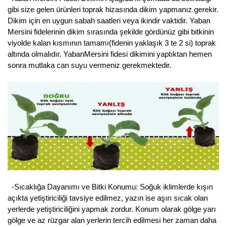
gibi size gelen ürünleri toprak hizasında dikim yapmanız gerekir.
Kocayemiş Fidanı
Dikim için en uygun sabah saatleri veya ikindir vaktidir. Yaban
Mersini fidelerinin dikim sırasında şekilde gördünüz gibi bitkinin
Kuşburnu Fidanı
viyolde kalan kısmının tamamı(fidenin yaklaşık 3 te 2 si) toprak
altında olmalıdır. YabanMersini fidesi dikimini yaptıktan hemen
Liçi Fidanı
sonra mutlaka can suyu vermeniz gerekmektedir.
Longan Fidanı
Malta Eriği Fidanı
Mango Fidanı
Melez Meyveler
Murt Fidanı
-Sıcaklığa Dayanımı ve Bitki Konumu: Soğuk iklimlerde kışın
Muşmula Fidanı
açıkta yetiştiriciliği tavsiye edilmez, yazın ise aşırı sıcak olan
yerlerde yetiştiriciliğini yapmak zordur. Konum olarak gölge yarı
Muz Fidanı
gölge ve az rüzgar alan yerlerin tercih edilmesi her zaman daha