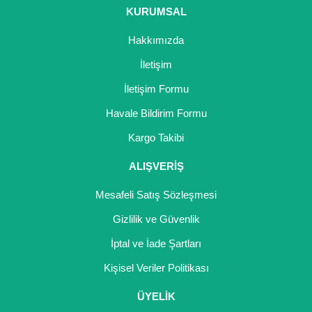
Ürün bilgilerinde hatalar bulunuyor.
KURUMSAL
Ürün fiyatı diğer sitelerden daha pahalı.
Hakkımızda
Bu ürüne benzer farklı alternatifler olmalı.
İletişim
İletişim Formu
Havale Bildirim Formu
Gönder
Kargo Takibi
ALIŞVERİŞ
Mesafeli Satış Sözleşmesi
Gizlilik ve Güvenlik
İptal ve İade Şartları
Kişisel Veriler Politikası
ÜYELİK