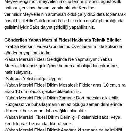
Girebolu Fidanı
Meyve rengi mor, meyveleri iri olup temmuz sonu, ağustos ilk
haftası içerisinde hasadı yapılmaktadır.Kendine
Goji Berry Fidanı
verimlidir.Meyvelerinin aromaları oldukça iyidir.2 defa toplanarak
hasat bitirilebilir.Çalı formunda bir bitki olup düşük ph aralığında
Hünnap Fidanı
gelişimi iyidir.Saksıda yetiştiriciliği yapabilirsiniz.
İncir Fidanı
Gönderilen Yaban Mersini Fidesi Hakkında Teknik Bilgiler
-Yaban Mersini Fidesi Gönderimi: Özel tasarım fide kolisinde
Kapari Gebre Otu Fidanı
gönderim yapılmaktadır.
-Yaban Mersini Fidesi Geldiğinde Ne Yapmalıyım: Yaban
Kayısı Fidanı
Mersini fideleriniz geldiğinde hemen ambalajından çıkartınız,
hafif sulayınız.
Keçiboynuzu Fidanı
-Saksıda Yetiştiriciliğe: Uygun
-Yaban Mersini Fidesi Dikim Mesafesi: Fideler arası 10 cm, sıra
Kestane Fidanı
arası 10 cm olacak şekilde dikebilirsiniz.
-Yaban Mersini Fidesi Dikim Zamanı: Dört mevsim dikilebilir.
Kiraz Fidanı
Rüzgarsız ve buharlaşmanın en az olduğu zaman dilimlerinde
dikmeniz her zaman daha sağlıklı olacaktır.
Kivi Fidanı
-Yaban Mersini Fidesi Dikim Derinliği: Fidelerinizi saksı veya
kendi toprak hizasında dikebilirsiniz.
Kızılcık Fidanı
-Yaban Mersini Fidesi Dikimi: Aşağıda ki şemada da belirtildiği