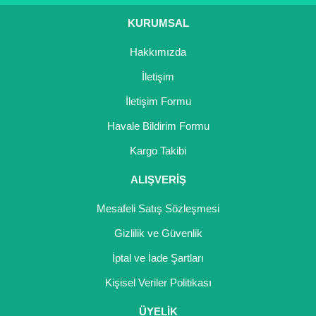
Ürün bilgilerinde hatalar bulunuyor.
KURUMSAL
Ürün fiyatı diğer sitelerden daha pahalı.
Hakkımızda
Bu ürüne benzer farklı alternatifler olmalı.
İletişim
İletişim Formu
Havale Bildirim Formu
Gönder
Kargo Takibi
ALIŞVERİŞ
Mesafeli Satış Sözleşmesi
Gizlilik ve Güvenlik
İptal ve İade Şartları
Kişisel Veriler Politikası
ÜYELİK