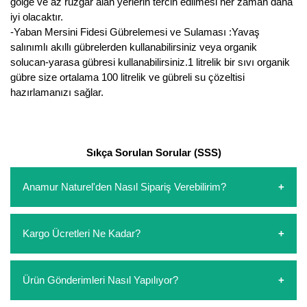
gölge ve az rüzgar alan yerlerin tercih edilmesi her zaman daha
iyi olacaktır.
Yaban Mersini Fidanı
-Yaban Mersini Fidesi Gübrelemesi ve Sulaması :Yavaş
salınımlı akıllı gübrelerden kullanabilirsiniz veya organik
Zeytin Fidanı
solucan-yarasa gübresi kullanabilirsiniz.1 litrelik bir sıvı organik
gübre size ortalama 100 litrelik ve gübreli su çözeltisi
hazırlamanızı sağlar.
Sıkça Sorulan Sorular (SSS)
Anamur Naturel'den Nasıl Sipariş Verebilirim?
https://www.anamurnaturel.com 'dan kendiniz sepetinizi
Kargo Ücretleri Ne Kadar?
oluşturarak,
iletişim
numaralarımızdan bizi arayarak veya
whatsapp hattımızdan bizlere isteklerinizi yazarak sipariş
verebilirsiniz. Sitemizden vereceğiniz siparişlerin
https://www.anamurnaturel.com 'da siz kargoyu dert
Ürün Gönderimleri Nasıl Yapılıyor?
ödemelerini sipariş verdikten sonra havale/eft veya sipariş
etmeyin diye 1500 lira ve üzerindeki siparişlerinizde
aşamasında kredi kartı ile yapabilirsiniz. Kapıda ödeme
kargoyu biz karşılıyoruz. 1500 Lira altında kalan