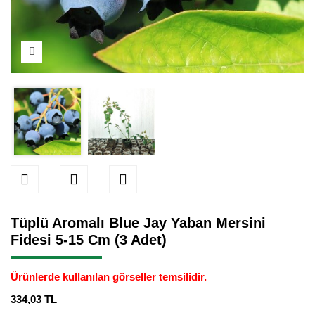
Bektaşi Üzümü Fidanı
Nostaljik Güller
Ters Lale Soğanı
Böğürtlen Fidanı
Peyzaj Gülleri
Yılbaşı Gülü Çiçeği
Ceviz Fidanı
Sarmaşık(Çardak) Gül Fidanları
Zambak Soğanı
Dut Fidanı
Elma Fidanı
Erik Fidanı
Feijoa Fidanı
Tüplü Aromalı Blue Jay Yaban Mersini
Fidan Anaçları ve Aşı Kalemleri
Fidesi 5-15 Cm (3 Adet)
Fındık Fidanı
Ürünlerde kullanılan görseller temsilidir.
Frenk Üzümü Fidanı
334,03 TL