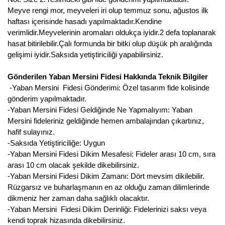
Meyve rengi mor, meyveleri iri olup temmuz sonu, ağustos ilk
Kocayemiş Fidanı
haftası içerisinde hasadı yapılmaktadır.Kendine
verimlidir.Meyvelerinin aromaları oldukça iyidir.2 defa toplanarak
Kuşburnu Fidanı
hasat bitirilebilir.Çalı formunda bir bitki olup düşük ph aralığında
gelişimi iyidir.Saksıda yetiştiriciliği yapabilirsiniz.
Liçi Fidanı
Gönderilen Yaban Mersini Fidesi Hakkında Teknik Bilgiler
Longan Fidanı
-Yaban Mersini Fidesi Gönderimi: Özel tasarım fide kolisinde
gönderim yapılmaktadır.
Malta Eriği Fidanı
-Yaban Mersini Fidesi Geldiğinde Ne Yapmalıyım: Yaban
Mersini fideleriniz geldiğinde hemen ambalajından çıkartınız,
Mango Fidanı
hafif sulayınız.
-Saksıda Yetiştiriciliğe: Uygun
Melez Meyveler
-Yaban Mersini Fidesi Dikim Mesafesi: Fideler arası 10 cm, sıra
Murt Fidanı
arası 10 cm olacak şekilde dikebilirsiniz.
-Yaban Mersini Fidesi Dikim Zamanı: Dört mevsim dikilebilir.
Muşmula Fidanı
Rüzgarsız ve buharlaşmanın en az olduğu zaman dilimlerinde
dikmeniz her zaman daha sağlıklı olacaktır.
Muz Fidanı
-Yaban Mersini Fidesi Dikim Derinliği: Fidelerinizi saksı veya
kendi toprak hizasında dikebilirsiniz.