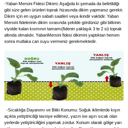
Nadir Çeşit Meyveler
-Yaban Mersini Fidesi Dikimi: Aşağıda ki şemada da belirtildiği
gibi size gelen ürünleri toprak hizasında dikim yapmanız gerekir.
Nar Fidanı
Dikim için en uygun sabah saatleri veya ikindir vaktidir. Yaban
Mersini fidelerinin dikim sırasında şekilde gördünüz gibi bitkinin
Narenciye Fidanları
viyolde kalan kısmının tamamı(fidenin yaklaşık 3 te 2 si) toprak
altında olmalıdır. YabanMersini fidesi dikimini yaptıktan hemen
Nektarin Fidanı
sonra mutlaka can suyu vermeniz gerekmektedir.
Papaya Fidanı
Pepino Fidanı
Pitaya Fidanı
Şeftali Fidanı
Trabzon Hurması Fidanı
-Sıcaklığa Dayanımı ve Bitki Konumu: Soğuk iklimlerde kışın
Üzüm Fidanı
açıkta yetiştiriciliği tavsiye edilmez, yazın ise aşırı sıcak olan
yerlerde yetiştiriciliğini yapmak zordur. Konum olarak gölge yarı
Vişne Fidanı