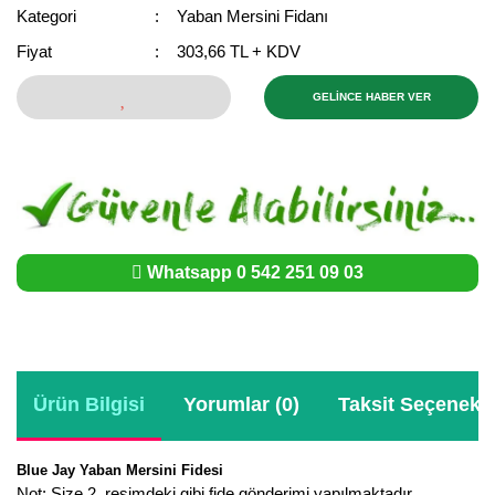
Girebolu Fidanı
Kategori
Yaban Mersini Fidanı
Goji Berry Fidanı
Fiyat
303,66 TL + KDV
Hünnap Fidanı
GELİNCE HABER VER
İncir Fidanı
Kapari Gebre Otu Fidanı
Kayısı Fidanı
Whatsapp 0 542 251 09 03
Keçiboynuzu Fidanı
Kestane Fidanı
Kiraz Fidanı
Ürün Bilgisi
Yorumlar (0)
Taksit Seçenekle
Kivi Fidanı
Blue Jay Yaban Mersini Fidesi
Kızılcık Fidanı
Not: Size 2. resimdeki gibi fide gönderimi yapılmaktadır.