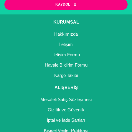
Ürün resmi kalitesiz, bozuk veya görüntülenemiyor.
KAYDOL
Ürün açıklamasında eksik bilgiler bulunuyor.
Ürün bilgilerinde hatalar bulunuyor.
KURUMSAL
Ürün fiyatı diğer sitelerden daha pahalı.
Hakkımızda
Bu ürüne benzer farklı alternatifler olmalı.
İletişim
İletişim Formu
Havale Bildirim Formu
Gönder
Kargo Takibi
ALIŞVERİŞ
Mesafeli Satış Sözleşmesi
Gizlilik ve Güvenlik
İptal ve İade Şartları
Kişisel Veriler Politikası