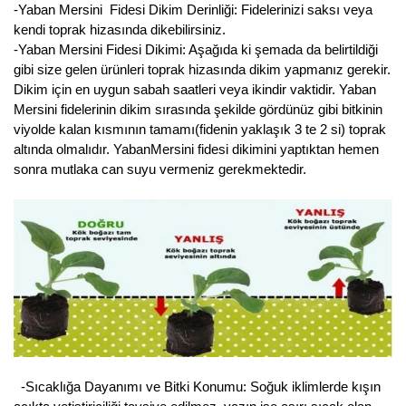
-Yaban Mersini Fidesi Dikim Derinliği: Fidelerinizi saksı veya
Kocayemiş Fidanı
kendi toprak hizasında dikebilirsiniz.
-Yaban Mersini Fidesi Dikimi: Aşağıda ki şemada da belirtildiği
Kuşburnu Fidanı
gibi size gelen ürünleri toprak hizasında dikim yapmanız gerekir.
Dikim için en uygun sabah saatleri veya ikindir vaktidir. Yaban
Liçi Fidanı
Mersini fidelerinin dikim sırasında şekilde gördünüz gibi bitkinin
viyolde kalan kısmının tamamı(fidenin yaklaşık 3 te 2 si) toprak
Longan Fidanı
altında olmalıdır. YabanMersini fidesi dikimini yaptıktan hemen
sonra mutlaka can suyu vermeniz gerekmektedir.
Malta Eriği Fidanı
Mango Fidanı
Melez Meyveler
Murt Fidanı
Muşmula Fidanı
Muz Fidanı
-Sıcaklığa Dayanımı ve Bitki Konumu: Soğuk iklimlerde kışın