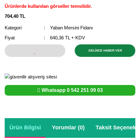
Ürünlerde kullanılan görseller temsilidir.
Bektaşi Üzümü Fidanı
Nostaljik Güller
Ters Lale Soğanı
704,40 TL
Böğürtlen Fidanı
Peyzaj Gülleri
Yılbaşı Gülü Çiçeği
Kategori
Yaban Mersini Fidanı
Ceviz Fidanı
Sarmaşık(Çardak) Gül Fidanları
Zambak Soğanı
Fiyat
640,36 TL + KDV
Dut Fidanı
GELİNCE HABER VER
Elma Fidanı
Erik Fidanı
Feijoa Fidanı
Whatsapp 0 542 251 09 03
Fidan Anaçları ve Aşı Kalemleri
Fındık Fidanı
Ürün Bilgisi
Yorumlar (0)
Taksit Seçenekle
Frenk Üzümü Fidanı