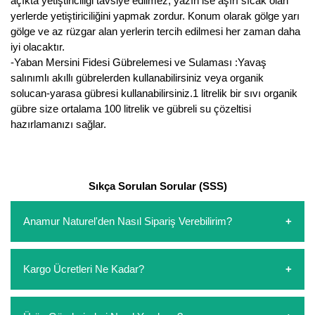
açıkta yetiştiriciliği tavsiye edilmez, yazın ise aşırı sıcak olan
Nadir Çeşit Meyveler
yerlerde yetiştiriciliğini yapmak zordur. Konum olarak gölge yarı
gölge ve az rüzgar alan yerlerin tercih edilmesi her zaman daha
Nar Fidanı
iyi olacaktır.
-Yaban Mersini Fidesi Gübrelemesi ve Sulaması :Yavaş
Narenciye Fidanları
salınımlı akıllı gübrelerden kullanabilirsiniz veya organik
solucan-yarasa gübresi kullanabilirsiniz.1 litrelik bir sıvı organik
Nektarin Fidanı
gübre size ortalama 100 litrelik ve gübreli su çözeltisi
hazırlamanızı sağlar.
Papaya Fidanı
Pepino Fidanı
Sıkça Sorulan Sorular (SSS)
Pitaya Fidanı
Şeftali Fidanı
Anamur Naturel'den Nasıl Sipariş Verebilirim?
Trabzon Hurması Fidanı
https://www.anamurnaturel.com 'dan kendiniz sepetinizi
Kargo Ücretleri Ne Kadar?
oluşturarak,
iletişim
numaralarımızdan bizi arayarak veya
Üzüm Fidanı
whatsapp hattımızdan bizlere isteklerinizi yazarak sipariş
verebilirsiniz. Sitemizden vereceğiniz siparişlerin
https://www.anamurnaturel.com 'da siz kargoyu dert
Vişne Fidanı