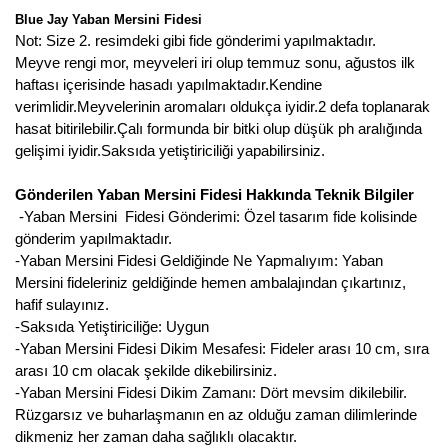
Girebolu Fidanı
Blue Jay Yaban Mersini Fidesi
Not: Size 2. resimdeki gibi fide gönderimi yapılmaktadır.
Goji Berry Fidanı
Meyve rengi mor, meyveleri iri olup temmuz sonu, ağustos ilk
haftası içerisinde hasadı yapılmaktadır.Kendine
Hünnap Fidanı
verimlidir.Meyvelerinin aromaları oldukça iyidir.2 defa toplanarak
hasat bitirilebilir.Çalı formunda bir bitki olup düşük ph aralığında
İncir Fidanı
gelişimi iyidir.Saksıda yetiştiriciliği yapabilirsiniz.
Kapari Gebre Otu Fidanı
Gönderilen Yaban Mersini Fidesi Hakkında Teknik Bilgiler
-Yaban Mersini Fidesi Gönderimi: Özel tasarım fide kolisinde
Kayısı Fidanı
gönderim yapılmaktadır.
Keçiboynuzu Fidanı
-Yaban Mersini Fidesi Geldiğinde Ne Yapmalıyım: Yaban
Mersini fideleriniz geldiğinde hemen ambalajından çıkartınız,
Kestane Fidanı
hafif sulayınız.
-Saksıda Yetiştiriciliğe: Uygun
Kiraz Fidanı
-Yaban Mersini Fidesi Dikim Mesafesi: Fideler arası 10 cm, sıra
arası 10 cm olacak şekilde dikebilirsiniz.
Kivi Fidanı
-Yaban Mersini Fidesi Dikim Zamanı: Dört mevsim dikilebilir.
Rüzgarsız ve buharlaşmanın en az olduğu zaman dilimlerinde
Kızılcık Fidanı
dikmeniz her zaman daha sağlıklı olacaktır.