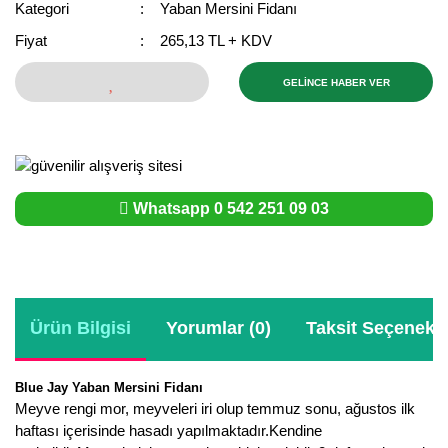
Kategori
Yaban Mersini Fidanı
Bektaşi Üzümü Fidanı
Nostaljik Güller
Ters Lale Soğanı
Fiyat
265,13 TL + KDV
Böğürtlen Fidanı
Peyzaj Gülleri
Yılbaşı Gülü Çiçeği
GELİNCE HABER VER
Ceviz Fidanı
Sarmaşık(Çardak) Gül Fidanları
Zambak Soğanı
Dut Fidanı
Elma Fidanı
Whatsapp 0 542 251 09 03
Erik Fidanı
Feijoa Fidanı
Fidan Anaçları ve Aşı Kalemleri
Ürün Bilgisi
Yorumlar (0)
Taksit Seçenekle
Fındık Fidanı
Blue Jay Yaban Mersini Fidanı
Frenk Üzümü Fidanı
Meyve rengi mor, meyveleri iri olup temmuz sonu, ağustos ilk
haftası içerisinde hasadı yapılmaktadır.Kendine