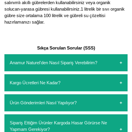
salınımlı akıllı gübrelerden kullanabilirsiniz veya organik
Nadir Çeşit Meyveler
solucan-yarasa gübresi kullanabilirsiniz.1 litrelik bir sıvı organik
Nar Fidanı
gübre size ortalama 100 litrelik ve gübreli su çözeltisi
hazırlamanızı sağlar.
Narenciye Fidanları
Nektarin Fidanı
Sıkça Sorulan Sorular (SSS)
Papaya Fidanı
Anamur Naturel'den Nasıl Sipariş Verebilirim?
Pepino Fidanı
https://www.anamurnaturel.com 'dan kendiniz sepetinizi
Pitaya Fidanı
Kargo Ücretleri Ne Kadar?
oluşturarak,
iletişim
numaralarımızdan bizi arayarak veya
whatsapp hattımızdan bizlere isteklerinizi yazarak sipariş
Şeftali Fidanı
verebilirsiniz. Sitemizden vereceğiniz siparişlerin
https://www.anamurnaturel.com 'da siz kargoyu dert
Ürün Gönderimleri Nasıl Yapılıyor?
ödemelerini sipariş verdikten sonra havale/eft veya sipariş
etmeyin diye 1500 lira ve üzerindeki siparişlerinizde
Trabzon Hurması Fidanı
aşamasında kredi kartı ile yapabilirsiniz. Kapıda ödeme
kargoyu biz karşılıyoruz. 1500 Lira altında kalan
yoktur.
Üzüm Fidanı
siparişlerinizde sepetinizdeki ürünleri hacimlerine göre bir
Sipariş verdiğiniz ürünler, özel tasarlanmış ambalajlar ile
Sipariş Ettiğim Ürünler Kargoda Hasar Görürse Ne
kargo ücreti ödeme aşamasında sepetinize eklenecektir.
paketlenip gönderim yapılmaktadır.
Yapmam Gerekiyor?
Vişne Fidanı