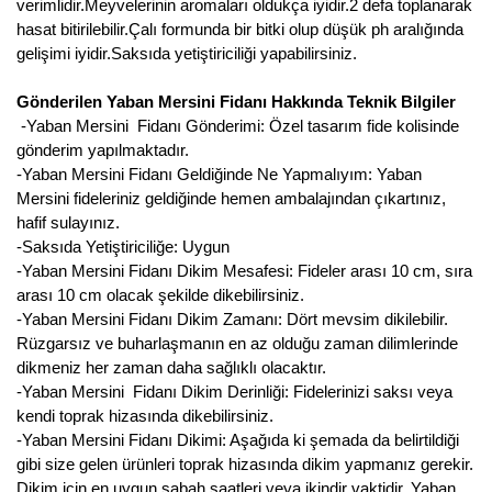
Girebolu Fidanı
verimlidir.Meyvelerinin aromaları oldukça iyidir.2 defa toplanarak
hasat bitirilebilir.Çalı formunda bir bitki olup düşük ph aralığında
Goji Berry Fidanı
gelişimi iyidir.Saksıda yetiştiriciliği yapabilirsiniz.
Hünnap Fidanı
Gönderilen Yaban Mersini Fidanı Hakkında Teknik Bilgiler
-Yaban Mersini Fidanı Gönderimi: Özel tasarım fide kolisinde
İncir Fidanı
gönderim yapılmaktadır.
-Yaban Mersini Fidanı Geldiğinde Ne Yapmalıyım: Yaban
Kapari Gebre Otu Fidanı
Mersini fideleriniz geldiğinde hemen ambalajından çıkartınız,
hafif sulayınız.
Kayısı Fidanı
-Saksıda Yetiştiriciliğe: Uygun
-Yaban Mersini Fidanı Dikim Mesafesi: Fideler arası 10 cm, sıra
Keçiboynuzu Fidanı
arası 10 cm olacak şekilde dikebilirsiniz.
-Yaban Mersini Fidanı Dikim Zamanı: Dört mevsim dikilebilir.
Kestane Fidanı
Rüzgarsız ve buharlaşmanın en az olduğu zaman dilimlerinde
dikmeniz her zaman daha sağlıklı olacaktır.
Kiraz Fidanı
-Yaban Mersini Fidanı Dikim Derinliği: Fidelerinizi saksı veya
kendi toprak hizasında dikebilirsiniz.
Kivi Fidanı
-Yaban Mersini Fidanı Dikimi: Aşağıda ki şemada da belirtildiği
gibi size gelen ürünleri toprak hizasında dikim yapmanız gerekir.
Kızılcık Fidanı
Dikim için en uygun sabah saatleri veya ikindir vaktidir. Yaban