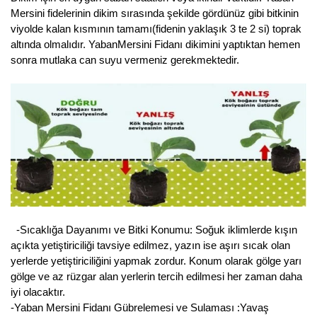
Mersini fidelerinin dikim sırasında şekilde gördünüz gibi bitkinin
Kocayemiş Fidanı
viyolde kalan kısmının tamamı(fidenin yaklaşık 3 te 2 si) toprak
altında olmalıdır. YabanMersini Fidanı dikimini yaptıktan hemen
Kuşburnu Fidanı
sonra mutlaka can suyu vermeniz gerekmektedir.
Liçi Fidanı
Longan Fidanı
Malta Eriği Fidanı
Mango Fidanı
Melez Meyveler
-Sıcaklığa Dayanımı ve Bitki Konumu: Soğuk iklimlerde kışın
Murt Fidanı
açıkta yetiştiriciliği tavsiye edilmez, yazın ise aşırı sıcak olan
yerlerde yetiştiriciliğini yapmak zordur. Konum olarak gölge yarı
Muşmula Fidanı
gölge ve az rüzgar alan yerlerin tercih edilmesi her zaman daha
iyi olacaktır.
Muz Fidanı
-Yaban Mersini Fidanı Gübrelemesi ve Sulaması :Yavaş