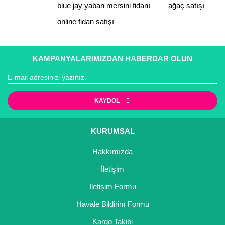
blue jay yaban mersini fidanı
ağaç satışı
Bu ürüne benzer farklı alternatifler olmalı.
online fidan satışı
KAMPANYALARIMIZDAN HABERDAR OLUN
Gönder
KAYDOL
KURUMSAL
Hakkımızda
İletişim
İletişim Formu
Havale Bildirim Formu
Kargo Takibi