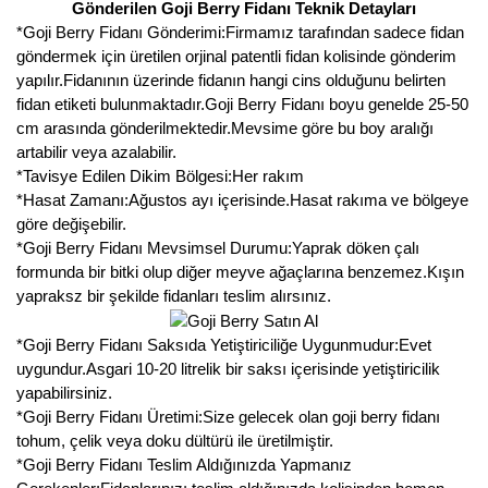
Gönderilen Goji Berry Fidanı Teknik Detayları
*Goji Berry Fidanı Gönderimi:Firmamız tarafından sadece fidan
göndermek için üretilen orjinal patentli fidan kolisinde gönderim
yapılır.Fidanının üzerinde fidanın hangi cins olduğunu belirten
fidan etiketi bulunmaktadır.Goji Berry Fidanı boyu genelde 25-50
cm arasında gönderilmektedir.Mevsime göre bu boy aralığı
artabilir veya azalabilir.
*Tavisye Edilen Dikim Bölgesi:Her rakım
*Hasat Zamanı:Ağustos ayı içerisinde.Hasat rakıma ve bölgeye
göre değişebilir.
*Goji Berry Fidanı Mevsimsel Durumu:Yaprak döken çalı
formunda bir bitki olup diğer meyve ağaçlarına benzemez.Kışın
yapraksz bir şekilde fidanları teslim alırsınız.
*Goji Berry Fidanı Saksıda Yetiştiriciliğe Uygunmudur:Evet
uygundur.Asgari 10-20 litrelik bir saksı içerisinde yetiştiricilik
yapabilirsiniz.
*Goji Berry Fidanı Üretimi:Size gelecek olan goji berry fidanı
tohum, çelik veya doku dültürü ile üretilmiştir.
*Goji Berry Fidanı Teslim Aldığınızda Yapmanız