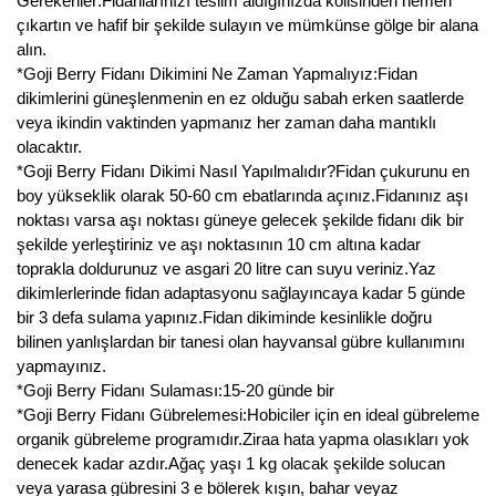
Gerekenler:Fidanlarınızı teslim aldığınızda kolisinden hemen
çıkartın ve hafif bir şekilde sulayın ve mümkünse gölge bir alana
alın.
*Goji Berry Fidanı Dikimini Ne Zaman Yapmalıyız:Fidan
dikimlerini güneşlenmenin en ez olduğu sabah erken saatlerde
veya ikindin vaktinden yapmanız her zaman daha mantıklı
olacaktır.
*Goji Berry Fidanı Dikimi Nasıl Yapılmalıdır?Fidan çukurunu en
boy yükseklik olarak 50-60 cm ebatlarında açınız.Fidanınız aşı
noktası varsa aşı noktası güneye gelecek şekilde fidanı dik bir
şekilde yerleştiriniz ve aşı noktasının 10 cm altına kadar
toprakla doldurunuz ve asgari 20 litre can suyu veriniz.Yaz
dikimlerlerinde fidan adaptasyonu sağlayıncaya kadar 5 günde
bir 3 defa sulama yapınız.Fidan dikiminde kesinlikle doğru
bilinen yanlışlardan bir tanesi olan hayvansal gübre kullanımını
yapmayınız.
*Goji Berry Fidanı Sulaması:15-20 günde bir
*Goji Berry Fidanı Gübrelemesi:Hobiciler için en ideal gübreleme
organik gübreleme programıdır.Ziraa hata yapma olasıkları yok
denecek kadar azdır.Ağaç yaşı 1 kg olacak şekilde solucan
veya yarasa gübresini 3 e bölerek kışın, bahar veyaz