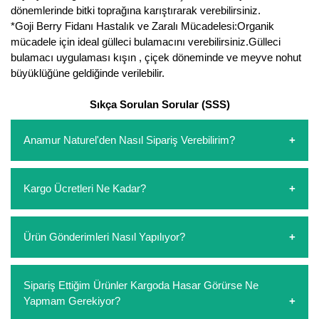
dönemlerinde bitki toprağına karıştırarak verebilirsiniz.
*Goji Berry Fidanı Hastalık ve Zaralı Mücadelesi:Organik
mücadele için ideal gülleci bulamacını verebilirsiniz.Gülleci
bulamacı uygulaması kışın , çiçek döneminde ve meyve nohut
büyüklüğüne geldiğinde verilebilir.
Sıkça Sorulan Sorular (SSS)
Anamur Naturel'den Nasıl Sipariş Verebilirim?
https://www.anamurnaturel.com 'dan kendiniz sepetinizi
Kargo Ücretleri Ne Kadar?
oluşturarak,
iletişim
numaralarımızdan bizi arayarak veya
whatsapp hattımızdan bizlere isteklerinizi yazarak sipariş
verebilirsiniz. Sitemizden vereceğiniz siparişlerin
https://www.anamurnaturel.com 'da siz kargoyu dert
Ürün Gönderimleri Nasıl Yapılıyor?
ödemelerini sipariş verdikten sonra havale/eft veya sipariş
etmeyin diye 1500 lira ve üzerindeki siparişlerinizde
aşamasında kredi kartı ile yapabilirsiniz. Kapıda ödeme
kargoyu biz karşılıyoruz. 1500 Lira altında kalan
yoktur.
siparişlerinizde sepetinizdeki ürünleri hacimlerine göre bir
Sipariş verdiğiniz ürünler, özel tasarlanmış ambalajlar ile
Sipariş Ettiğim Ürünler Kargoda Hasar Görürse Ne
kargo ücreti ödeme aşamasında sepetinize eklenecektir.
paketlenip gönderim yapılmaktadır.
Yapmam Gerekiyor?