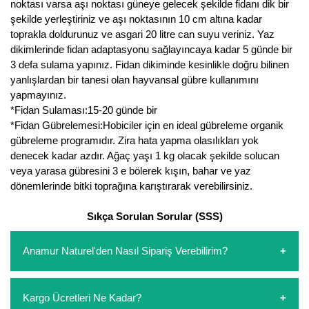
noktası varsa aşı noktası güneye gelecek şekilde fidanı dik bir
Nadir Çeşit Meyveler
şekilde yerleştiriniz ve aşı noktasının 10 cm altına kadar
toprakla doldurunuz ve asgari 20 litre can suyu veriniz. Yaz
Nar Fidanı
dikimlerinde fidan adaptasyonu sağlayıncaya kadar 5 günde bir
3 defa sulama yapınız. Fidan dikiminde kesinlikle doğru bilinen
Narenciye Fidanları
yanlışlardan bir tanesi olan hayvansal gübre kullanımını
yapmayınız.
Nektarin Fidanı
*Fidan Sulaması:15-20 günde bir
Papaya Fidanı
*Fidan Gübrelemesi:Hobiciler için en ideal gübreleme organik
gübreleme programıdır. Zira hata yapma olasılıkları yok
Pepino Fidanı
denecek kadar azdır. Ağaç yaşı 1 kg olacak şekilde solucan
veya yarasa gübresini 3 e bölerek kışın, bahar ve yaz
Pitaya Fidanı
dönemlerinde bitki toprağına karıştırarak verebilirsiniz.
Şeftali Fidanı
Sıkça Sorulan Sorular (SSS)
Trabzon Hurması Fidanı
Anamur Naturel'den Nasıl Sipariş Verebilirim?
Üzüm Fidanı
https://www.anamurnaturel.com 'dan kendiniz sepetinizi
Kargo Ücretleri Ne Kadar?
oluşturarak,
iletişim
numaralarımızdan bizi arayarak veya
Vişne Fidanı