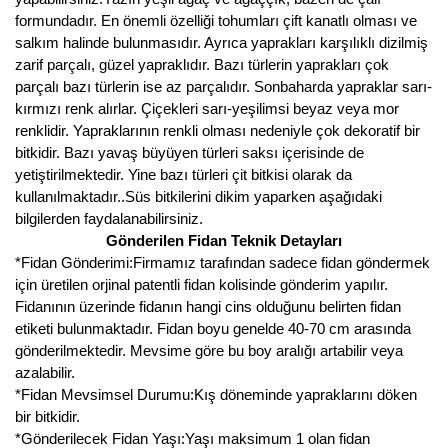
Girebolu Fidanı
formundadır. En önemli özelliği tohumları çift kanatlı olması ve
salkım halinde bulunmasıdır. Ayrıca yaprakları karşılıklı dizilmiş
Goji Berry Fidanı
zarif parçalı, güzel yapraklıdır. Bazı türlerin yaprakları çok
parçalı bazı türlerin ise az parçalıdır. Sonbaharda yapraklar sarı-
Hünnap Fidanı
kırmızı renk alırlar. Çiçekleri sarı-yeşilimsi beyaz veya mor
renklidir. Yapraklarının renkli olması nedeniyle çok dekoratif bir
İncir Fidanı
bitkidir. Bazı yavaş büyüyen türleri saksı içerisinde de
Kapari Gebre Otu Fidanı
yetiştirilmektedir. Yine bazı türleri çit bitkisi olarak da
kullanılmaktadır..Süs bitkilerini dikim yaparken aşağıdaki
Kayısı Fidanı
bilgilerden faydalanabilirsiniz.
Gönderilen Fidan Teknik Detayları
Keçiboynuzu Fidanı
*Fidan Gönderimi:Firmamız tarafından sadece fidan göndermek
için üretilen orjinal patentli fidan kolisinde gönderim yapılır.
Kestane Fidanı
Fidanının üzerinde fidanın hangi cins olduğunu belirten fidan
etiketi bulunmaktadır. Fidan boyu genelde 40-70 cm arasında
Kiraz Fidanı
gönderilmektedir. Mevsime göre bu boy aralığı artabilir veya
azalabilir.
Kivi Fidanı
*Fidan Mevsimsel Durumu:Kış döneminde yapraklarını döken
bir bitkidir.
Kızılcık Fidanı
*Gönderilecek Fidan Yaşı:Yaşı maksimum 1 olan fidan