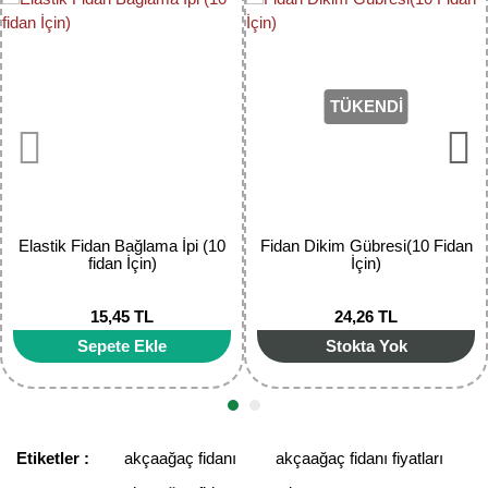
Yorum Yaz
Ürün resmi kalitesiz, bozuk veya görüntülenemiyor.
Ürün açıklamasında eksik bilgiler bulunuyor.
TÜKENDİ
Ürün bilgilerinde hatalar bulunuyor.
Ürün fiyatı diğer sitelerden daha pahalı.
Bu ürüne benzer farklı alternatifler olmalı.
Elastik Fidan Bağlama İpi (10
Fidan Dikim Gübresi(10 Fidan
fidan İçin)
İçin)
15,45 TL
24,26 TL
Gönder
Sepete Ekle
Stokta Yok
Etiketler :
akçaağaç fidanı
akçaağaç fidanı fiyatları