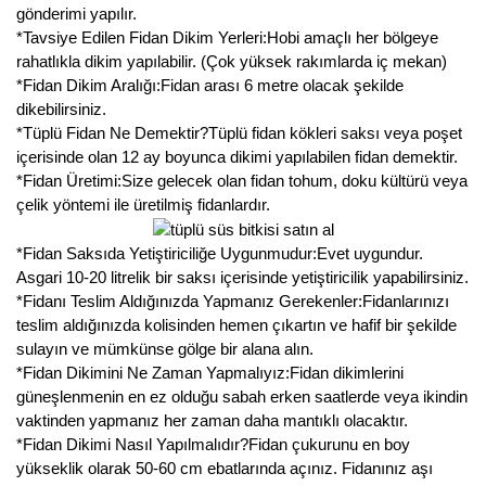
gönderimi yapılır.
Kocayemiş Fidanı
*Tavsiye Edilen Fidan Dikim Yerleri:Hobi amaçlı her bölgeye
rahatlıkla dikim yapılabilir. (Çok yüksek rakımlarda iç mekan)
Kuşburnu Fidanı
*Fidan Dikim Aralığı:Fidan arası 6 metre olacak şekilde
dikebilirsiniz.
Liçi Fidanı
*Tüplü Fidan Ne Demektir?Tüplü fidan kökleri saksı veya poşet
içerisinde olan 12 ay boyunca dikimi yapılabilen fidan demektir.
Longan Fidanı
*Fidan Üretimi:Size gelecek olan fidan tohum, doku kültürü veya
çelik yöntemi ile üretilmiş fidanlardır.
Malta Eriği Fidanı
*Fidan Saksıda Yetiştiriciliğe Uygunmudur:Evet uygundur.
Mango Fidanı
Asgari 10-20 litrelik bir saksı içerisinde yetiştiricilik yapabilirsiniz.
*Fidanı Teslim Aldığınızda Yapmanız Gerekenler:Fidanlarınızı
Melez Meyveler
teslim aldığınızda kolisinden hemen çıkartın ve hafif bir şekilde
sulayın ve mümkünse gölge bir alana alın.
Murt Fidanı
*Fidan Dikimini Ne Zaman Yapmalıyız:Fidan dikimlerini
güneşlenmenin en ez olduğu sabah erken saatlerde veya ikindin
Muşmula Fidanı
vaktinden yapmanız her zaman daha mantıklı olacaktır.
*Fidan Dikimi Nasıl Yapılmalıdır?Fidan çukurunu en boy
Muz Fidanı
yükseklik olarak 50-60 cm ebatlarında açınız. Fidanınız aşı