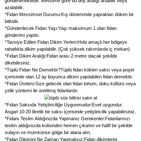
gönderilmektedir. Mevsime göre bu boy aralığı artabilir veya
azalabilir.
*Fidan Mevsimsel Durumu:Kış döneminde yaprakları döken bir
bitkidir.
*Gönderilecek Fidan Yaşı:Yaşı maksimum 1 olan fidan
gönderimi yapılır.
*Tavsiye Edilen Fidan Dikim Yerleri:Hobi amaçlı her bölgeye
rahatlıkla dikim yapılabilir. (Çok yüksek rakımlarda iç mekan)
*Fidan Dikim Aralığı:Fidan arası 2 metre olacak şekilde
dikebilirsiniz.
*Tüplü Fidan Ne Demektir?Tüplü fidan kökleri saksı veya poşet
içerisinde olan 12 ay boyunca dikimi yapılabilen fidan demektir.
*Fidan Üretimi:Size gelecek olan fidan tohum, doku kültürü veya
çelik yöntemi ile üretilmiş fidanlardır.
*Fidan Saksıda Yetiştiriciliğe Uygunmudur:Evet uygundur.
Asgari 10-20 litrelik bir saksı içerisinde yetiştiricilik yapabilirsiniz.
*Fidanı Teslim Aldığınızda Yapmanız Gerekenler:Fidanlarınızı
teslim aldığınızda kolisinden hemen çıkartın ve hafif bir şekilde
sulayın ve mümkünse gölge bir alana alın.
*Fidan Dikimini Ne Zaman Yapmalıyız:Fidan dikimlerini