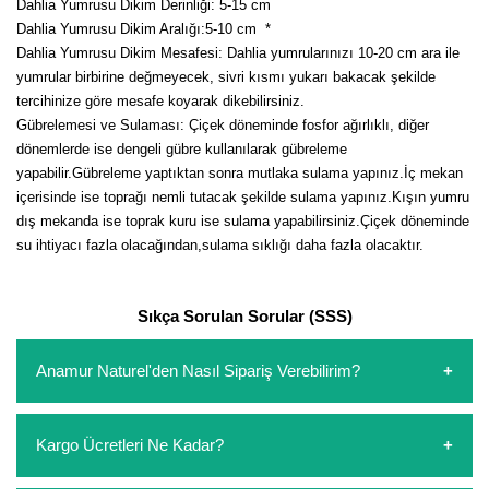
Dahlia Yumrusu Dikim Derinliği: 5-15 cm
Dahlia Yumrusu Dikim Aralığı:5-10 cm
*
Dahlia Yumrusu Dikim Mesafesi: Dahlia yumrularınızı 10-20 cm ara ile
yumrular birbirine değmeyecek, sivri kısmı yukarı bakacak şekilde
tercihinize göre mesafe koyarak dikebilirsiniz.
Gübrelemesi ve Sulaması: Çiçek döneminde fosfor ağırlıklı, diğer
dönemlerde ise dengeli gübre kullanılarak gübreleme
yapabilir.Gübreleme yaptıktan sonra mutlaka sulama yapınız.İç mekan
içerisinde ise toprağı nemli tutacak şekilde sulama yapınız.Kışın yumru
dış mekanda ise toprak kuru ise sulama yapabilirsiniz.Çiçek döneminde
su ihtiyacı fazla olacağından,sulama sıklığı daha fazla olacaktır.
Sıkça Sorulan Sorular (SSS)
Anamur Naturel'den Nasıl Sipariş Verebilirim?
https://www.anamurnaturel.com 'dan kendiniz sepetinizi
Kargo Ücretleri Ne Kadar?
oluşturarak,
iletişim
numaralarımızdan bizi arayarak veya
whatsapp hattımızdan bizlere isteklerinizi yazarak sipariş