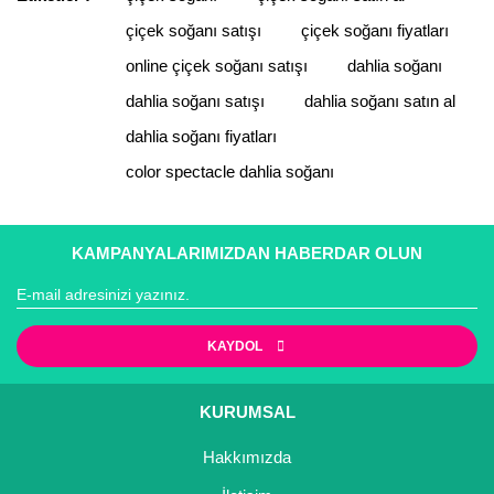
Yorum Yaz
çiçek soğanı satışı
çiçek soğanı fiyatları
Ürün resmi kalitesiz, bozuk veya görüntülenemiyor.
Ürün açıklamasında eksik bilgiler bulunuyor.
online çiçek soğanı satışı
dahlia soğanı
Ürün bilgilerinde hatalar bulunuyor.
dahlia soğanı satışı
dahlia soğanı satın al
Ürün fiyatı diğer sitelerden daha pahalı.
dahlia soğanı fiyatları
Bu ürüne benzer farklı alternatifler olmalı.
color spectacle dahlia soğanı
KAMPANYALARIMIZDAN HABERDAR OLUN
Gönder
KAYDOL
KURUMSAL
Hakkımızda