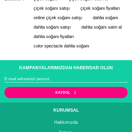
Yorum Yaz
çiçek soğanı satışı
çiçek soğanı fiyatları
Ürün resmi kalitesiz, bozuk veya görüntülenemiyor.
Ürün açıklamasında eksik bilgiler bulunuyor.
online çiçek soğanı satışı
dahlia soğanı
Ürün bilgilerinde hatalar bulunuyor.
dahlia soğanı satışı
dahlia soğanı satın al
Ürün fiyatı diğer sitelerden daha pahalı.
dahlia soğanı fiyatları
Bu ürüne benzer farklı alternatifler olmalı.
color spectacle dahlia soğanı
KAMPANYALARIMIZDAN HABERDAR OLUN
Gönder
KAYDOL
KURUMSAL
Hakkımızda