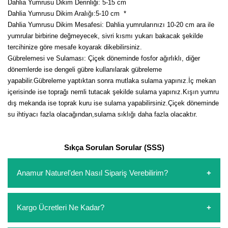
Dahlia Yumrusu Dikim Derinliği: 5-15 cm
Dahlia Yumrusu Dikim Aralığı:5-10 cm
*
Dahlia Yumrusu Dikim Mesafesi: Dahlia yumrularınızı 10-20 cm ara ile
yumrular birbirine değmeyecek, sivri kısmı yukarı bakacak şekilde
tercihinize göre mesafe koyarak dikebilirsiniz.
Gübrelemesi ve Sulaması: Çiçek döneminde fosfor ağırlıklı, diğer
dönemlerde ise dengeli gübre kullanılarak gübreleme
yapabilir.Gübreleme yaptıktan sonra mutlaka sulama yapınız.İç mekan
içerisinde ise toprağı nemli tutacak şekilde sulama yapınız.Kışın yumru
dış mekanda ise toprak kuru ise sulama yapabilirsiniz.Çiçek döneminde
su ihtiyacı fazla olacağından,sulama sıklığı daha fazla olacaktır.
Sıkça Sorulan Sorular (SSS)
Anamur Naturel'den Nasıl Sipariş Verebilirim?
https://www.anamurnaturel.com 'dan kendiniz sepetinizi
Kargo Ücretleri Ne Kadar?
oluşturarak,
iletişim
numaralarımızdan bizi arayarak veya
whatsapp hattımızdan bizlere isteklerinizi yazarak sipariş