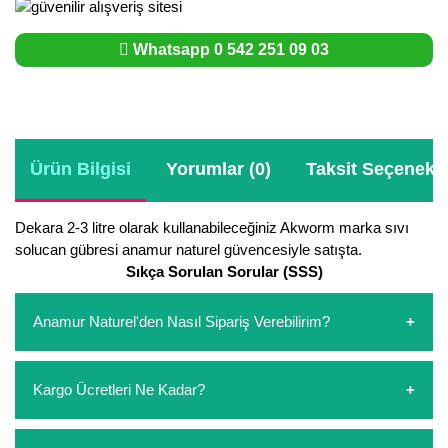
Whatsapp 0 542 251 09 03
Ürün Bilgisi
Yorumlar (0)
Taksit Seçenekle
Dekara 2-3 litre olarak kullanabileceğiniz Akworm marka sıvı
solucan gübresi anamur naturel güvencesiyle satışta.
Sıkça Sorulan Sorular (SSS)
Anamur Naturel'den Nasıl Sipariş Verebilirim?
https://www.anamurnaturel.com 'dan kendiniz sepetinizi
Kargo Ücretleri Ne Kadar?
oluşturarak,
iletişim
numaralarımızdan bizi arayarak veya
whatsapp hattımızdan bizlere isteklerinizi yazarak sipariş
verebilirsiniz. Sitemizden vereceğiniz siparişlerin
https://www.anamurnaturel.com 'da siz kargoyu dert