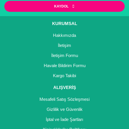
Ürün resmi kalitesiz, bozuk veya görüntülenemiyor.
KAYDOL
Ürün açıklamasında eksik bilgiler bulunuyor.
Ürün bilgilerinde hatalar bulunuyor.
KURUMSAL
Ürün fiyatı diğer sitelerden daha pahalı.
Hakkımızda
Bu ürüne benzer farklı alternatifler olmalı.
İletişim
İletişim Formu
Havale Bildirim Formu
Gönder
Kargo Takibi
ALIŞVERİŞ
Mesafeli Satış Sözleşmesi
Gizlilik ve Güvenlik
İptal ve İade Şartları