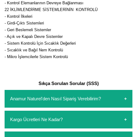
- Kontrol Elemanlarının Devreye Bağlanması
22 İKLİMLENDİRME SİSTEMLERİNİN KONTROLÜ
- Kontrol İlkeleri
- Girdi-Çıktı Sistemleri
- Geri Beslemeli Sistemler
- Açık ve Kapalı Devre Sistemler
- Sistem Kontrolü İçin Sıcaklık Değerleri
- Sıcaklık ve Bağıl Nem Kontrolü
- Mikro İşlemcilerle Sistem Kontrolü
Sıkça Sorulan Sorular (SSS)
Anamur Naturel'den Nasıl Sipariş Verebilirim?
https://www.anamurnaturel.com 'dan kendiniz sepetinizi
Kargo Ücretleri Ne Kadar?
oluşturarak,
iletişim
numaralarımızdan bizi arayarak veya
whatsapp hattımızdan bizlere isteklerinizi yazarak sipariş
verebilirsiniz. Sitemizden vereceğiniz siparişlerin
https://www.anamurnaturel.com 'da siz kargoyu dert