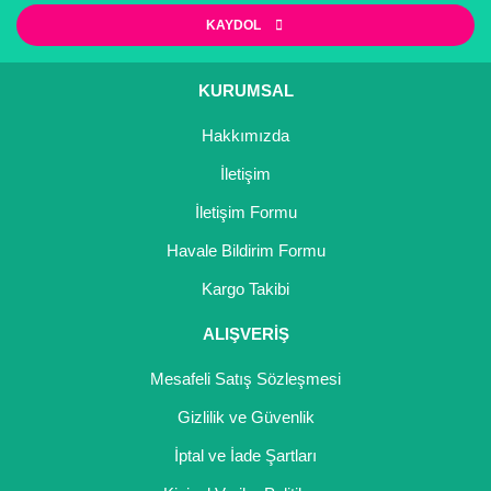
Ürün resmi kalitesiz, bozuk veya görüntülenemiyor.
KAYDOL
Ürün açıklamasında eksik bilgiler bulunuyor.
Ürün bilgilerinde hatalar bulunuyor.
KURUMSAL
Ürün fiyatı diğer sitelerden daha pahalı.
Hakkımızda
Bu ürüne benzer farklı alternatifler olmalı.
İletişim
İletişim Formu
Havale Bildirim Formu
Gönder
Kargo Takibi
ALIŞVERİŞ
Mesafeli Satış Sözleşmesi
Gizlilik ve Güvenlik
İptal ve İade Şartları