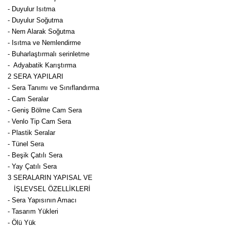
- Duyulur Isıtma
Kocayemiş Fidanı
- Duyulur Soğutma
- Nem Alarak Soğutma
Kuşburnu Fidanı
- Isıtma ve Nemlendirme
- Buharlaştırmalı serinletme
Liçi Fidanı
- Adyabatik Karıştırma
2 SERA YAPILARI
Longan Fidanı
- Sera Tanımı ve Sınıflandırma
- Cam Seralar
Malta Eriği Fidanı
- Geniş Bölme Cam Sera
- Venlo Tip Cam Sera
Mango Fidanı
- Plastik Seralar
- Tünel Sera
Melez Meyveler
- Beşik Çatılı Sera
- Yay Çatılı Sera
Murt Fidanı
3 SERALARIN YAPISAL VE
İŞLEVSEL ÖZELLİKLERİ
Muşmula Fidanı
- Sera Yapısının Amacı
Muz Fidanı
- Tasarım Yükleri
- Ölü Yük