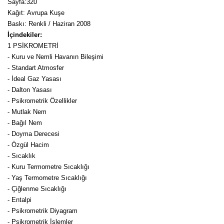
Girebolu Fidanı
Sayfa
:320
Kağıt
:
Avrupa Kuşe
Goji Berry Fidanı
Baskı
:
Renkli / Haziran 2008
İçindekiler:
Hünnap Fidanı
1 PSİKROMETRİ
- Kuru ve Nemli Havanın Bileşimi
İncir Fidanı
- Standart Atmosfer
- İdeal Gaz Yasası
Kapari Gebre Otu Fidanı
- Dalton Yasası
- Psikrometrik Özellikler
Kayısı Fidanı
- Mutlak Nem
- Bağıl Nem
Keçiboynuzu Fidanı
- Doyma Derecesi
- Özgül Hacim
Kestane Fidanı
- Sıcaklık
- Kuru Termometre Sıcaklığı
Kiraz Fidanı
- Yaş Termometre Sıcaklığı
- Çiğlenme Sıcaklığı
Kivi Fidanı
- Entalpi
- Psikrometrik Diyagram
Kızılcık Fidanı
- Psikrometrik İşlemler