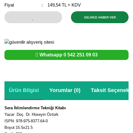
Fiyat
149,54 TL + KDV
Bektaşi Üzümü Fidanı
Nostaljik Güller
Ters Lale Soğanı
GELİNCE HABER VER
Böğürtlen Fidanı
Peyzaj Gülleri
Yılbaşı Gülü Çiçeği
Ceviz Fidanı
Sarmaşık(Çardak) Gül Fidanları
Zambak Soğanı
Dut Fidanı
Whatsapp 0 542 251 09 03
Elma Fidanı
Erik Fidanı
Feijoa Fidanı
Ürün Bilgisi
Yorumlar (0)
Taksit Seçenekle
Fidan Anaçları ve Aşı Kalemleri
Fındık Fidanı
Sera İklimlendirme Tekniği Kitabı
Yazar
:
Doç. Dr. Hüseyin Öztürk
Frenk Üzümü Fidanı
ISPN
: 978-975-8377-64-0
Boyut
:
15.5x21.5