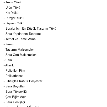
Nadir Çeşit Meyveler
- Tesis Yükü
- Ürün Yükü
Nar Fidanı
- Kar Yükü
- Rüzgar Yükü
Narenciye Fidanları
- Deprem Yükü
- Seralar İçin En Düşük Tasarım Yükü
Nektarin Fidanı
- Sera Yapılarının Tasarımı
- Temel ve Temel Atma
Papaya Fidanı
- Zemin
- Tasarım Malzemeleri
Pepino Fidanı
- Sera Örtü Malzemeleri
- Cam
Pitaya Fidanı
- Akrilik
- Polietilen Film
Şeftali Fidanı
- Polikarbonat
- Fiberglas Katkılı Polyester
Trabzon Hurması Fidanı
- Sera Boyutları
- Sera Yüksekliği
Üzüm Fidanı
- Çatı Eğim Açısı
- Sera Genişliği
Vişne Fidanı