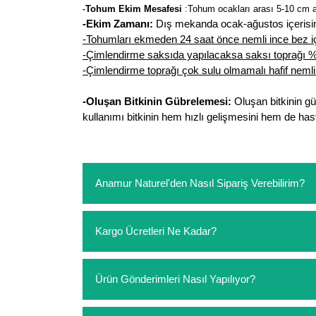
Tohum Ekim Mesafesi
:
Tohum ocakları arası 5-10 cm ar
-
-Ekim Zamanı:
Dış mekanda ocak-ağustos içerisin
-Tohumları ekmeden 24 saat önce nemli ince bez iç
-Çimlendirme saksıda yapılacaksa saksı toprağı % 3
-Çimlendirme toprağı çok sulu olmamalı hafif nemli 
-Oluşan Bitkinin Gübrelemesi:
Oluşan bitkinin g
kullanımı bitkinin hem hızlı gelişmesini hem de hast
Anamur Naturel'den Nasıl Sipariş Verebilirim?
https://www.anamurnaturel.com 'dan kendiniz sep
Kargo Ücretleri Ne Kadar?
sipariş verebilirsiniz. Sitemizden vereceğiniz sip
ödeme yoktur.
https://www.anamurnaturel.com 'da siz kargoyu de
Ürün Gönderimleri Nasıl Yapılıyor?
siparişlerinizde sepetinizdeki ürünleri hacimler
Sipariş verdiğiniz ürünler, özel tasarlanmış amba