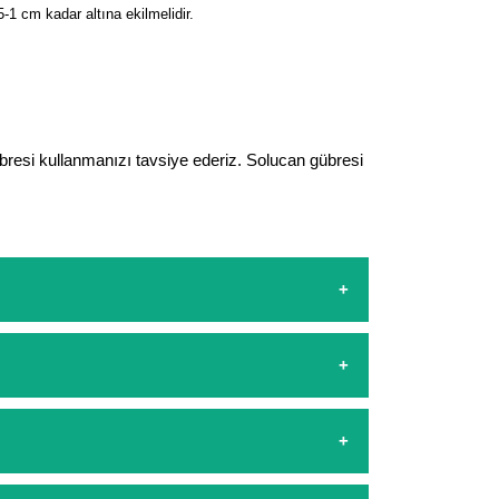
-1 cm kadar altına ekilmelidir.
bresi kullanmanızı tavsiye ederiz. Solucan gübresi
sapp hattımızdan bizlere isteklerinizi yazarak
şamasında kredi kartı ile yapabilirsiniz. Kapıda
arşılıyoruz. 1500 Lira altında kalan