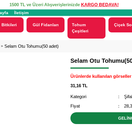
1500 TL ve Üzeri Alışverişlerinizde
KARGO BEDAVA!
ayfa
İletişim
 Bitkileri
Gül Fidanları
Tohum
Çiçek So
Çeşitleri
Selam Otu Tohumu(50 adet)
Selam Otu Tohumu(50
Ürünlerde kullanılan görseller 
31,16 TL
Kategori
Şifa
Fiyat
28,
GELİN