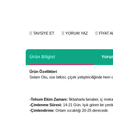
TAVSİYE ET
YORUM YAZ
FİYAT 
Ürün Bilgisi
Yorum
Ürün Özellikleri
Selam Otu, süs bitkisi, çiçek yetiştiriciliğinde hem 
-Tohum Ekim Zamanı:
İlkbaharla beraber, iç meka
-Çimlenme Süresi:
14-21 Gün. Işık gören bir yerd
-Çimlendirme:
Ortam sıcaklığı 20-25 derecedir.