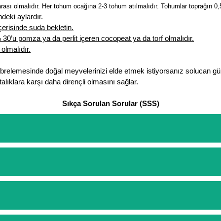
ası olmalıdır. Her tohum ocağına 2-3 tohum atılmalıdır. Tohumlar toprağın 0,5
deki aylardır.
erisinde suda bekletin.
0’u pomza ya da perlit içeren cocopeat ya da torf olmalıdır.
olmalıdır.
übrelemesinde doğal meyvelerinizi elde etmek istiyorsanız solucan gü
alıklara karşı daha dirençli olmasını sağlar.
Sıkça Sorulan Sorular (SSS)
etinizi oluşturarak,
iletişim
numaralarımızdan bizi arayarak veya what
arişlerin ödemelerini sipariş verdikten sonra havale/eft veya sipariş a
rt etmeyin diye 1500 lira ve üzerindeki siparişlerinizde kargoyu biz k
ine göre bir kargo ücreti ödeme aşamasında sepetinize eklenecektir.
lajlar ile paketlenip gönderim yapılmaktadır.