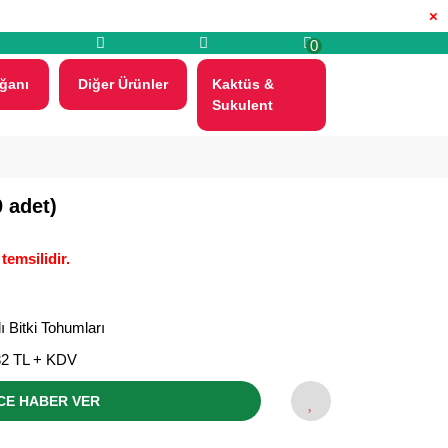
×
0
ğanı
Diğer Ürünler
Kaktüs &
Sukulent
 adet)
temsilidir.
lı Bitki Tohumları
32 TL + KDV
CE HABER VER