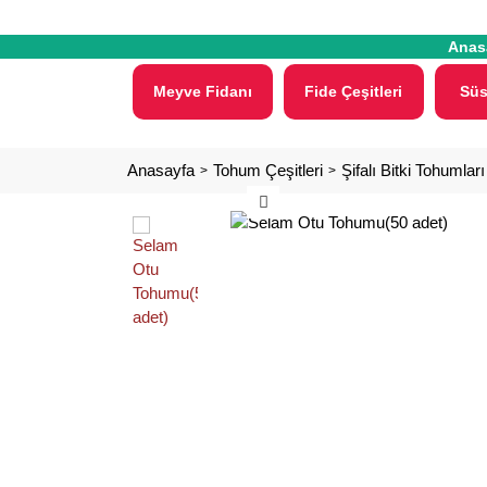
Anas
Meyve Fidanı
Fide Çeşitleri
Süs
Anasayfa
Tohum Çeşitleri
Şifalı Bitki Tohumları