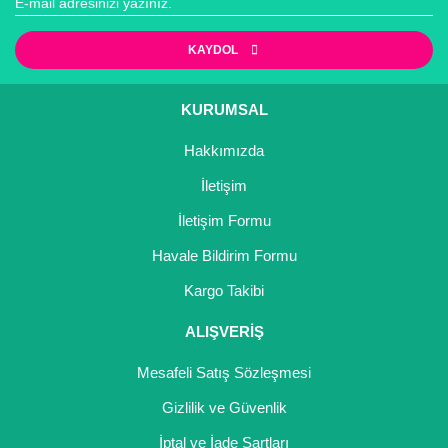
Yorum Yaz
Ürün resmi kalitesiz, bozuk veya görüntülenemiyor.
KAYDOL
Ürün açıklamasında eksik bilgiler bulunuyor.
Ürün bilgilerinde hatalar bulunuyor.
KURUMSAL
Ürün fiyatı diğer sitelerden daha pahalı.
Hakkımızda
Bu ürüne benzer farklı alternatifler olmalı.
İletişim
İletişim Formu
Havale Bildirim Formu
Gönder
Kargo Takibi
ALIŞVERİŞ
Mesafeli Satış Sözleşmesi
Gizlilik ve Güvenlik
İptal ve İade Şartları