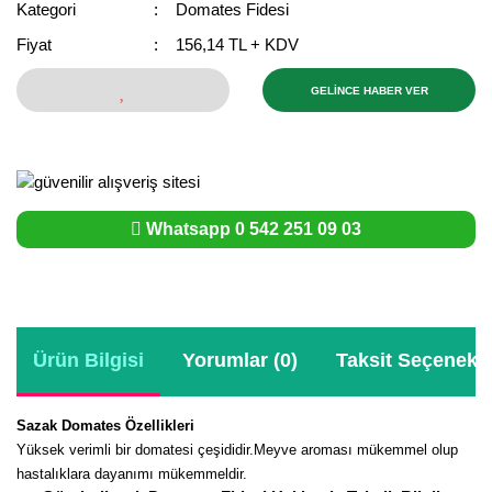
Kategori
Domates Fidesi
Bektaşi Üzümü Fidanı
Nostaljik Güller
Ters Lale Soğanı
Fiyat
156,14 TL + KDV
Böğürtlen Fidanı
Peyzaj Gülleri
Yılbaşı Gülü Çiçeği
GELİNCE HABER VER
Ceviz Fidanı
Sarmaşık(Çardak) Gül Fidanları
Zambak Soğanı
Dut Fidanı
Elma Fidanı
Whatsapp 0 542 251 09 03
Erik Fidanı
Feijoa Fidanı
Fidan Anaçları ve Aşı Kalemleri
Ürün Bilgisi
Yorumlar (0)
Taksit Seçenekle
Fındık Fidanı
Sazak Domates Özellikleri
Frenk Üzümü Fidanı
Yüksek verimli bir domatesi çeşididir.Meyve aroması mükemmel olup
hastalıklara dayanımı mükemmeldir.