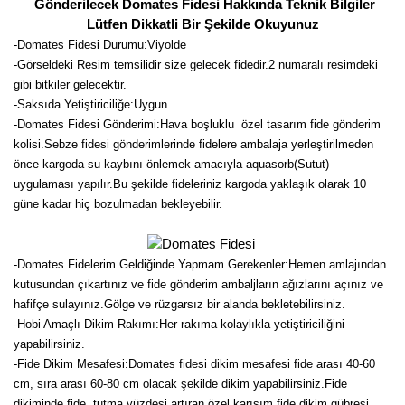
Girebolu Fidanı
Gönderilecek Domates Fidesi Hakkında Teknik Bilgiler
Lütfen Dikkatli Bir Şekilde Okuyunuz
Goji Berry Fidanı
-Domates Fidesi Durumu:Viyolde
-Görseldeki Resim temsilidir size gelecek fidedir.2 numaralı resimdeki
Hünnap Fidanı
gibi bitkiler gelecektir.
-Saksıda Yetiştiriciliğe:Uygun
İncir Fidanı
-Domates Fidesi Gönderimi:Hava boşluklu özel tasarım fide gönderim
kolisi.Sebze fidesi gönderimlerinde fidelere ambalaja yerleştirilmeden
Kapari Gebre Otu Fidanı
önce kargoda su kaybını önlemek amacıyla aquasorb(Sutut)
uygulaması yapılır.Bu şekilde fideleriniz kargoda yaklaşık olarak 10
Kayısı Fidanı
güne kadar hiç bozulmadan bekleyebilir.
Keçiboynuzu Fidanı
-Domates Fidelerim Geldiğinde Yapmam Gerekenler:Hemen amlajından
Kestane Fidanı
kutusundan çıkartınız ve fide gönderim ambaljların ağızlarını açınız ve
hafifçe sulayınız.Gölge ve rüzgarsız bir alanda bekletebilirsiniz.
Kiraz Fidanı
-Hobi Amaçlı Dikim Rakımı:Her rakıma kolaylıkla yetiştiriciliğini
yapabilirsiniz.
Kivi Fidanı
-Fide Dikim Mesafesi:Domates fidesi dikim mesafesi fide arası 40-60
cm, sıra arası 60-80 cm olacak şekilde dikim yapabilirsiniz.Fide
Kızılcık Fidanı
dikiminde fide tutma yüzdesi artıran özel karışım fide dikim gübresi