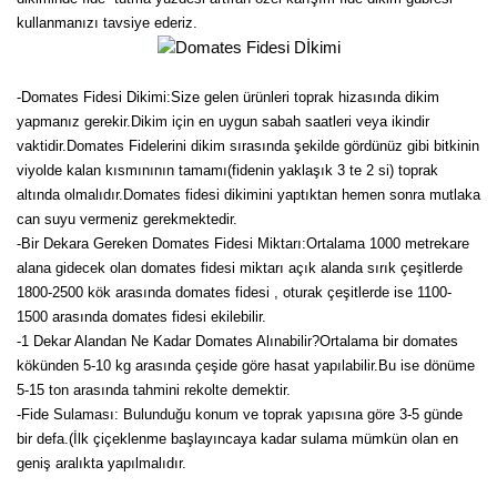
kullanmanızı tavsiye ederiz.
Kocayemiş Fidanı
Kuşburnu Fidanı
-Domates Fidesi Dikimi:Size gelen ürünleri toprak hizasında dikim
yapmanız gerekir.Dikim için en uygun sabah saatleri veya ikindir
Liçi Fidanı
vaktidir.Domates Fidelerini dikim sırasında şekilde gördünüz gibi bitkinin
viyolde kalan kısmınının tamamı(fidenin yaklaşık 3 te 2 si) toprak
Longan Fidanı
altında olmalıdır.Domates fidesi dikimini yaptıktan hemen sonra mutlaka
can suyu vermeniz gerekmektedir.
Malta Eriği Fidanı
-Bir Dekara Gereken Domates Fidesi Miktarı:Ortalama 1000 metrekare
Mango Fidanı
alana gidecek olan domates fidesi miktarı açık alanda sırık çeşitlerde
1800-2500 kök arasında domates fidesi , oturak çeşitlerde ise 1100-
Melez Meyveler
1500 arasında domates fidesi ekilebilir.
-1 Dekar Alandan Ne Kadar Domates Alınabilir?Ortalama bir domates
Murt Fidanı
kökünden 5-10 kg arasında çeşide göre hasat yapılabilir.Bu ise dönüme
5-15 ton arasında tahmini rekolte demektir.
Muşmula Fidanı
-Fide Sulaması: Bulunduğu konum ve toprak yapısına göre 3-5 günde
bir defa.(İlk çiçeklenme başlayıncaya kadar sulama mümkün olan en
Muz Fidanı
geniş aralıkta yapılmalıdır.