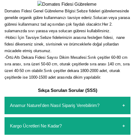
Nadir Çeşit Meyveler
Domates Fidesi Genel Gübreleme Bilgisi:Sebze fideleri gübrelemesinde
Nar Fidanı
genelde organik gübre kullanmanızı tavsiye ederiz.Solucan veya yarasa
gübresi kullanmanız tad açısından çok faydalı olacaktır.Her 2.
Narenciye Fidanları
sulamanızda sıvı yarasa veya solucan gübresi kullabilirsiniz.
-Hobici İçin Tavsiye:Sebze fidelerinizin arasına fesleğen fidesi, nane
Nektarin Fidanı
fidesi dikerseniz sinek, sivrisinek ve örümceklerle doğal yollardan
mücadele etmiş olursunuz.
Papaya Fidanı
-Örtü Altı Dekara Fidesi Sayısı Dikim Mesafesi:Sırık çeşitler 60-80 cm
sıra arası, sıra üzeri 50-60 cm, oturak çeşitlerde sıra arası 140 cm, sıra
Pepino Fidanı
üzeri 40-50 cm olabilir.Sırık çeşitler dekara 1800-2000 adet, oturak
çeşitlerde ise 1000-1500 adet arasında dikim yapılabilir.
Pitaya Fidanı
Sıkça Sorulan Sorular (SSS)
Şeftali Fidanı
Anamur Naturel'den Nasıl Sipariş Verebilirim?
Trabzon Hurması Fidanı
Üzüm Fidanı
https://www.anamurnaturel.com 'dan kendiniz sepetinizi
Kargo Ücretleri Ne Kadar?
oluşturarak,
iletişim
numaralarımızdan bizi arayarak veya
Vişne Fidanı
whatsapp hattımızdan bizlere isteklerinizi yazarak sipariş