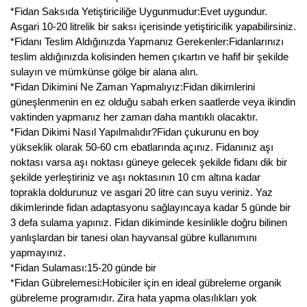
*Fidan Saksıda Yetiştiriciliğe Uygunmudur:Evet uygundur.
Asgari 10-20 litrelik bir saksı içerisinde yetiştiricilik yapabilirsiniz.
*Fidanı Teslim Aldığınızda Yapmanız Gerekenler:Fidanlarınızı
teslim aldığınızda kolisinden hemen çıkartın ve hafif bir şekilde
sulayın ve mümkünse gölge bir alana alın.
*Fidan Dikimini Ne Zaman Yapmalıyız:Fidan dikimlerini
güneşlenmenin en ez olduğu sabah erken saatlerde veya ikindin
vaktinden yapmanız her zaman daha mantıklı olacaktır.
*Fidan Dikimi Nasıl Yapılmalıdır?Fidan çukurunu en boy
yükseklik olarak 50-60 cm ebatlarında açınız. Fidanınız aşı
noktası varsa aşı noktası güneye gelecek şekilde fidanı dik bir
şekilde yerleştiriniz ve aşı noktasının 10 cm altına kadar
toprakla doldurunuz ve asgari 20 litre can suyu veriniz. Yaz
dikimlerinde fidan adaptasyonu sağlayıncaya kadar 5 günde bir
3 defa sulama yapınız. Fidan dikiminde kesinlikle doğru bilinen
yanlışlardan bir tanesi olan hayvansal gübre kullanımını
yapmayınız.
*Fidan Sulaması:15-20 günde bir
*Fidan Gübrelemesi:Hobiciler için en ideal gübreleme organik
gübreleme programıdır. Zira hata yapma olasılıkları yok