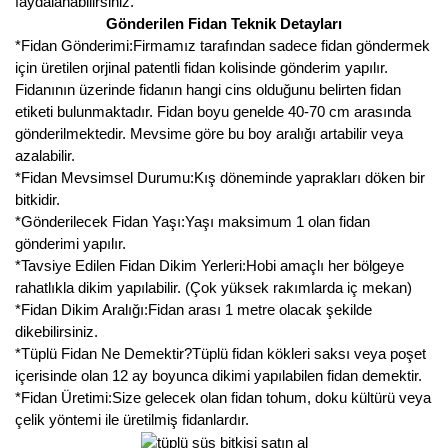
faydalanabilirsiniz.
Gönderilen Fidan Teknik Detayları
*Fidan Gönderimi:Firmamız tarafından sadece fidan göndermek
için üretilen orjinal patentli fidan kolisinde gönderim yapılır.
Fidanının üzerinde fidanın hangi cins olduğunu belirten fidan
etiketi bulunmaktadır. Fidan boyu genelde 40-70 cm arasında
gönderilmektedir. Mevsime göre bu boy aralığı artabilir veya
azalabilir.
*Fidan Mevsimsel Durumu:Kış döneminde yaprakları döken bir
bitkidir.
*Gönderilecek Fidan Yaşı:Yaşı maksimum 1 olan fidan
gönderimi yapılır.
*Tavsiye Edilen Fidan Dikim Yerleri:Hobi amaçlı her bölgeye
rahatlıkla dikim yapılabilir. (Çok yüksek rakımlarda iç mekan)
*Fidan Dikim Aralığı:Fidan arası 1 metre olacak şekilde
dikebilirsiniz.
*Tüplü Fidan Ne Demektir?Tüplü fidan kökleri saksı veya poşet
içerisinde olan 12 ay boyunca dikimi yapılabilen fidan demektir.
*Fidan Üretimi:Size gelecek olan fidan tohum, doku kültürü veya
çelik yöntemi ile üretilmiş fidanlardır.