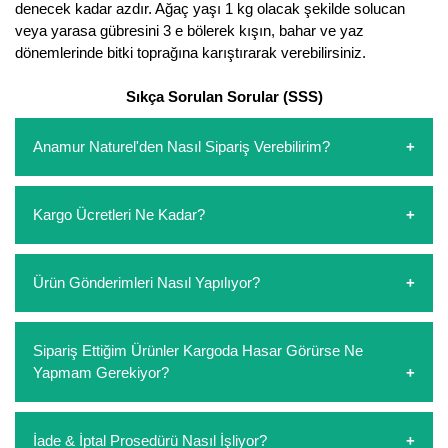
denecek kadar azdır. Ağaç yaşı 1 kg olacak şekilde solucan
veya yarasa gübresini 3 e bölerek kışın, bahar ve yaz
dönemlerinde bitki toprağına karıştırarak verebilirsiniz.
Sıkça Sorulan Sorular (SSS)
Anamur Naturel'den Nasıl Sipariş Verebilirim?
https://www.anamurnaturel.com 'dan kendiniz sepetinizi
Kargo Ücretleri Ne Kadar?
oluşturarak,
iletişim
numaralarımızdan bizi arayarak veya
whatsapp hattımızdan bizlere isteklerinizi yazarak sipariş
verebilirsiniz. Sitemizden vereceğiniz siparişlerin
https://www.anamurnaturel.com 'da siz kargoyu dert
Ürün Gönderimleri Nasıl Yapılıyor?
ödemelerini sipariş verdikten sonra havale/eft veya sipariş
etmeyin diye 1500 lira ve üzerindeki siparişlerinizde
aşamasında kredi kartı ile yapabilirsiniz. Kapıda ödeme
kargoyu biz karşılıyoruz. 1500 Lira altında kalan
yoktur.
siparişlerinizde sepetinizdeki ürünleri hacimlerine göre bir
Sipariş verdiğiniz ürünler, özel tasarlanmış ambalajlar ile
Sipariş Ettiğim Ürünler Kargoda Hasar Görürse Ne
kargo ücreti ödeme aşamasında sepetinize eklenecektir.
paketlenip gönderim yapılmaktadır.
Yapmam Gerekiyor?
Koşulsuz müşteri memnuniyeti politikalarımız
İade & İptal Prosedürü Nasıl İşliyor?
çerçevesinde müşterilerimizi hiçbir zaman mağdur