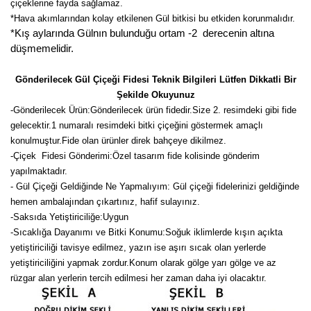
çiçeklerine fayda sağlamaz.
*Hava akımlarından kolay etkilenen Gül bitkisi bu etkiden korunmalıdır.
*Kış aylarında Gülnın bulunduğu ortam -2 derecenin altına
düşmemelidir.
Gönderilecek Gül Çiçeği Fidesi Teknik Bilgileri Lütfen Dikkatli Bir
Şekilde Okuyunuz
-
Gönderilecek Ürün:Gönderilecek ürün fidedir.Size 2. resimdeki gibi fide
gelecektir.
1 numaralı resimdeki bitki çiçeğini göstermek amaçlı
konulmuştur.Fide olan ürünler direk bahçeye dikilmez.
-Çiçek Fidesi Gönderimi:Özel tasarım fide kolisinde gönderim
yapılmaktadır.
- Gül Çiçeği Geldiğinde Ne Yapmalıyım: Gül çiçeği fidelerinizi geldiğinde
hemen ambalajından çıkartınız, hafif sulayınız.
-Saksıda Yetiştiriciliğe:Uygun
-Sıcaklığa Dayanımı ve Bitki Konumu:Soğuk iklimlerde kışın açıkta
yetiştiriciliği tavisye edilmez, yazın ise aşırı sıcak olan yerlerde
yetiştiriciliğini yapmak zordur.Konum olarak gölge yarı gölge ve az
rüzgar alan yerlerin tercih edilmesi her zaman daha iyi olacaktır.