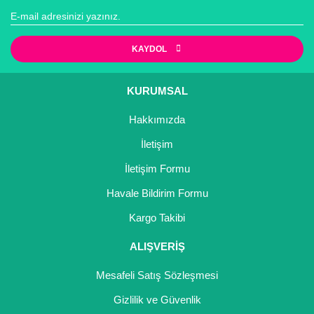
Görüş ve önerileriniz için teşekkür ederiz.
Yorum Yaz
Ürün resmi kalitesiz, bozuk veya görüntülenemiyor.
KAYDOL
Ürün açıklamasında eksik bilgiler bulunuyor.
Ürün bilgilerinde hatalar bulunuyor.
KURUMSAL
Ürün fiyatı diğer sitelerden daha pahalı.
Hakkımızda
Bu ürüne benzer farklı alternatifler olmalı.
İletişim
İletişim Formu
Havale Bildirim Formu
Gönder
Kargo Takibi
ALIŞVERİŞ
Mesafeli Satış Sözleşmesi
Gizlilik ve Güvenlik