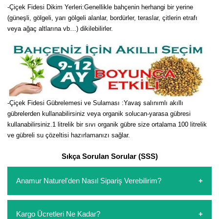
-Çiçek Fidesi Dikim Yerleri:Genellikle bahçenin herhangi bir yerine
(güneşli, gölgeli, yarı gölgeli alanlar, bordürler, teraslar, çitlerin etrafı
veya ağaç altlarına vb…) dikilebilirler.
-Çiçek Fidesi Gübrelemesi ve Sulaması :Yavaş salınımlı akıllı
gübrelerden kullanabilirsiniz veya organik solucan-yarasa gübresi
kullanabilirsiniz.1 litrelik bir sıvı organik gübre size ortalama 100 litrelik
ve gübreli su çözeltisi hazırlamanızı sağlar.
Sıkça Sorulan Sorular (SSS)
Anamur Naturel'den Nasıl Sipariş Verebilirim?
https://www.anamurnaturel.com 'dan kendiniz sepetinizi
Kargo Ücretleri Ne Kadar?
oluşturarak,
iletişim
numaralarımızdan bizi arayarak veya