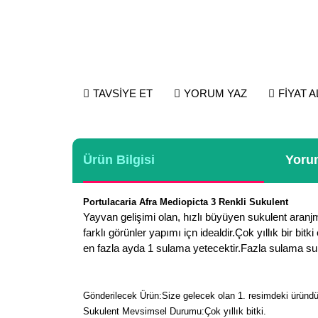
TAVSİYE ET
YORUM YAZ
FİYAT 
Ürün Bilgisi
Yorum
Portulacaria Afra Mediopicta 3 Renkli Sukulent
Yayvan gelişimi olan, hızlı büyüyen sukulent aranjma
farklı görünler yapımı içn idealdir.Çok yıllık bir 
en fazla ayda 1 sulama yetecektir.Fazla sulama suku
Gönderilecek Ürün:Size gelecek olan 1. resimdeki üründür
Sukulent Mevsimsel Durumu:Çok yıllık bitki.