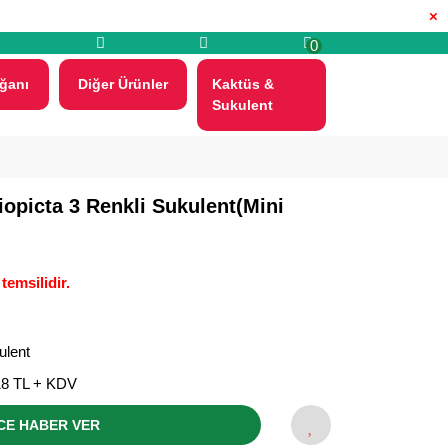
×
0
ğanı
Diğer Ürünler
Kaktüs &
Sukulent
iopicta 3 Renkli Sukulent(Mini
temsilidir.
ulent
18 TL + KDV
CE HABER VER