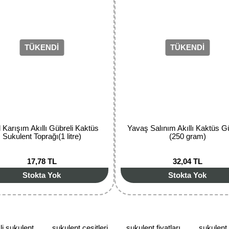
TÜKENDİ
TÜKENDİ
Gönder
 Karışım Akıllı Gübreli Kaktüs
Yavaş Salınım Akıllı Kaktüs G
Sukulent Toprağı(1 litre)
(250 gram)
17,78 TL
32,04 TL
Stokta Yok
Stokta Yok
li sukulent
sukulent çeşitleri
sukulent fiyatları
sukulent 