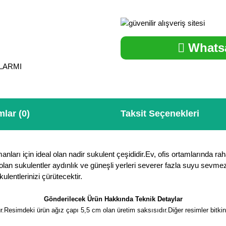
Whatsa
ALARMI
lar (0)
Taksit Seçenekleri
nları için ideal olan nadir sukulent çeşididir.Ev, ofis ortamlarında ra
bitki olan sukulentler aydınlık ve güneşli yerleri severer fazla suyu s
lentlerinizi çürütecektir.
Gönderilecek Ürün Hakkında Teknik Detaylar
.Resimdeki ürün ağız çapı 5,5 cm olan üretim saksısıdır.Diğer resimler bitkin