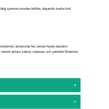
aj içerisine konulan bitkiler, dayanıklı karton koli
üslerinizi almanızda her zaman fayda olacaktır.
nemini alması kaktüs sulaması için yeterlidir.
Dinlenme
sapp hattımızdan bizlere isteklerinizi yazarak
şamasında kredi kartı ile yapabilirsiniz. Kapıda