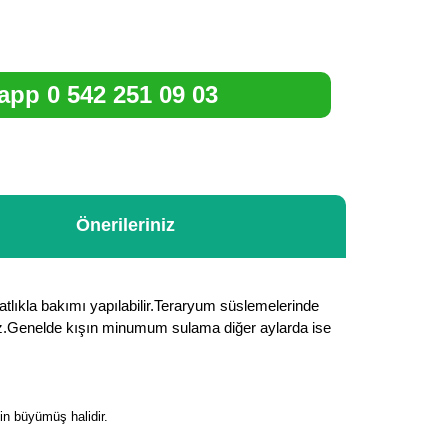
pp 0 542 251 09 03
Önerileriniz
hatlıkla bakımı yapılabilir.Teraryum süslemelerinde
evmez.Genelde kışın minumum sulama diğer aylarda ise
in büyümüş halidir.