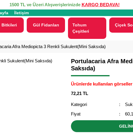
1500 TL ve Üzeri Alışverişlerinizde
KARGO BEDAVA!
ayfa
İletişim
 Bitkileri
Gül Fidanları
Tohum
Çiçek So
Çeşitleri
acaria Afra Mediopicta 3 Renkli Sukulent(Mini Saksıda)
Portulacaria Afra Med
Saksıda)
Ürünlerde kullanılan görseller 
72,21 TL
Kategori
Suk
Fiyat
60,
GELİN