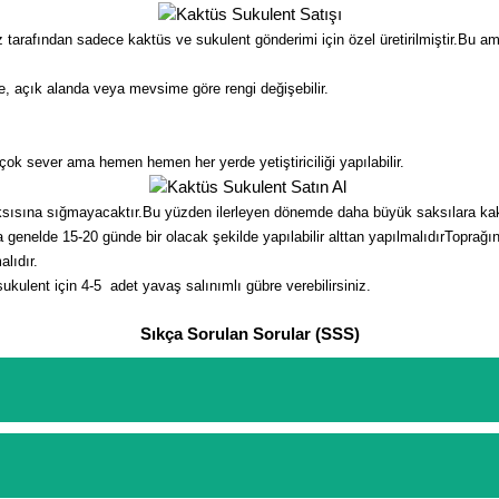
rafından sadece kaktüs ve sukulent gönderimi için özel üretirilmiştir.Bu amlal
, açık alanda veya mevsime göre rengi değişebilir.
çok sever ama hemen hemen her yerde yetiştiriciliği yapılabilir.
ksısına sığmayacaktır.Bu yüzden ilerleyen dönemde daha büyük saksılara kakt
nelde 15-20 günde bir olacak şekilde yapılabilir alttan yapılmalıdırToprağın 
lıdır.
sukulent için 4-5 adet yavaş salınımlı gübre verebilirsiniz.
Sıkça Sorulan Sorular (SSS)
etinizi oluşturarak,
iletişim
numaralarımızdan bizi arayarak veya what
arişlerin ödemelerini sipariş verdikten sonra havale/eft veya sipariş a