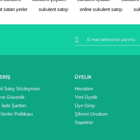
t satan yerler
sukulent satışı
online sukulent satışı
suk
ERİŞ
ÜYELİK
li Satış Sözleşmesi
Hesabım
k ve Güvenlik
Yeni Üyelik
e İade Şartları
Üye Girişi
 Veriler Politikası
Şifremi Unuttum
Sepetiniz