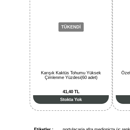
Ürün açıklamasında eksik bilgiler bulunuyor.
Ürün bilgilerinde hatalar bulunuyor.
Ürün fiyatı diğer sitelerden daha pahalı.
Bu ürüne benzer farklı alternatifler olmalı.
TÜKENDİ
Karışık Kaktüs Tohumu Yüksek
Özel
Çimlenme Yüzdesi(60 adet)
41,40 TL
Stokta Yok
Etiketler :
portulacaria afra mediopicta üç renk