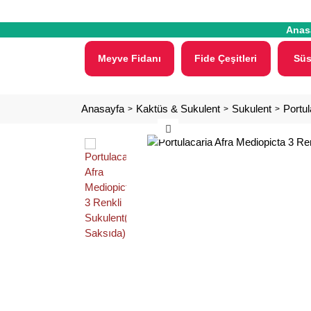
Anas
Meyve Fidanı
Fide Çeşitleri
Süs
Anasayfa
Kaktüs & Sukulent
Sukulent
Portul