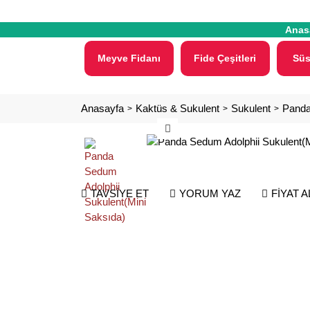
Anas
Meyve Fidanı
Fide Çeşitleri
Süs
Anasayfa
Kaktüs & Sukulent
Sukulent
Panda
TAVSİYE ET
YORUM YAZ
FİYAT 