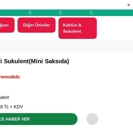
×
ğanı
Diğer Ürünler
Kaktüs &
Sukulent
 Sukulent(Mini Saksıda)
temsilidir.
ulent
18 TL + KDV
CE HABER VER