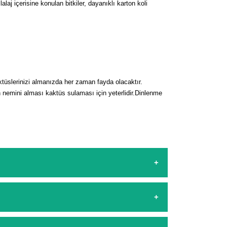
aj içerisine konulan bitkiler, dayanıklı karton koli
üslerinizi almanızda her zaman fayda olacaktır.
nemini alması kaktüs sulaması için yeterlidir.
Dinlenme
sapp hattımızdan bizlere isteklerinizi yazarak
şamasında kredi kartı ile yapabilirsiniz. Kapıda
arşılıyoruz. 1500 Lira altında kalan