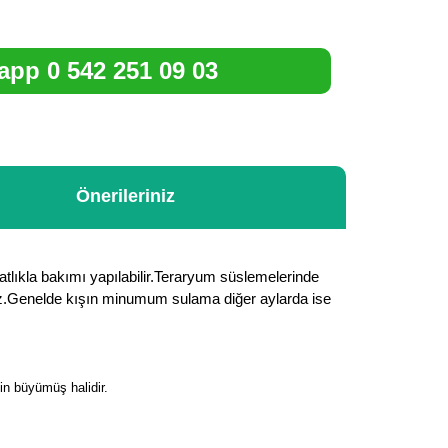
pp 0 542 251 09 03
Önerileriniz
hatlıkla bakımı yapılabilir.Teraryum süslemelerinde
evmez.Genelde kışın minumum sulama diğer aylarda ise
in büyümüş halidir.