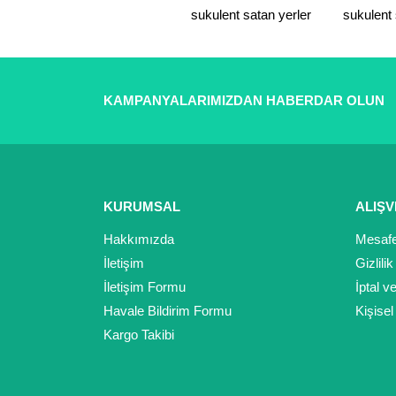
sukulent satan yerler
sukulent 
Ürün fiyatı diğer sitelerden daha pahalı.
Bu ürüne benzer farklı alternatifler olmalı.
KAMPANYALARIMIZDAN HABERDAR OLUN
KURUMSAL
ALIŞV
Hakkımızda
Mesafe
İletişim
Gizlili
İletişim Formu
İptal v
Havale Bildirim Formu
Kişisel
Kargo Takibi