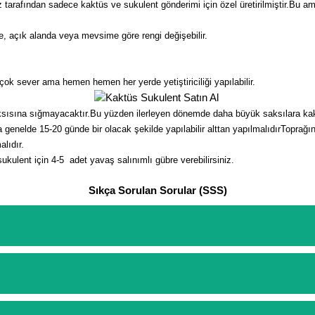
rafından sadece kaktüs ve sukulent gönderimi için özel üretirilmiştir.Bu amlal
, açık alanda veya mevsime göre rengi değişebilir.
çok sever ama hemen hemen her yerde yetiştiriciliği yapılabilir.
ksısına sığmayacaktır.Bu yüzden ilerleyen dönemde daha büyük saksılara kakt
nelde 15-20 günde bir olacak şekilde yapılabilir alttan yapılmalıdırToprağın 
lıdır.
sukulent için 4-5 adet yavaş salınımlı gübre verebilirsiniz.
Sıkça Sorulan Sorular (SSS)
etinizi oluşturarak,
iletişim
numaralarımızdan bizi arayarak veya what
arişlerin ödemelerini sipariş verdikten sonra havale/eft veya sipariş a
rt etmeyin diye 1500 lira ve üzerindeki siparişlerinizde kargoyu biz k