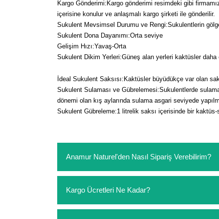
Kargo Gönderimi:Kargo gönderimi resimdeki gibi firmamız ta
içerisine konulur ve anlaşmalı kargo şirketi ile gönderilir.
Sukulent Mevsimsel Durumu ve Rengi:Sukulentlerin gölge
Sukulent Dona Dayanımı:Orta seviye
Gelişim Hızı:Yavaş-Orta
Sukulent Dikim Yerleri:Güneş alan yerleri kaktüsler daha 
İdeal Sukulent Saksısı:Kaktüsler büyüdükçe var olan sa
Sukulent Sulaması ve Gübrelemesi:Sukulentlerde sulama ge
dönemi olan kış aylarında sulama asgari seviyede yapılma
Sukulent Gübreleme:1 litrelik saksı içerisinde bir kaktüs-
Anamur Naturel'den Nasıl Sipariş Verebilirim?
https://www.anamurnaturel.com 'dan kendiniz sep
Kargo Ücretleri Ne Kadar?
sipariş verebilirsiniz. Sitemizden vereceğiniz sip
ödeme yoktur.
https://www.anamurnaturel.com 'da siz kargoyu de