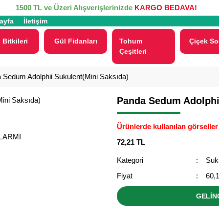
1500 TL ve Üzeri Alışverişlerinizde
KARGO BEDAVA!
ayfa
İletişim
 Bitkileri
Gül Fidanları
Tohum
Çiçek So
Çeşitleri
 Sedum Adolphii Sukulent(Mini Saksıda)
Panda Sedum Adolphii
Ürünlerde kullanılan görseller 
ALARMI
72,21 TL
Kategori
Suk
Fiyat
60,
GELİN