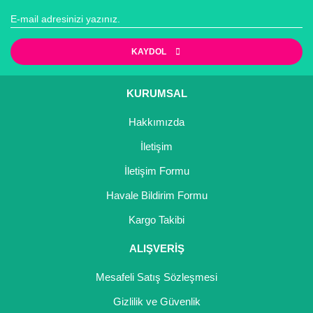
Görüş ve önerileriniz için teşekkür ederiz.
Yorum Yaz
Ürün resmi kalitesiz, bozuk veya görüntülenemiyor.
KAYDOL
Ürün açıklamasında eksik bilgiler bulunuyor.
Ürün bilgilerinde hatalar bulunuyor.
KURUMSAL
Ürün fiyatı diğer sitelerden daha pahalı.
Hakkımızda
Bu ürüne benzer farklı alternatifler olmalı.
İletişim
İletişim Formu
Havale Bildirim Formu
Gönder
Kargo Takibi
ALIŞVERİŞ
Mesafeli Satış Sözleşmesi
Gizlilik ve Güvenlik