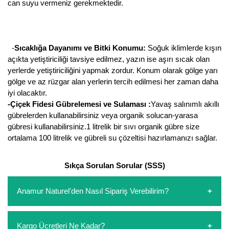
can suyu vermeniz gerekmektedir.
-
Sıcaklığa Dayanımı ve Bitki Konumu:
Soğuk iklimlerde kışın
açıkta yetiştiriciliği tavsiye edilmez, yazın ise aşırı sıcak olan
yerlerde yetiştiriciliğini yapmak zordur. Konum olarak gölge yarı
gölge ve az rüzgar alan yerlerin tercih edilmesi her zaman daha
iyi olacaktır.
-Çiçek Fidesi Gübrelemesi ve Sulaması :
Yavaş salınımlı akıllı
gübrelerden kullanabilirsiniz veya organik solucan-yarasa
gübresi kullanabilirsiniz.1 litrelik bir sıvı organik gübre size
ortalama 100 litrelik ve gübreli su çözeltisi hazırlamanızı sağlar.
Sıkça Sorulan Sorular (SSS)
Anamur Naturel'den Nasıl Sipariş Verebilirim?
https://www.anamurnaturel.com 'dan kendiniz sepetinizi
Kargo Ücretleri Ne Kadar?
oluşturarak,
iletişim
numaralarımızdan bizi arayarak veya