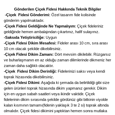
Gönderilen Çiçek Fidesi Hakkında Teknik Bilgiler
-Çiçek Fidesi Gönderimi:
Özel tasarım fide kolisinde
gönderim yapılmaktadır.
-Çiçek Fidesi Geldiğinde Ne Yapmalıyım
: Çiçek fideleriniz
geldiğinde hemen ambalajından çıkartınız, hafif sulayınız.
-Saksıda Yetiştiriciliğe:
Uygun
-Çiçek Fidesi Dikim Mesafesi:
Fideler arası 10 cm, sıra arası
10 cm olacak şekilde dikebilirsiniz.
-Çiçek Fidesi Dikim Zamanı:
Dört mevsim dikilebilir. Rüzgarsız
ve buharlaşmanın en az olduğu zaman dilimlerinde dikmeniz her
zaman daha sağlıklı olacaktır.
-Çiçek Fidesi Dikim Derinliği:
Fidelerinizi saksı veya kendi
toprak hizasında dikebilirsiniz.
-Çiçek Fidesi Dikimi
: Aşağıda ki şemada da belirtildiği gibi size
gelen ürünleri toprak hizasında dikim yapmanız gerekir. Dikim
için en uygun sabah saatleri veya ikindir vaktidir. Çiçek
fidelerinin dikim sırasında şekilde gördünüz gibi bitkinin viyolde
kalan kısmının tamamı(fidenin yaklaşık 3 te 2 si) toprak altında
olmalıdır. Çiçek fidesi dikimini yaptıktan hemen sonra mutlaka