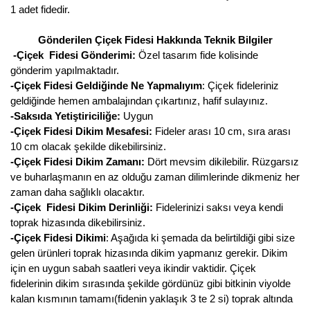
1 adet fidedir.
Gönderilen Çiçek Fidesi Hakkında Teknik Bilgiler
-Çiçek Fidesi Gönderimi:
Özel tasarım fide kolisinde
gönderim yapılmaktadır.
-Çiçek Fidesi Geldiğinde Ne Yapmalıyım
: Çiçek fideleriniz
geldiğinde hemen ambalajından çıkartınız, hafif sulayınız.
-Saksıda Yetiştiriciliğe:
Uygun
-Çiçek Fidesi Dikim Mesafesi:
Fideler arası 10 cm, sıra arası
10 cm olacak şekilde dikebilirsiniz.
-Çiçek Fidesi Dikim Zamanı:
Dört mevsim dikilebilir. Rüzgarsız
ve buharlaşmanın en az olduğu zaman dilimlerinde dikmeniz her
zaman daha sağlıklı olacaktır.
-Çiçek Fidesi Dikim Derinliği:
Fidelerinizi saksı veya kendi
toprak hizasında dikebilirsiniz.
-Çiçek Fidesi Dikimi
: Aşağıda ki şemada da belirtildiği gibi size
gelen ürünleri toprak hizasında dikim yapmanız gerekir. Dikim
için en uygun sabah saatleri veya ikindir vaktidir. Çiçek
fidelerinin dikim sırasında şekilde gördünüz gibi bitkinin viyolde
kalan kısmının tamamı(fidenin yaklaşık 3 te 2 si) toprak altında