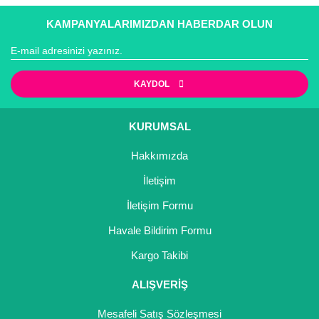
konularda yetersiz gördüğünüz noktaları öneri formunu
Bu ürüne ilk yorumu siz yapın!
yürürlükteki kanun ve esaslara tam uyumlu bir şekilde
kullanarak tarafımıza iletebilirsiniz.
KAMPANYALARIMIZDAN HABERDAR OLUN
faaliyet göstermektedir.
Görüş ve önerileriniz için teşekkür ederiz.
Yorum Yaz
Ürün resmi kalitesiz, bozuk veya görüntülenemiyor.
KAYDOL
Ürün açıklamasında eksik bilgiler bulunuyor.
Ürün bilgilerinde hatalar bulunuyor.
KURUMSAL
Ürün fiyatı diğer sitelerden daha pahalı.
Hakkımızda
Bu ürüne benzer farklı alternatifler olmalı.
İletişim
İletişim Formu
Havale Bildirim Formu
Gönder
Kargo Takibi
ALIŞVERİŞ
Mesafeli Satış Sözleşmesi