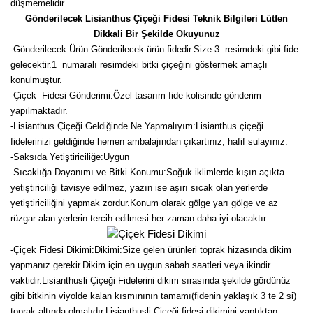
düşmemelidir.
Gönderilecek Lisianthus Çiçeği Fidesi Teknik Bilgileri Lütfen
Dikkali Bir Şekilde Okuyunuz
-
Gönderilecek Ürün:Gönderilecek ürün fidedir.Size 3. resimdeki gibi fide
gelecektir.
1 numaralı resimdeki bitki çiçeğini göstermek amaçlı
konulmuştur.
-Çiçek Fidesi Gönderimi:Özel tasarım fide kolisinde gönderim
yapılmaktadır.
-Lisianthus Çiçeği Geldiğinde Ne Yapmalıyım:Lisianthus çiçeği
fidelerinizi geldiğinde hemen ambalajından çıkartınız, hafif sulayınız.
-Saksıda Yetiştiriciliğe:Uygun
-Sıcaklığa Dayanımı ve Bitki Konumu:Soğuk iklimlerde kışın açıkta
yetiştiriciliği tavisye edilmez, yazın ise aşırı sıcak olan yerlerde
yetiştiriciliğini yapmak zordur.Konum olarak gölge yarı gölge ve az
rüzgar alan yerlerin tercih edilmesi her zaman daha iyi olacaktır.
-Çiçek Fidesi Dikimi:
Dikimi:Size gelen ürünleri toprak hizasında dikim
yapmanız gerekir.Dikim için en uygun sabah saatleri veya ikindir
vaktidir.Lisianthusli Çiçeği Fidelerini dikim sırasında şekilde gördünüz
gibi bitkinin viyolde kalan kısmınının tamamı(fidenin yaklaşık 3 te 2 si)
toprak altında olmalıdır.Lisianthusli Çiçeği fidesi dikimini yaptıktan