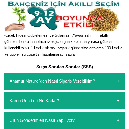
-Çiçek Fidesi Gübrelemesi ve Sulaması :Yavaş salınımlı akıllı
gübrelerden kullanabilirsiniz veya organik solucan-yarasa gübresi
kullanabilirsiniz.1 litrelik bir sıvı organik gübre size ortalama 100 litrelik
ve gübreli su çözeltisi hazırlamanızı sağlar.
Sıkça Sorulan Sorular (SSS)
Anamur Naturel'den Nasıl Sipariş Verebilirim?
https://www.anamurnaturel.com 'dan kendiniz sepetinizi
Kargo Ücretleri Ne Kadar?
oluşturarak,
iletişim
numaralarımızdan bizi arayarak veya
whatsapp hattımızdan bizlere isteklerinizi yazarak sipariş
verebilirsiniz. Sitemizden vereceğiniz siparişlerin
https://www.anamurnaturel.com 'da siz kargoyu dert
Ürün Gönderimleri Nasıl Yapılıyor?
ödemelerini sipariş verdikten sonra havale/eft veya sipariş
etmeyin diye 1500 lira ve üzerindeki siparişlerinizde
aşamasında kredi kartı ile yapabilirsiniz. Kapıda ödeme
kargoyu biz karşılıyoruz. 1500 Lira altında kalan