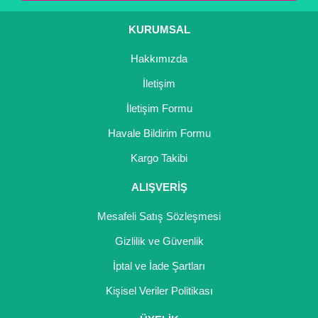
Ürün bilgilerinde hatalar bulunuyor.
KURUMSAL
Ürün fiyatı diğer sitelerden daha pahalı.
Hakkımızda
Bu ürüne benzer farklı alternatifler olmalı.
İletişim
İletişim Formu
Havale Bildirim Formu
Gönder
Kargo Takibi
ALIŞVERİŞ
Mesafeli Satış Sözleşmesi
Gizlilik ve Güvenlik
İptal ve İade Şartları
Kişisel Veriler Politikası