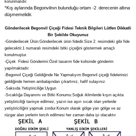
korunmalıdır.
*Kış aylarında Begonvilnın bulunduğu ortam -2 derecenin altına
düşmemelidir.
Gönderilecek Begonvil Çiçeği Fidesi Teknik Bilgileri Lütfen Dikkatli
Bir Şekilde Okuyunuz
-
Gönderilecek Ürün:Gönderilecek ürün fidedir.Size 2. resimdeki gibi fide
gelecektir.
1 numaralı resimdeki bitki çiçeğini göstermek amaçlı
konulmuştur.
-Çiçek Fidesi Gönderimi:Özel tasarım fide kolisinde gönderim
yapılmaktadır.
-Begonvil Çiçeği Geldiğinde Ne Yapmalıyım:Begonvil çiçeği fidelerinizi
geldiğinde hemen ambalajından çıkartınız, hafif sulayınız.
-Saksıda Yetiştiriciliğe:Uygun
-Sıcaklığa Dayanımı ve Bitki Konumu:Soğuk iklimlerde kışın açıkta
yetiştiriciliği tavisye edilmez, yazın ise aşırı sıcak olan yerlerde
yetiştiriciliğini yapmak zordur.Konum olarak gölge yarı gölge ve az
rüzgar alan yerlerin tercih edilmesi her zaman daha iyi olacaktır.