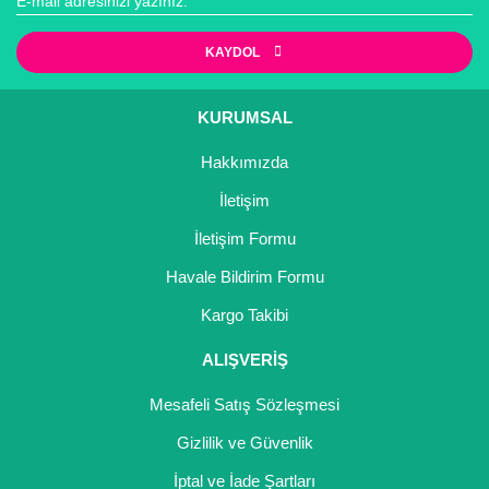
Yorum Yaz
Ürün resmi kalitesiz, bozuk veya görüntülenemiyor.
KAYDOL
Ürün açıklamasında eksik bilgiler bulunuyor.
Ürün bilgilerinde hatalar bulunuyor.
KURUMSAL
Ürün fiyatı diğer sitelerden daha pahalı.
Hakkımızda
Bu ürüne benzer farklı alternatifler olmalı.
İletişim
İletişim Formu
Havale Bildirim Formu
Gönder
Kargo Takibi
ALIŞVERİŞ
Mesafeli Satış Sözleşmesi
Gizlilik ve Güvenlik
İptal ve İade Şartları