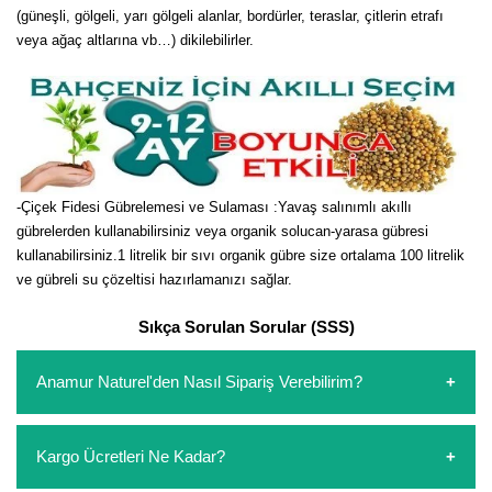
(güneşli, gölgeli, yarı gölgeli alanlar, bordürler, teraslar, çitlerin etrafı
veya ağaç altlarına vb…) dikilebilirler.
-Çiçek Fidesi Gübrelemesi ve Sulaması :Yavaş salınımlı akıllı
gübrelerden kullanabilirsiniz veya organik solucan-yarasa gübresi
kullanabilirsiniz.1 litrelik bir sıvı organik gübre size ortalama 100 litrelik
ve gübreli su çözeltisi hazırlamanızı sağlar.
Sıkça Sorulan Sorular (SSS)
Anamur Naturel'den Nasıl Sipariş Verebilirim?
https://www.anamurnaturel.com 'dan kendiniz sepetinizi
Kargo Ücretleri Ne Kadar?
oluşturarak,
iletişim
numaralarımızdan bizi arayarak veya
whatsapp hattımızdan bizlere isteklerinizi yazarak sipariş