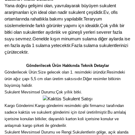
Girebolu Fidanı
Yana doğru gelişimi olan, yavrulayarak büyüyen sukulent
aranjmanları için ideal olan nadir sukulent çeşididir.Ev, ofis
Goji Berry Fidanı
ortamlarında rahatlıkla bakımı yapılabilir.Teraryum
süslemelerinde farklı görünler yapımı içn idealdir.Çok yıllık bir
Hünnap Fidanı
bitki olan sukulentler aydınlık ve güneşli yerleri severer fazla
suyu sevmez.Genelde kışın minumum sulama diğer aylarda ise
İncir Fidanı
en fazla ayda 1 sulama yetecektir.Fazla sulama sukulentlerinizi
çürütecektir.
Kapari Gebre Otu Fidanı
Kayısı Fidanı
Gönderilecek Ürün Hakkında Teknik Detaylar
Gönderilecek Ürün:Size gelecek olan 1. resimdeki üründür.Resimdeki
Keçiboynuzu Fidanı
ürün ağız çapı 5,5 cm olan üretim saksısıdır.Diğer resimler bitkinin
büyümüş halidir.
Kestane Fidanı
Sukulent Mevsimsel Durumu:Çok yıllık bitki.
Kiraz Fidanı
Kargo Gönderimi:Kargo gönderimi resimdeki gibi firmamız tarafından
sadece kaktüs ve sukulent gönderimi için özel üretirilmiştir.Bu amlalaj
Kivi Fidanı
içerisine konulan bitkiler, dayanıklı karton koli içerisine konulur ve
anlaşmalı kargo şirketi ile gönderilir.
Kızılcık Fidanı
Sukulent Mevsimsel Durumu ve Rengi:Sukulentlerin gölge, açık alanda