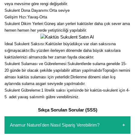
veya mevsime göre rengi değişebilir.
Kocayemiş Fidanı
Sukulent Dona Dayanımı:Orta seviye
Gelişim Hızı:Yavaş-Orta
Kuşburnu Fidanı
Sukulent Dikim Yerleri:Güneş alan yerleri kaktüsler daha çok sever ama
hemen hemen her yerde yetiştiriciliği yapılabilir.
Liçi Fidanı
İdeal Sukulent Saksısı:Kaktüsler büyüdükçe var olan saksısına
Longan Fidanı
sığmayacaktır.Bu yüzden ilerleyen dönemde daha büyük saksılara
kaktüslerinizi almanızda her zaman fayda olacaktır.
Malta Eriği Fidanı
Sukulent Sulaması ve Gübrelemesi:Sukulentlerde sulama genelde 15-
20 günde bir olacak şekilde yapılabilir alttan yapılmalıdırToprağın nemini
Mango Fidanı
alması kaktüs sulaması için yeterlidir.
Dinlenme dönemi olan kış
aylarında sulama asgari seviyede yapılmalıdır.
Melez Meyveler
Sukulent Gübreleme:1 litrelik saksı içerisinde bir kaktüs-sukulent için 4-
5 adet yavaş salınımlı gübre verebilirsiniz.
Murt Fidanı
Sıkça Sorulan Sorular (SSS)
Muşmula Fidanı
Muz Fidanı
Anamur Naturel'den Nasıl Sipariş Verebilirim?