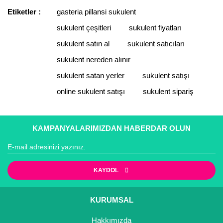
Etiketler :
gasteria pillansi sukulent
sukulent çeşitleri
sukulent fiyatları
sukulent satın al
sukulent satıcıları
sukulent nereden alınır
sukulent satan yerler
sukulent satışı
online sukulent satışı
sukulent sipariş
KAMPANYALARIMIZDAN HABERDAR OLUN
KAYDOL
KURUMSAL
Hakkımızda