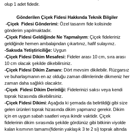
olup 1 adet fidedir.
Gönderilen Çiçek Fidesi Hakkında Teknik Bilgiler
-Çiçek Fidesi Gönderimi:
Özel tasarım fide kolisinde
gönderim yapılmaktadır.
-Çiçek Fidesi Geldiğinde Ne Yapmalıyım
: Çiçek fideleriniz
geldiğinde hemen ambalajından çıkartınız, hafif sulayınız.
-Saksıda Yetiştiriciliğe:
Uygun
-Çiçek Fidesi Dikim Mesafesi:
Fideler arası 10 cm, sıra arası
10 cm olacak şekilde dikebilirsiniz.
-Çiçek Fidesi Dikim Zamanı:
Dört mevsim dikilebilir. Rüzgarsız
ve buharlaşmanın en az olduğu zaman dilimlerinde dikmeniz her
zaman daha sağlıklı olacaktır.
-Çiçek Fidesi Dikim Derinliği:
Fidelerinizi saksı veya kendi
toprak hizasında dikebilirsiniz.
-Çiçek Fidesi Dikimi
: Aşağıda ki şemada da belirtildiği gibi size
gelen ürünleri toprak hizasında dikim yapmanız gerekir. Dikim
için en uygun sabah saatleri veya ikindir vaktidir. Çiçek
fidelerinin dikim sırasında şekilde gördünüz gibi bitkinin viyolde
kalan kısmının tamamı(fidenin yaklaşık 3 te 2 si) toprak altında