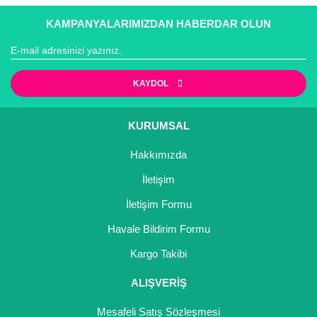
konularda yetersiz gördüğünüz noktaları öneri formunu
Bu ürüne ilk yorumu siz yapın!
yürürlükteki kanun ve esaslara tam uyumlu bir şekilde
kullanarak tarafımıza iletebilirsiniz.
KAMPANYALARIMIZDAN HABERDAR OLUN
faaliyet göstermektedir.
Görüş ve önerileriniz için teşekkür ederiz.
Yorum Yaz
Ürün resmi kalitesiz, bozuk veya görüntülenemiyor.
KAYDOL
Ürün açıklamasında eksik bilgiler bulunuyor.
Ürün bilgilerinde hatalar bulunuyor.
KURUMSAL
Ürün fiyatı diğer sitelerden daha pahalı.
Hakkımızda
Bu ürüne benzer farklı alternatifler olmalı.
İletişim
İletişim Formu
Havale Bildirim Formu
Gönder
Kargo Takibi
ALIŞVERİŞ
Mesafeli Satış Sözleşmesi