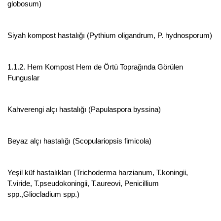
globosum)
Siyah kompost hastalığı (Pythium oligandrum, P. hydnosporum)
1.1.2. Hem Kompost Hem de Örtü Toprağında Görülen
Funguslar
Kahverengi alçı hastalığı (Papulaspora byssina)
Beyaz alçı hastalığı (Scopulariopsis fimicola)
Yeşil küf hastalıkları (Trichoderma harzianum, T.koningii,
T.viride, T.pseudokoningii, T.aureovi, Penicillium
spp.,Gliocladium spp.)