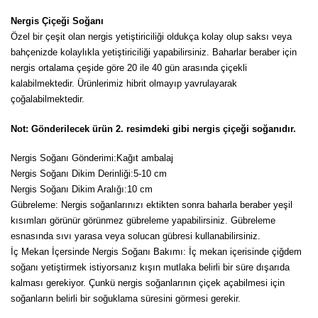
Girebolu Fidanı
Nergis Çiçeği Soğanı
Goji Berry Fidanı
Özel bir çeşit olan nergis yetiştiriciliği oldukça kolay olup saksı veya
bahçenizde kolaylıkla yetiştiriciliği yapabilirsiniz. Baharlar beraber için
Hünnap Fidanı
nergis ortalama çeşide göre 20 ile 40 gün arasında çiçekli
kalabilmektedir. Ürünlerimiz hibrit olmayıp yavrulayarak
İncir Fidanı
çoğalabilmektedir.
Kapari Gebre Otu Fidanı
Not: Gönderilecek ürün 2. resimdeki gibi nergis çiçeği soğanıdır.
Kayısı Fidanı
Nergis Soğanı Gönderimi:Kağıt ambalaj
Nergis Soğanı Dikim Derinliği:5-10 cm
Keçiboynuzu Fidanı
Nergis Soğanı Dikim Aralığı:10 cm
Gübreleme: Nergis soğanlarınızı ektikten sonra baharla beraber yeşil
Kestane Fidanı
kısımları görünür görünmez gübreleme yapabilirsiniz. Gübreleme
esnasında sıvı yarasa veya solucan gübresi kullanabilirsiniz.
Kiraz Fidanı
İç Mekan İçersinde Nergis Soğanı Bakımı: İç mekan içerisinde çiğdem
soğanı yetiştirmek istiyorsanız kışın mutlaka belirli bir süre dışarıda
Kivi Fidanı
kalması gerekiyor. Çunkü nergis soğanlarının çiçek açabilmesi için
soğanların belirli bir soğuklama süresini görmesi gerekir.
Kızılcık Fidanı