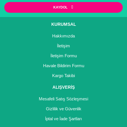
Ürün resmi kalitesiz, bozuk veya görüntülenemiyor.
KAYDOL
Ürün açıklamasında eksik bilgiler bulunuyor.
Ürün bilgilerinde hatalar bulunuyor.
KURUMSAL
Ürün fiyatı diğer sitelerden daha pahalı.
Hakkımızda
Bu ürüne benzer farklı alternatifler olmalı.
İletişim
İletişim Formu
Havale Bildirim Formu
Gönder
Kargo Takibi
ALIŞVERİŞ
Mesafeli Satış Sözleşmesi
Gizlilik ve Güvenlik
İptal ve İade Şartları