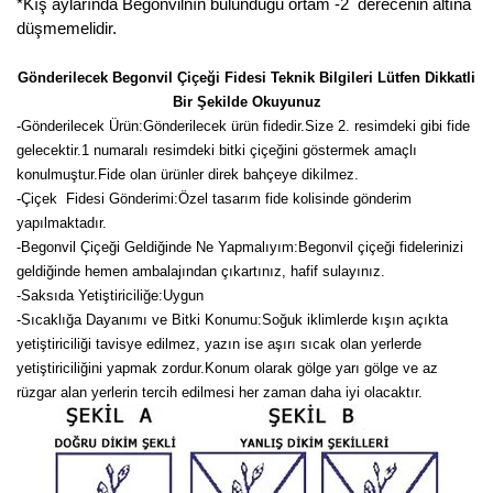
*Kış aylarında Begonvilnın bulunduğu ortam -2 derecenin altına
düşmemelidir.
Gönderilecek Begonvil Çiçeği Fidesi Teknik Bilgileri Lütfen Dikkatli
Bir Şekilde Okuyunuz
-
Gönderilecek Ürün:Gönderilecek ürün fidedir.Size 2. resimdeki gibi fide
gelecektir.
1 numaralı resimdeki bitki çiçeğini göstermek amaçlı
konulmuştur.Fide olan ürünler direk bahçeye dikilmez.
-Çiçek Fidesi Gönderimi:Özel tasarım fide kolisinde gönderim
yapılmaktadır.
-Begonvil Çiçeği Geldiğinde Ne Yapmalıyım:Begonvil çiçeği fidelerinizi
geldiğinde hemen ambalajından çıkartınız, hafif sulayınız.
-Saksıda Yetiştiriciliğe:Uygun
-Sıcaklığa Dayanımı ve Bitki Konumu:Soğuk iklimlerde kışın açıkta
yetiştiriciliği tavisye edilmez, yazın ise aşırı sıcak olan yerlerde
yetiştiriciliğini yapmak zordur.Konum olarak gölge yarı gölge ve az
rüzgar alan yerlerin tercih edilmesi her zaman daha iyi olacaktır.