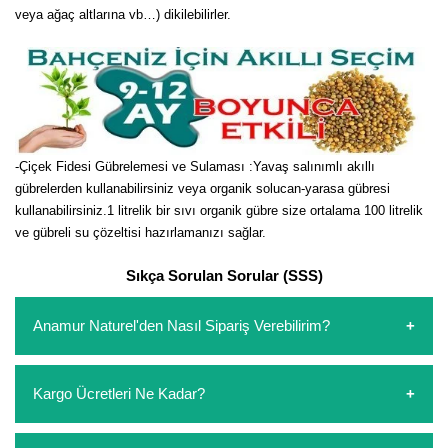
veya ağaç altlarına vb…) dikilebilirler.
-Çiçek Fidesi Gübrelemesi ve Sulaması :Yavaş salınımlı akıllı
gübrelerden kullanabilirsiniz veya organik solucan-yarasa gübresi
kullanabilirsiniz.1 litrelik bir sıvı organik gübre size ortalama 100 litrelik
ve gübreli su çözeltisi hazırlamanızı sağlar.
Sıkça Sorulan Sorular (SSS)
Anamur Naturel'den Nasıl Sipariş Verebilirim?
https://www.anamurnaturel.com 'dan kendiniz sepetinizi
Kargo Ücretleri Ne Kadar?
oluşturarak,
iletişim
numaralarımızdan bizi arayarak veya
whatsapp hattımızdan bizlere isteklerinizi yazarak sipariş
verebilirsiniz. Sitemizden vereceğiniz siparişlerin
https://www.anamurnaturel.com 'da siz kargoyu dert