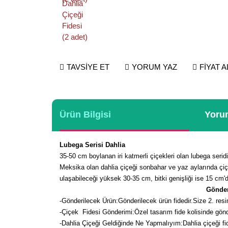
TAVSİYE ET
YORUM YAZ
FİYAT 
Ürün Bilgisi
Yorum
Lubega Serisi Dahlia
35-50 cm boylanan iri katmerli çiçekleri olan lubega seridi d
Meksika olan dahlia çiçeği sonbahar ve yaz aylarında çiçe
ulaşabileceği yüksek 30-35 cm, bitki genişliği ise 15 cm'dir
Gönder
-
Gönderilecek Ürün:Gönderilecek ürün fidedir.Size 2. resim
-Çiçek Fidesi Gönderimi:Özel tasarım fide kolisinde gön
-Dahlia Çiçeği Geldiğinde Ne Yapmalıyım:Dahlia çiçeği fid