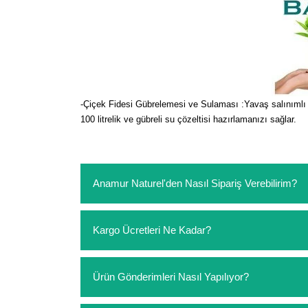
-Çiçek Fidesi Gübrelemesi ve Sulaması :Yavaş salınımlı akı
100 litrelik ve gübreli su çözeltisi hazırlamanızı sağlar.
Anamur Naturel'den Nasıl Sipariş Verebilirim?
https://www.anamurnaturel.com 'dan kendiniz sep
Kargo Ücretleri Ne Kadar?
sipariş verebilirsiniz. Sitemizden vereceğiniz sip
ödeme yoktur.
https://www.anamurnaturel.com 'da siz kargoyu de
Ürün Gönderimleri Nasıl Yapılıyor?
siparişlerinizde sepetinizdeki ürünleri hacimler