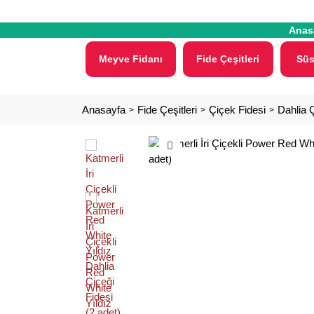
Anas
Meyve Fidanı
Fide Çeşitleri
Süs
Anasayfa
Fide Çeşitleri
Çiçek Fidesi
Dahlia Ç