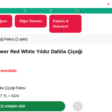
×
0
ğanı
Diğer Ürünler
Kaktüs &
Sukulent
ği Fidesi (2 adet)
ower Red White Yıldız Dahlia Çiçeği
temsilidir.
ia Çiçeği Fidesi
07 TL + KDV
CE HABER VER