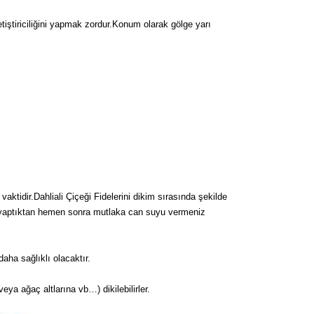
tiştiriciliğini yapmak zordur.Konum olarak gölge yarı
aktidir.Dahliali Çiçeği Fidelerini dikim sırasında şekilde
mini yaptıktan hemen sonra mutlaka can suyu vermeniz
ha sağlıklı olacaktır.
 veya ağaç altlarına vb…) dikilebilirler.