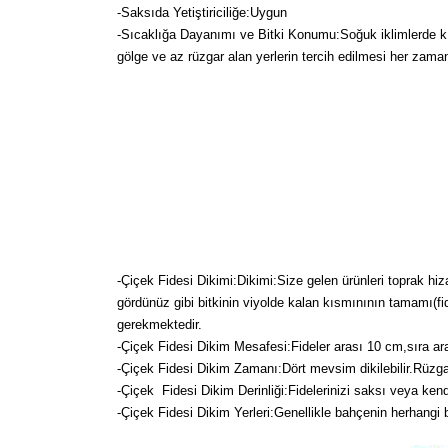
-Saksıda Yetiştiriciliğe:Uygun
-Sıcaklığa Dayanımı ve Bitki Konumu:Soğuk iklimlerde kışın
gölge ve az rüzgar alan yerlerin tercih edilmesi her zaman
-Çiçek Fidesi Dikimi:
Dikimi:Size gelen ürünleri toprak hiz
gördünüz gibi bitkinin viyolde kalan kısmınının tamamı(fi
gerekmektedir.
-Çiçek Fidesi Dikim Mesafesi:Fideler arası 10 cm,sıra ara
-Çiçek Fidesi Dikim Zamanı:Dört mevsim dikilebilir.Rüzg
-Çiçek Fidesi Dikim Derinliği:Fidelerinizi saksı veya kendi
-Çiçek Fidesi Dikim Yerleri:Genellikle bahçenin herhangi bir y