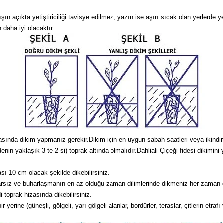
 açıkta yetiştiriciliği tavisye edilmez, yazın ise aşırı sıcak olan yerlerde ye
 daha iyi olacaktır.
asında dikim yapmanız gerekir.Dikim için en uygun sabah saatleri veya ikindir v
denin yaklaşık 3 te 2 si) toprak altında olmalıdır.Dahliali Çiçeği fidesi diki
sı 10 cm olacak şekilde dikebilirsiniz.
arsız ve buharlaşmanın en az olduğu zaman dilimlerinde dikmeniz her zaman da
 toprak hizasında dikebilirsiniz.
erine (güneşli, gölgeli, yarı gölgeli alanlar, bordürler, teraslar, çitlerin etrafı