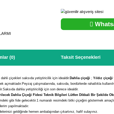
Whatsa
ALARMI
lar (0)
Taksit Seçenekleri
ahli çiçekleri saksıda yetiştiricilik için idealdir.
Dahlia çiçeği
;
Yıldız çiçeği
k açmaktadır.Peyzaj çalışmalarında, saksıda, bordürlerde rahatlıkla kullanılm
.Saksıda dahlia yetiştiriciliği için son derece idealdir.
ilecek Dahlia Çiçeği Fidesi Teknik Bilgileri Lütfen Dikkali Bir Şekilde O
deki gibi fide gelecektir.
1 numaralı resimdeki bitki çiçeğini göstermek amaçl
derim yapılmaktadır.
elerinizi geldiğinde hemen ambalajından çıkartınız, hafif sulayınız.