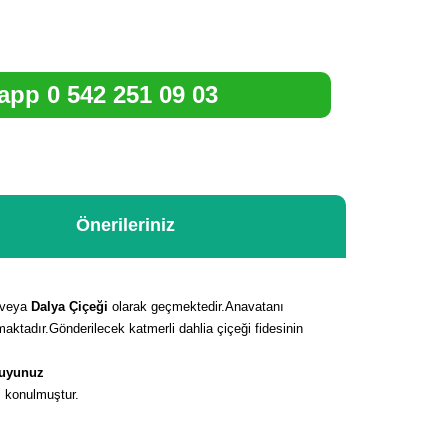
pp 0 542 251 09 03
Önerileriniz
veya
Dalya Çiçeği
olarak geçmektedir.Anavatanı
aktadır.Gönderilecek katmerli dahlia çiçeği fidesinin
kuyunuz
ı konulmuştur.