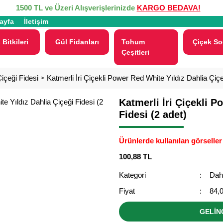
1500 TL ve Üzeri Alışverişlerinizde
KARGO BEDAVA!
ayfa
İletişim
 Bitkileri
Gül Fidanları
Tohum
Çiçek So
Çeşitleri
içeği Fidesi
Katmerli İri Çiçekli Power Red White Yıldız Dahlia Çiçe
Katmerli İri Çiçekli P
Fidesi (2 adet)
Ürünlerde kullanılan görseller 
100,88 TL
Kategori
Dahl
Fiyat
84,
GELİN