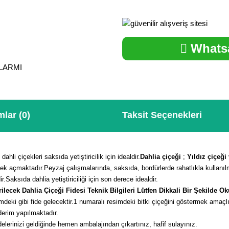
Whatsa
ALARMI
lar (0)
Taksit Seçenekleri
ahli çiçekleri saksıda yetiştiricilik için idealdir.
Dahlia çiçeği
;
Yıldız çiçeği
k açmaktadır.Peyzaj çalışmalarında, saksıda, bordürlerde rahatlıkla kullanılm
.Saksıda dahlia yetiştiriciliği için son derece idealdir.
ilecek Dahlia Çiçeği Fidesi Teknik Bilgileri Lütfen Dikkali Bir Şekilde O
deki gibi fide gelecektir.
1 numaralı resimdeki bitki çiçeğini göstermek amaçl
derim yapılmaktadır.
elerinizi geldiğinde hemen ambalajından çıkartınız, hafif sulayınız.