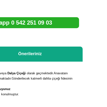
pp 0 542 251 09 03
Önerileriniz
veya
Dalya Çiçeği
olarak geçmektedir.Anavatanı
aktadır.Gönderilecek katmerli dahlia çiçeği fidesinin
kuyunuz
ı konulmuştur.