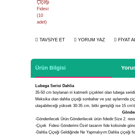
TAVSİYE ET
YORUM YAZ
FİYAT 
Ürün Bilgisi
Yorum
Lubega Serisi Dahlia
35-50 cm boylanan iri katmerli çiçekleri olan lubega seridi d
Meksika olan dahlia çiçeği sonbahar ve yaz aylarında çiçe
ulaşabileceği yüksek 30-35 cm, bitki genişliği ise 15 cm'dir
Gönder
-
Gönderilecek Ürün:Gönderilecek ürün fidedir.Size 2. resim
-Çiçek Fidesi Gönderimi:Özel tasarım fide kolisinde gön
-Dahlia Çiçeği Geldiğinde Ne Yapmalıyım:Dahlia çiçeği fid