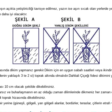
 açıkta yetiştiriciliği tavisye edilmez, yazın ise aşırı sıcak olan yerlerde ye
 daha iyi olacaktır.
asında dikim yapmanız gerekir.Dikim için en uygun sabah saatleri veya ikindir v
denin yaklaşık 3 te 2 si) toprak altında olmalıdır.Dahliali Çiçeği fidesi diki
sı 10 cm olacak şekilde dikebilirsiniz.
arsız ve buharlaşmanın en az olduğu zaman dilimlerinde dikmeniz her zaman da
 toprak hizasında dikebilirsiniz.
erine (güneşli, gölgeli, yarı gölgeli alanlar, bordürler, teraslar, çitlerin etrafı