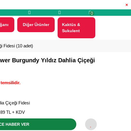
×
0
ğanı
Diğer Ürünler
Kaktüs &
Sukulent
i Fidesi (10 adet)
Power Burgundy Yıldız Dahlia Çiçeği
temsilidir.
ia Çiçeği Fidesi
,89 TL + KDV
CE HABER VER