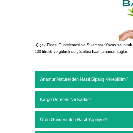
-Çiçek Fidesi Gübrelemesi ve Sulaması :Yavaş salınımlı akı
100 litrelik ve gübreli su çözeltisi hazırlamanızı sağlar.
Anamur Naturel'den Nasıl Sipariş Verebilirim?
https://www.anamurnaturel.com 'dan kendiniz sep
Kargo Ücretleri Ne Kadar?
sipariş verebilirsiniz. Sitemizden vereceğiniz sip
ödeme yoktur.
https://www.anamurnaturel.com 'da siz kargoyu de
Ürün Gönderimleri Nasıl Yapılıyor?
siparişlerinizde sepetinizdeki ürünleri hacimler