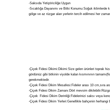
-Saksıda Yetiştiriciliğe:Uygun
-Sıcaklığa Dayanımı ve Bitki Konumu:Soğuk iklimlerde kışın
gölge ve az rüzgar alan yerlerin tercih edilmesi her zaman
-Çiçek Fidesi Dikimi:
Dikimi:Size gelen ürünleri toprak hiz
gördünüz gibi bitkinin viyolde kalan kısmınının tamamı(fi
gerekmektedir.
-Çiçek Fidesi Dikim Mesafesi:Fideler arası 10 cm,sıra ara
-Çiçek Fidesi Dikim Zamanı:Dört mevsim dikilebilir.Rüzg
-Çiçek Fidesi Dikim Derinliği:Fidelerinizi saksı veya kendi
-Çiçek Fidesi Dikim Yerleri:Genellikle bahçenin herhangi bir y