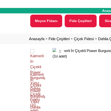
Anas
Meyve Fidanı
Fide Çeşitleri
Süs
Anasayfa
Fide Çeşitleri
Çiçek Fidesi
Dahlia Ç