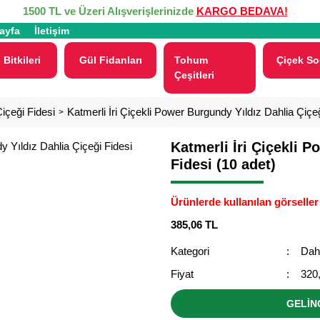
1500 TL ve Üzeri Alışverişlerinizde
KARGO BEDAVA!
ayfa
İletişim
 Bitkileri
Gül Fidanları
Tohum
Çiçek So
Çeşitleri
içeği Fidesi
Katmerli İri Çiçekli Power Burgundy Yıldız Dahlia Çiçeğ
Katmerli İri Çiçekli 
Fidesi (10 adet)
Ürünlerde kullanılan görseller 
385,06 TL
Kategori
Dahl
Fiyat
320
GELİN