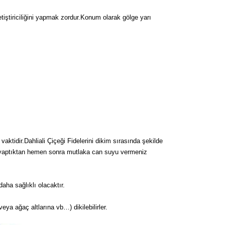
tiştiriciliğini yapmak zordur.Konum olarak gölge yarı
aktidir.Dahliali Çiçeği Fidelerini dikim sırasında şekilde
mini yaptıktan hemen sonra mutlaka can suyu vermeniz
ha sağlıklı olacaktır.
 veya ağaç altlarına vb…) dikilebilirler.