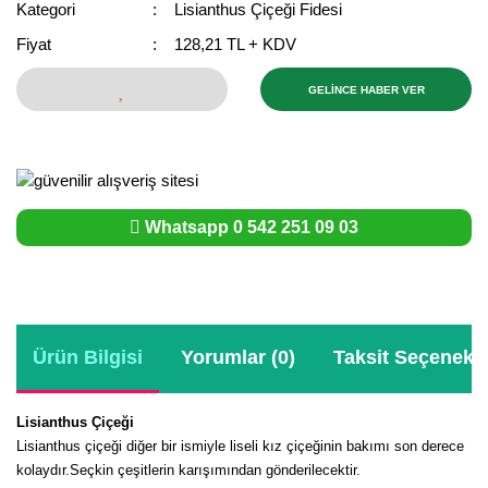
Kategori
Lisianthus Çiçeği Fidesi
Bektaşi Üzümü Fidanı
Nostaljik Güller
Ters Lale Soğanı
Fiyat
128,21 TL + KDV
Böğürtlen Fidanı
Peyzaj Gülleri
Yılbaşı Gülü Çiçeği
GELİNCE HABER VER
Ceviz Fidanı
Sarmaşık(Çardak) Gül Fidanları
Zambak Soğanı
Dut Fidanı
Elma Fidanı
Whatsapp 0 542 251 09 03
Erik Fidanı
Feijoa Fidanı
Fidan Anaçları ve Aşı Kalemleri
Ürün Bilgisi
Yorumlar (0)
Taksit Seçenekle
Fındık Fidanı
Lisianthus Çiçeği
Frenk Üzümü Fidanı
Lisianthus çiçeği diğer bir ismiyle liseli kız çiçeğinin bakımı son derece
kolaydır.Seçkin çeşitlerin karışımından gönderilecektir.