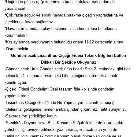
Girebolu Fidanı
*Doğrudan güneş ışığı istemeyen bu bitki dolaylı ışıklardan da
yararlanabilir.
Goji Berry Fidanı
*Çok fazla soğuk ve sıcak havada bırakma çiçeğin yapraklarına ve
çiçeklerine fayda sağlamaz.
Hünnap Fidanı
*Hava akımlarından kolay etkilenen lisianthus bitkisi bu etkiden
korunmalıdır.
İncir Fidanı
*Kış aylarında sardunyanın bulunduğu ortam 11-12 derecenin altına
düşmemelidir.
Kapari Gebre Otu Fidanı
Gönderilecek Lisianthus Çiçeği Fidesi Teknik Bilgileri Lütfen
Dikkali Bir Şekilde Okuyunuz
Kayısı Fidanı
-
Gönderilecek Ürün:Gönderilecek ürün fidedir.Size 2. resimdeki gibi fide
gelecektir.
1 numaralı resimdeki bitki çiçeğini göstermek amaçlı
Keçiboynuzu Fidanı
konulmuştur.
-Çiçek Fidesi Gönderimi:Özel tasarım fide kolisinde gönderim
Kestane Fidanı
yapılmaktadır.
-Lisianthus Çiçeği Geldiğinde Ne Yapmalıyım:Lisianthus çiçeği
Kiraz Fidanı
fidelerinizi geldiğinde hemen ambalajından çıkartınız, hafif sulayınız.
-Saksıda Yetiştiriciliğe:Uygun
Kivi Fidanı
-Sıcaklığa Dayanımı ve Bitki Konumu:Soğuk iklimlerde kışın açıkta
yetiştiriciliği tavisye edilmez, yazın ise aşırı sıcak olan yerlerde
Kızılcık Fidanı
yetiştiriciliğini yapmak zordur.Konum olarak gölge yarı gölge ve az