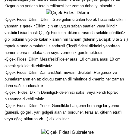
rüzgar alan yerlerin tercih edilmesi her zaman daha iyi olacaktır.
Kocayemiş Fidanı
-Çiçek Fidesi Dikimi:
Dikimi:Size gelen ürünleri toprak hizasında dikim
Kuşburnu Fidanı
yapmanız gerekir.Dikim için en uygun sabah saatleri veya ikindir
vaktidir.Lisianthusli Çiçeği Fidelerini dikim sırasında şekilde gördünüz
Liçi Fidanı
gibi bitkinin viyolde kalan kısmınının tamamı(fidenin yaklaşık 3 te 2 si)
toprak altında olmalıdır.Lisianthusli Çiçeği fidesi dikimini yaptıktan
Longan Fidanı
hemen sonra mutlaka can suyu vermeniz gerekmektedir.
-Çiçek Fidesi Dikim Mesafesi:Fideler arası 10 cm,sıra arası 10 cm
Malta Eriği Fidanı
olacak şekilde dikebilirsiniz.
-Çiçek Fidesi Dikim Zamanı:Dört mevsim dikilebilir.Rüzgarsız ve
Mango Fidanı
buharlaşmanın en az olduğu zaman dilimlerinde dikmeniz her zaman
Melez Meyveler
daha sağlıklı olacaktır.
-Çiçek Fidesi Dikim Derinliği:Fidelerinizi saksı veya kendi toprak
Murt Fidanı
hizasında dikebilirsiniz.
-Çiçek Fidesi Dikim Yerleri:Genellikle bahçenin herhangi bir yerine
Muşmula Fidanı
(güneşli, gölgeli, yarı gölgeli alanlar, bordürler, teraslar, çitlerin etrafı
veya ağaç altlarına vb…) dikilebilirler.
Muz Fidanı