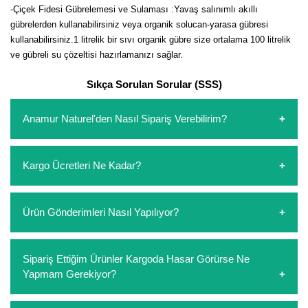
Nadir Çeşit Meyveler
-Çiçek Fidesi Gübrelemesi ve Sulaması :Yavaş salınımlı akıllı
gübrelerden kullanabilirsiniz veya organik solucan-yarasa gübresi
Nar Fidanı
kullanabilirsiniz.1 litrelik bir sıvı organik gübre size ortalama 100 litrelik
ve gübreli su çözeltisi hazırlamanızı sağlar.
Narenciye Fidanları
Sıkça Sorulan Sorular (SSS)
Nektarin Fidanı
Anamur Naturel'den Nasıl Sipariş Verebilirim?
Papaya Fidanı
https://www.anamurnaturel.com 'dan kendiniz sepetinizi
Pepino Fidanı
Kargo Ücretleri Ne Kadar?
oluşturarak,
iletişim
numaralarımızdan bizi arayarak veya
whatsapp hattımızdan bizlere isteklerinizi yazarak sipariş
Pitaya Fidanı
verebilirsiniz. Sitemizden vereceğiniz siparişlerin
https://www.anamurnaturel.com 'da siz kargoyu dert
Ürün Gönderimleri Nasıl Yapılıyor?
Şeftali Fidanı
ödemelerini sipariş verdikten sonra havale/eft veya sipariş
etmeyin diye 1500 lira ve üzerindeki siparişlerinizde
aşamasında kredi kartı ile yapabilirsiniz. Kapıda ödeme
kargoyu biz karşılıyoruz. 1500 Lira altında kalan
Trabzon Hurması Fidanı
yoktur.
siparişlerinizde sepetinizdeki ürünleri hacimlerine göre bir
Sipariş verdiğiniz ürünler, özel tasarlanmış ambalajlar ile
Sipariş Ettiğim Ürünler Kargoda Hasar Görürse Ne
kargo ücreti ödeme aşamasında sepetinize eklenecektir.
paketlenip gönderim yapılmaktadır.
Üzüm Fidanı
Yapmam Gerekiyor?
Vişne Fidanı