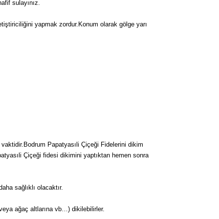
fif sulayınız.
tiştiriciliğini yapmak zordur.Konum olarak gölge yarı
 vaktidir.Bodrum Papatyasıli Çiçeği Fidelerini dikim
patyasıli Çiçeği fidesi dikimini yaptıktan hemen sonra
ha sağlıklı olacaktır.
 veya ağaç altlarına vb…) dikilebilirler.