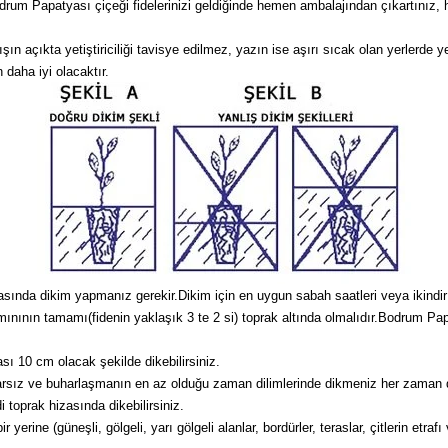
m Papatyası çiçeği fidelerinizi geldiğinde hemen ambalajından çıkartınız, ha
 açıkta yetiştiriciliği tavisye edilmez, yazın ise aşırı sıcak olan yerlerde ye
 daha iyi olacaktır.
zasında dikim yapmanız gerekir.Dikim için en uygun sabah saatleri veya ikindir
smınının tamamı(fidenin yaklaşık 3 te 2 si) toprak altında olmalıdır.Bodrum Pa
sı 10 cm olacak şekilde dikebilirsiniz.
arsız ve buharlaşmanın en az olduğu zaman dilimlerinde dikmeniz her zaman da
 toprak hizasında dikebilirsiniz.
erine (güneşli, gölgeli, yarı gölgeli alanlar, bordürler, teraslar, çitlerin etrafı