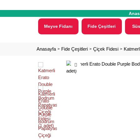
Anas
Meyve Fidanı
Fide Çeşitleri
Süs
Anasayfa
Fide Çeşitleri
Çiçek Fidesi
Katmerl