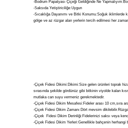
-Bodrum Papatyası Çiçeği Geldiğinde Ne Yapmalıyım:Bodru
-Saksıda Yetiştiriciliğe:Uygun
-Sıcaklığa Dayanımı ve Bitki Konumu:Soğuk iklimlerde kışın
gölge ve az rüzgar alan yerlerin tercih edilmesi her zaman
-Çiçek Fidesi Dikimi:
Dikimi:Size gelen ürünleri toprak hi
sırasında şekilde gördünüz gibi bitkinin viyolde kalan kı
mutlaka can suyu vermeniz gerekmektedir.
-Çiçek Fidesi Dikim Mesafesi:Fideler arası 10 cm,sıra ara
-Çiçek Fidesi Dikim Zamanı:Dört mevsim dikilebilir.Rüzg
-Çiçek Fidesi Dikim Derinliği:Fidelerinizi saksı veya kendi
-Çiçek Fidesi Dikim Yerleri:Genellikle bahçenin herhangi bir y