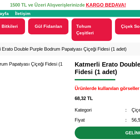
1500 TL ve Üzeri Alışverişlerinizde
KARGO BEDAVA!
ayfa
İletişim
 Bitkileri
Gül Fidanları
Tohum
Çiçek So
Çeşitleri
i Erato Double Purple Bodrum Papatyası Çiçeği Fidesi (1 adet)
Katmerli Erato Doubl
Fidesi (1 adet)
Ürünlerde kullanılan görseller 
68,32 TL
Kategori
Çiçe
Fiyat
56,
GELİN