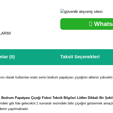
Whatsa
ALARMI
lar (0)
Taksit Seçenekleri
isi olarak kullanılan erato serisi bodrum papatyası çiçeğinin albensi yüksektr
 Bodrum Papatyası Çiçeği Fidesi Teknik Bilgileri Lütfen Dikkali Bir Şek
deki gibi fide gelecektir.
1 numaralı resimdeki bitki çiçeğini göstermek amaçl
derim yapılmaktadır.