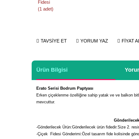
TAVSİYE ET
YORUM YAZ
FİYAT 
Ürün Bilgisi
Yorum
Erato Serisi Bodrum Paptyası
Erken çiçeklenme özelliğine sahip yatak ve ve balkon bitk
mevcuttur.
Gönderilecek
-
Gönderilecek Ürün:Gönderilecek ürün fidedir.Size 2. resim
-Çiçek Fidesi Gönderimi:Özel tasarım fide kolisinde gön