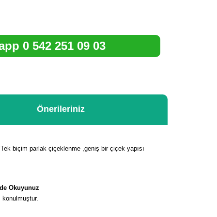
pp 0 542 251 09 03
Önerileriniz
.Tek biçim parlak çiçeklenme ,geniş bir çiçek yapısı
ilde Okuyunuz
ı konulmuştur.