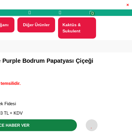
×
0
ğanı
Diğer Ürünler
Kaktüs &
Sukulent
e Purple Bodrum Papatyası Çiçeği
temsilidir.
k Fidesi
93 TL + KDV
CE HABER VER