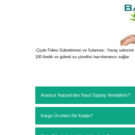
-Çiçek Fidesi Gübrelemesi ve Sulaması :Yavaş salınımlı akı
100 litrelik ve gübreli su çözeltisi hazırlamanızı sağlar.
Anamur Naturel'den Nasıl Sipariş Verebilirim?
https://www.anamurnaturel.com 'dan kendiniz sep
Kargo Ücretleri Ne Kadar?
sipariş verebilirsiniz. Sitemizden vereceğiniz sip
ödeme yoktur.
https://www.anamurnaturel.com 'da siz kargoyu de